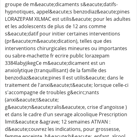
groupe de m&eacute;dicaments s&eacute;datifs-
hypnotiques, appel&eacute;s benzodiaz&eacute;pines
LORAZEPAM XILMAC est utilis&eacute; pour les adultes
et les adolescents de plus de 12 ans comme
s&eacute;datif pour initier certaines interventions
(pr&eacute;m&eacute;dication), telles que des
interventions chirurgicales mineures ou importantes
ou sabre-machette fr ecrire public lorazepam
3384labyjikegCe m&eacute;dicament est un
anxiolytique (tranquillisant) de la famille des
benzodiaz&eacute;pines Il est utilis&eacute; dans le
traitement de l'anxi&eacute;t&eacute; lorsque celle-ci
s'accompagne de troubles g&ecirc;nants
(anxi&eacute;t&eacute;
g&eacute;n&eacute;ralis&eacute;e, crise d'angoisse )
et dans le cadre d'un sevrage alcoolique Prescription
limit&eacute;e &agrave; 12 semaines ATIVAN :
d&eacute;couvrez les indications, pour grossesse,
femme enceinte, b&eacute;b&eacute;, enfant, alcool