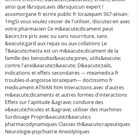
ainsi que l&rsquo;avis d&rsquo;un expert !
assomorgane fr ecrire public fr lorazepam 567-ativan-
1mgSi vous voulez cesser de l'utiliser, discutez-en avec
votre pharmacien Ce m&eacute;dicament peut
&ecirc;tre pris avec ou sans nourriture, sans
&eacute;gard aux repas ou aux collations Le
T&eacute;mesta est un m&eacute;dicament de la
famille des benzodiaz&eacute;pines, utilis&eacute;
contre l'anxi&eacute;t&eacute; D&eacute;tails,
indications et effets secondaires --- meamedica fr
troubles-d-angoisse lorazepam--- doctissimo fr
medicament-ATIVAN htm Interactions avec d'autres
m&eacute;dicaments et autres formes d'interactions
Effets sur l'aptitude &agrave; conduire des
v&eacute;hicules et &agrave; utiliser des machines
Surdosage Propri&eacute;t&eacute;s
pharmacodynamiques Classes th&eacute;rapeutiques
Neurologie-psychiatrie Anxiolytiques