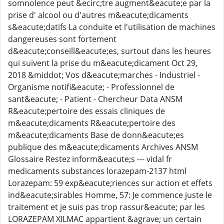
somnolence peut &ecirc;tre augment&eacute;e par la
prise d' alcool ou d'autres m&eacute;dicaments
s&eacute;datifs La conduite et l'utilisation de machines
dangereuses sont fortement
d&eacute;conseill&eacute;es, surtout dans les heures
qui suivent la prise du m&eacute;dicament Oct 29,
2018 &middot; Vos d&eacute;marches - Industriel -
Organisme notifi&eacute; - Professionnel de
sant&eacute; - Patient - Chercheur Data ANSM
R&eacute;pertoire des essais cliniques de
m&eacute;dicaments R&eacute;pertoire des
m&eacute;dicaments Base de donn&eacute;es
publique des m&eacute;dicaments Archives ANSM
Glossaire Restez inform&eacute;s --- vidal fr
medicaments substances lorazepam-2137 html
Lorazepam: 59 exp&eacute;riences sur action et effets
ind&eacute;sirables Homme, 57: Je commence juste le
traitement et je suis pas trop rassur&eacute; par les
LORAZEPAM XILMAC appartient &agrave; un certain