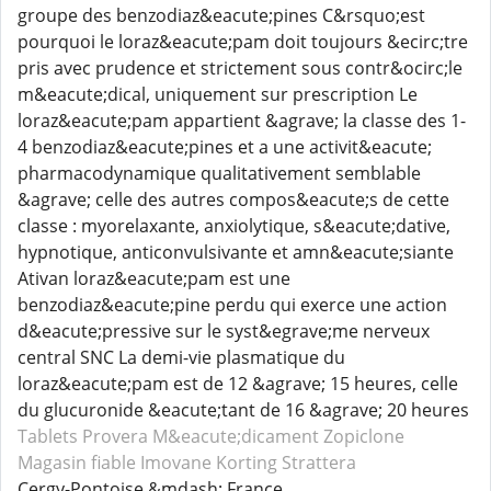
groupe des benzodiaz&eacute;pines C&rsquo;est
pourquoi le loraz&eacute;pam doit toujours &ecirc;tre
pris avec prudence et strictement sous contr&ocirc;le
m&eacute;dical, uniquement sur prescription Le
loraz&eacute;pam appartient &agrave; la classe des 1-
4 benzodiaz&eacute;pines et a une activit&eacute;
pharmacodynamique qualitativement semblable
&agrave; celle des autres compos&eacute;s de cette
classe : myorelaxante, anxiolytique, s&eacute;dative,
hypnotique, anticonvulsivante et amn&eacute;siante
Ativan loraz&eacute;pam est une
benzodiaz&eacute;pine perdu qui exerce une action
d&eacute;pressive sur le syst&egrave;me nerveux
central SNC La demi-vie plasmatique du
loraz&eacute;pam est de 12 &agrave; 15 heures, celle
du glucuronide &eacute;tant de 16 &agrave; 20 heures
Tablets Provera
M&eacute;dicament Zopiclone
Magasin fiable Imovane
Korting Strattera
Cergy-Pontoise &mdash; France