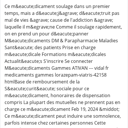
Ce m&eacute;dicament soulage dans un premier
temps, mais a d&eacute;j&agrave; d&eacute;truit pas
mal de vies &agrave; cause de l'addiction &agrave;
laquelle il m&egrave;ne Comme il soulage rapidement,
on en prend un pour d&eacute;panner
M&eacute;dicaments DM & Parapharmacie Maladies
Sant&eacute; des patients Prise en charge
m&eacute;dicale Formations m&eacute;dicales
Actualit&eacute;s S'inscrire Se connecter
M&eacute;dicaments Gammes ATIVAN --- vidal fr
medicaments gammes lorazepam-viatris-42158
htmlBase de remboursement de la
S&eacute;curit&eacute; sociale pour ce
m&eacute;dicament, honoraires de dispensation
compris La plupart des mutuelles ne prennent pas en
charge ce m&eacute;dicament Feb 19, 2024 &middot;
Ce m&eacute;dicament peut induire une somnolence,
parfois intense chez certaines personnes Cette