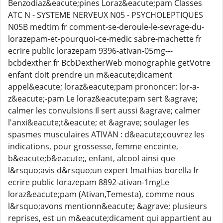
Benzodiaz&eacute;pines Loraz&eacute;pam Classes
ATC N - SYSTEME NERVEUX N05 - PSYCHOLEPTIQUES
N05B medtim fr comment-se-deroule-le-sevrage-du-
lorazepam-et-pourquoi-ce-medic sabre-machette fr
ecrire public lorazepam 9396-ativan-05mg---
bcbdexther fr BcbDextherWeb monographie getVotre
enfant doit prendre un m&eacute;dicament
appel&eacute; loraz&eacute;pam prononcer: lor-a-
z&eacute;-pam Le loraz&eacute;pam sert &agrave;
calmer les convulsions Il sert aussi &agrave; calmer
l'anxi&eacute;t&eacute; et &agrave; soulager les
spasmes musculaires ATIVAN : d&eacute;couvrez les
indications, pour grossesse, femme enceinte,
b&eacute;b&eacute;, enfant, alcool ainsi que
l&rsquo;avis d&rsquo;un expert !mathias borella fr
ecrire public lorazepam 8892-ativan-1mgLe
loraz&eacute;pam (Ativan,Temesta), comme nous
l&rsquo;avons mentionn&eacute; &agrave; plusieurs
reprises, est un m&eacute;dicament qui appartient au