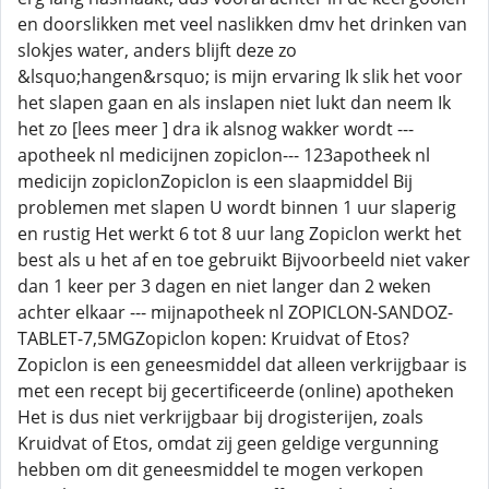
en doorslikken met veel naslikken dmv het drinken van
slokjes water, anders blijft deze zo
&lsquo;hangen&rsquo; is mijn ervaring Ik slik het voor
het slapen gaan en als inslapen niet lukt dan neem Ik
het zo [lees meer ] dra ik alsnog wakker wordt ---
apotheek nl medicijnen zopiclon--- 123apotheek nl
medicijn zopiclonZopiclon is een slaapmiddel Bij
problemen met slapen U wordt binnen 1 uur slaperig
en rustig Het werkt 6 tot 8 uur lang Zopiclon werkt het
best als u het af en toe gebruikt Bijvoorbeeld niet vaker
dan 1 keer per 3 dagen en niet langer dan 2 weken
achter elkaar --- mijnapotheek nl ZOPICLON-SANDOZ-
TABLET-7,5MGZopiclon kopen: Kruidvat of Etos?
Zopiclon is een geneesmiddel dat alleen verkrijgbaar is
met een recept bij gecertificeerde (online) apotheken
Het is dus niet verkrijgbaar bij drogisterijen, zoals
Kruidvat of Etos, omdat zij geen geldige vergunning
hebben om dit geneesmiddel te mogen verkopen