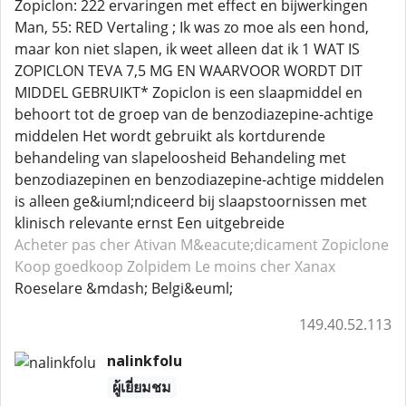
Zopiclon: 222 ervaringen met effect en bijwerkingen
Man, 55: RED Vertaling ; Ik was zo moe als een hond,
maar kon niet slapen, ik weet alleen dat ik 1 WAT IS
ZOPICLON TEVA 7,5 MG EN WAARVOOR WORDT DIT
MIDDEL GEBRUIKT* Zopiclon is een slaapmiddel en
behoort tot de groep van de benzodiazepine-achtige
middelen Het wordt gebruikt als kortdurende
behandeling van slapeloosheid Behandeling met
benzodiazepinen en benzodiazepine-achtige middelen
is alleen ge&iuml;ndiceerd bij slaapstoornissen met
klinisch relevante ernst Een uitgebreide
Acheter pas cher Ativan
M&eacute;dicament Zopiclone
Koop goedkoop Zolpidem
Le moins cher Xanax
Roeselare &mdash; Belgi&euml;
149.40.52.113
nalinkfolu
ผู้เยี่ยมชม