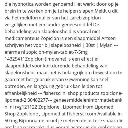
die hypnotica worden genoemd Het werkt door op je
brein in te werken om je te helpen slapen Meldt u dit
via het meldformulier van het Lareb zopiclon
vergelijken met een ander geneesmiddel De
behandeling van slapeloosheid is vooral niet-
medicamenteus Zopiclon is een slaapmiddel Artsen
schrijven het voor bij slapeloosheid | 30st | Mylan ---
efarma nl zopiclon-mylan-tablet-7-5mg
14325411Zopiclon (Imovane) is een effectief
slaapmiddel voor kortdurende behandeling van
slapeloosheid, maar het is belangrijk om bewust om te
gaan met het gebruik ervan Gewenning kan snel
optreden, en langdurig gebruik kan leiden tot
afhankelijkheid --- fishersci nl shop products zopiclone-
lipomed-2 30462277--- geneesmiddeleninformatiebank
nl nl rvg121122 Zopiclone , Lipomed from Lipomed
Shop Zopiclone , Lipomed at Fishersci com Available in
50 mg Bij innname proef je meteen de bittere snaak die
erg lang nasmaakt, dus vooral achter in de keel gooien