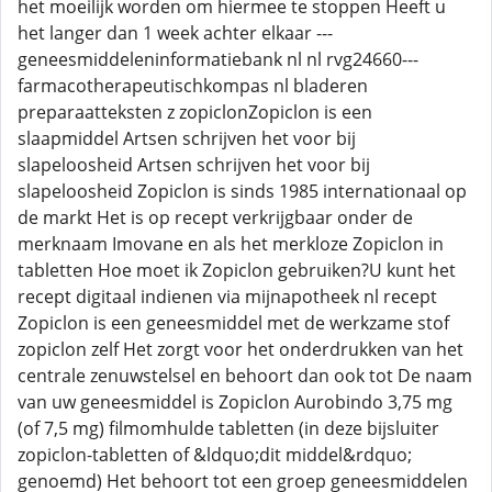
het moeilijk worden om hiermee te stoppen Heeft u
het langer dan 1 week achter elkaar ---
geneesmiddeleninformatiebank nl nl rvg24660---
farmacotherapeutischkompas nl bladeren
preparaatteksten z zopiclonZopiclon is een
slaapmiddel Artsen schrijven het voor bij
slapeloosheid Artsen schrijven het voor bij
slapeloosheid Zopiclon is sinds 1985 internationaal op
de markt Het is op recept verkrijgbaar onder de
merknaam Imovane en als het merkloze Zopiclon in
tabletten Hoe moet ik Zopiclon gebruiken?U kunt het
recept digitaal indienen via mijnapotheek nl recept
Zopiclon is een geneesmiddel met de werkzame stof
zopiclon zelf Het zorgt voor het onderdrukken van het
centrale zenuwstelsel en behoort dan ook tot De naam
van uw geneesmiddel is Zopiclon Aurobindo 3,75 mg
(of 7,5 mg) filmomhulde tabletten (in deze bijsluiter
zopiclon-tabletten of &ldquo;dit middel&rdquo;
genoemd) Het behoort tot een groep geneesmiddelen