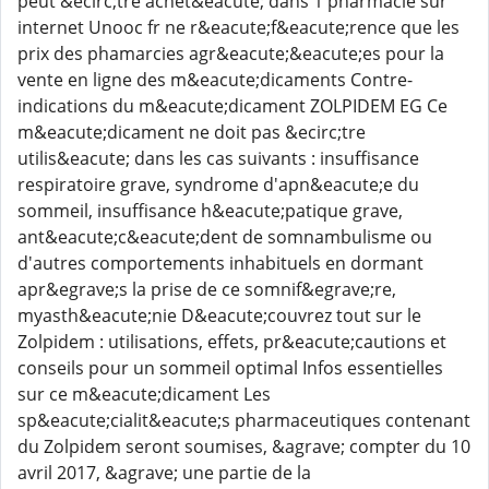
peut &ecirc;tre achet&eacute; dans 1 pharmacie sur
internet Unooc fr ne r&eacute;f&eacute;rence que les
prix des phamarcies agr&eacute;&eacute;es pour la
vente en ligne des m&eacute;dicaments Contre-
indications du m&eacute;dicament ZOLPIDEM EG Ce
m&eacute;dicament ne doit pas &ecirc;tre
utilis&eacute; dans les cas suivants : insuffisance
respiratoire grave, syndrome d'apn&eacute;e du
sommeil, insuffisance h&eacute;patique grave,
ant&eacute;c&eacute;dent de somnambulisme ou
d'autres comportements inhabituels en dormant
apr&egrave;s la prise de ce somnif&egrave;re,
myasth&eacute;nie D&eacute;couvrez tout sur le
Zolpidem : utilisations, effets, pr&eacute;cautions et
conseils pour un sommeil optimal Infos essentielles
sur ce m&eacute;dicament Les
sp&eacute;cialit&eacute;s pharmaceutiques contenant
du Zolpidem seront soumises, &agrave; compter du 10
avril 2017, &agrave; une partie de la