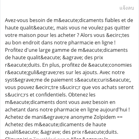
แจ้งลบ
Avez-vous besoin de m&eacute;dicaments fiables et de
haute qualit&eacute;, mais vous ne voulez pas quitter
votre maison pour les acheter ? Alors vous &ecirc;tes
au bon endroit dans notre pharmacie en ligne !
Profitez d'une large gamme de m&eacute;dicaments
de haute qualit&eacute; &agrave; des prix
r&eacute;duits. En plus, profitez de &eacute;conomies
r&eacute;guli&egrave;res sur les ajouts. Avec notre
syst&egrave;me de paiement s&eacute;curis&eacute;,
vous pouvez &ecirc;tre s&ucirc;r que vos achats seront
s&ucirc;rs et confidentiels. Obtenez les
m&eacute;dicaments dont vous avez besoin en
achetant dans notre pharmacie en ligne aujourd'hui !
Achetez de mani&egrave;re anonyme Zolpidem ==
Achetez des m&eacute;dicaments de haute
qualit&eacute; &agrave; des prix r&eacute;duits.