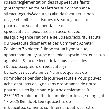
r&eacute;glementation des stup&eacute;fiants
(prescription en toutes lettres sur ordonnance
s&eacute;curis&eacute;e) afin de favoriser le bon
usage et limiter les risques d&rsquo;abus et de
pharmacod&eacute;pendance de ces
sp&eacute;cialit&eacute;s En accord avec
l&rsquo;Agence Nationale de S&eacute;curit&eacute;
du M&eacute;dicament et des Comment Acheter
Zolpidem Zolpidem Stilnox est un hypnotique,
appartenant au groupe des imidazopyridines, et est un
agoniste s&eacute;lectif de la sous-classe des
r&eacute;cepteurs om&eacute;ga-
benzodiaz&eacute;pines Ne provoque pas de
somnolence pendant la journ&eacute;e Vous pouvez
acheter stilnox en ligne sans ordonnance de notre
pharmacie en ligne sante journaldesfemmes fr
2782153-zolpidem-effet-insomnie-surdosage-dange Jul
17, 2025 &middot; L&rsquo;achat de
m&eacute;dicaments sur Internet peut &ecirc;tre