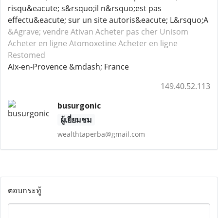
risqu&eacute; s&rsquo;il n&rsquo;est pas
effectu&eacute; sur un site autoris&eacute; L&rsquo;A
&Agrave; vendre Ativan
Acheter pas cher Unisom
Acheter en ligne Atomoxetine
Acheter en ligne
Restomed
Aix-en-Provence &mdash; France
149.40.52.113
busurgonic
ผู้เยี่ยมชม
wealthtaperba@gmail.com
ตอบกระทู้