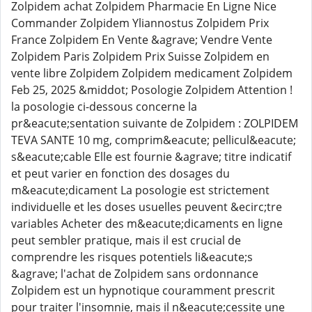
Zolpidem achat Zolpidem Pharmacie En Ligne Nice
Commander Zolpidem Yliannostus Zolpidem Prix
France Zolpidem En Vente &agrave; Vendre Vente
Zolpidem Paris Zolpidem Prix Suisse Zolpidem en
vente libre Zolpidem Zolpidem medicament Zolpidem
Feb 25, 2025 &middot; Posologie Zolpidem Attention !
la posologie ci-dessous concerne la
pr&eacute;sentation suivante de Zolpidem : ZOLPIDEM
TEVA SANTE 10 mg, comprim&eacute; pellicul&eacute;
s&eacute;cable Elle est fournie &agrave; titre indicatif
et peut varier en fonction des dosages du
m&eacute;dicament La posologie est strictement
individuelle et les doses usuelles peuvent &ecirc;tre
variables Acheter des m&eacute;dicaments en ligne
peut sembler pratique, mais il est crucial de
comprendre les risques potentiels li&eacute;s
&agrave; l'achat de Zolpidem sans ordonnance
Zolpidem est un hypnotique couramment prescrit
pour traiter l'insomnie, mais il n&eacute;cessite une