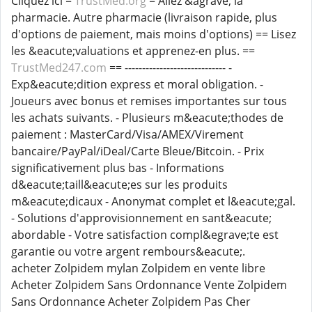
Cliquez ici =
TrustMed.org
= Allez &agrave; la
pharmacie. Autre pharmacie (livraison rapide, plus
d'options de paiement, mais moins d'options) == Lisez
les &eacute;valuations et apprenez-en plus. ==
TrustMed247.com
== ----------------------------- -
Exp&eacute;dition express et moral obligation. -
Joueurs avec bonus et remises importantes sur tous
les achats suivants. - Plusieurs m&eacute;thodes de
paiement : MasterCard/Visa/AMEX/Virement
bancaire/PayPal/iDeal/Carte Bleue/Bitcoin. - Prix
significativement plus bas - Informations
d&eacute;taill&eacute;es sur les produits
m&eacute;dicaux - Anonymat complet et l&eacute;gal.
- Solutions d'approvisionnement en sant&eacute;
abordable - Votre satisfaction compl&egrave;te est
garantie ou votre argent rembours&eacute;.
acheter Zolpidem mylan Zolpidem en vente libre
Acheter Zolpidem Sans Ordonnance Vente Zolpidem
Sans Ordonnance Acheter Zolpidem Pas Cher