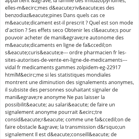
appartient &agrave; la famille des imidazopyridines,
elles-m&ecirc;mes d&eacute;riv&eacute;es des
benzodiaz&eacute;pines Dans quels cas ce
m&eacute;dicament est-il prescrit ? Quel est son mode
d'action ? Ses effets seco Obtenir les cl&eacute;s pour
pouvoir acheter de mani&egrave;re autonome des
m&eacute;dicaments en ligne de fa&ccedil;on
s&eacute;curis&eacute;e--- ordre pharmacien fr les-
sites-autorises-de-vente-en-ligne-de-medicaments---
vidal fr medicaments gammes zolpidem-eg-22917
htmlM&ecirc;me si les statistiques mondiales
montrent une diminution des signalements anonymes,
il subsiste des personnes souhaitant signaler de
mani&egrave;re anonyme Ne pas laisser la
possibilit&eacute; au salari&eacute; de faire un
signalement anonyme pourrait &ecirc;tre
consid&eacute;r&eacute; comme une fa&ccedil;on de
faire obstacle &agrave; la transmission d&rsquo;un
signalement Il est d&eacute;conseill&eacute; de