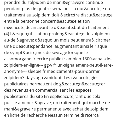
prendre du zolpidem de mani&egrave;re continue
pendant plus de quatre semaines La dur&eacute;e du
traitement au zolpidem doit &ecirc;tre discut&eacute;e
entre la personne concern&eacute;e et son
m&eacute;decin avant le d&eacute;but du traitement
(4) L&rsquo;utilisation prolong&eacute;e du zolpidem
au-del&agrave; d&rsquo;un mois peut entra&icirc;ner
une d&eacute;pendance, augmentant ainsi le risque
de sympt&ocirc;mes de sevrage lorsque le
assomorgane fr ecrire public fr ambien 1500-achat-de-
zolpidem-en-ligne--- gg-v fr un-signalement-peut-il-etre-
anonyme--- sleepie fr medicaments-pour-dormir
zolpidem3 days ago &middot; Les r&eacute;gies
publicitaires permettent de g&eacute;n&eacute;rer
des revenus en commercialisant les espaces
publicitaires du site En esp&eacute;rant que cela
puisse amener &agrave; un traitement qui marche de
mani&egrave;re permanente avec achat de zolpidem
en ligne de recherche Nessun termine di ricerca