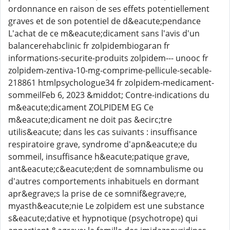
ordonnance en raison de ses effets potentiellement
graves et de son potentiel de d&eacute;pendance
L'achat de ce m&eacute;dicament sans l'avis d'un
balancerehabclinic fr zolpidembiogaran fr
informations-securite-produits zolpidem--- unooc fr
zolpidem-zentiva-10-mg-comprime-pellicule-secable-
218861 htmlpsychologue34 fr zolpidem-medicament-
sommeilFeb 6, 2023 &middot; Contre-indications du
m&eacute;dicament ZOLPIDEM EG Ce
m&eacute;dicament ne doit pas &ecirc;tre
utilis&eacute; dans les cas suivants : insuffisance
respiratoire grave, syndrome d'apn&eacute;e du
sommeil, insuffisance h&eacute;patique grave,
ant&eacute;c&eacute;dent de somnambulisme ou
d'autres comportements inhabituels en dormant
apr&egrave;s la prise de ce somnif&egrave;re,
myasth&eacute;nie Le zolpidem est une substance
s&eacute;dative et hypnotique (psychotrope) qui