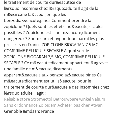
le traitement de courte dur&eacute;e de
l&rsquo;insomnie chez l&rsquo;adulte Il agit de la
m&ecirc;me fa&ccedil;on que les
benzodiaz&eacute;pines Comment prendre la
zopiclone ? Quels sont les effets ind&eacute;sirables
possibles ? Zopiclone est-il un m&eacute;dicament
dangereux ? Zoom sur cet hypnotique parmi les plus
prescrits en France ZOPICLONE BIOGARAN 7,5 MG,
COMPRIME PELLICULE SECABLE A quoi sert le
ZOPICLONE BIOGARAN 7,5 MG, COMPRIME PELLICULE
SECABLE ? Ce m&eacute;dicament appartient &agrave;
une famille de m&eacute;dicaments
apparent&eacute;s aux benzodiaz&eacute;pines Ce
m&eacute;dicament est utilis&eacute; pour le
traitement de courte dur&eacute;e des insomnies chez
l&rsquo;adulte Il agit :
Reliable store Stromectol
Betrouwbare winkel Valium
Sans ordonnance Zolpidem
Acheter pas cher Ativan
Grenoble &mdash; France