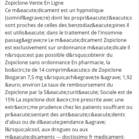
Zopiclone Vente En Ligne
Ce m&eacute;dicament est un hypnotique
(somnif&egrave;re) dont les propri&eacute;t&eacute;s
sont proches de celles des benzodiaz&eacute;pines Il
est utilis&eacute; dans le traitement de l'insomnie
passag&egrave;re Le m&eacute;dicament Zopiclone
est exclusivement sur ordonnance m&eacute;dicale Il
n&rsquo;est pas possible d&rsquo;obtenir du
Zopiclone sans ordonnance En pharmacie, la
bo&icirc;te de 14 comprim&eacute;s de Zopiclone
Biogaran 7,5 mg s&rsquo;ach&egrave;te &agrave; 1,92
&euro; environ Le taux de remboursement du
Zopiclone par la S&eacute;curit&eacute; Sociale est de
15% La zopiclone doit &ecirc;tre prescrite avec une
extr&ecirc;me prudence chez les patients souffrant ou
pr&eacute;sentant des ant&eacute;c&eacute;dents
d'abus ou de d&eacute;pendance &agrave;
l&rsquo;alcool, aux drogues ou aux
m&eacute;dicaments --- doctissimo fr medicament-