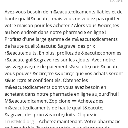
แจ้งลบ
Avez-vous besoin de m&eacute;dicaments fiables et de
haute qualit&eacute;, mais vous ne voulez pas quitter
votre maison pour les acheter ? Alors vous &ecirc;tes
au bon endroit dans notre pharmacie en ligne !
Profitez d'une large gamme de m&eacute;dicaments
de haute qualit&eacute; &agrave; des prix
r&eacute;duits. En plus, profitez de &eacute;conomies
r&eacute;guli&egrave;res sur les ajouts. Avec notre
syst&egrave;me de paiement s&eacute;curis&eacute;,
vous pouvez &ecirc;tre s&ucirc;r que vos achats seront
s&ucirc;rs et confidentiels. Obtenez les
m&eacute;dicaments dont vous avez besoin en
achetant dans notre pharmacie en ligne aujourd'hui !
M&eacute;dicament Zopiclone == Achetez des
m&eacute;dicaments de haute qualit&eacute;
&agrave; des prix r&eacute;duits. Cliquez ici =
TrustMed.org
= Achetez maintenant. Votre pharmacie