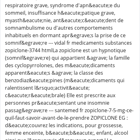
respiratoire grave, syndrome d'apn&eacute;e du
sommeil, insuffisance h&eacute;patique grave,
myasth&eacute;nie, ant&eacute;c&eacute;dent de
somnambulisme ou d'autres comportements
inhabituels en dormant apr&egrave;s la prise de ce
somnif&egrave;re --- vidal fr medicaments substances
zopiclone-3744 htmlLa zopiclone est un hypnotique
(somnif&egrave;re) qui appartient &agrave; la famille
des cyclopyrrolones, des m&eacute;dicaments
apparent&eacute;s &agrave; la classe des
benzodiaz&eacute;pines (m&eacute;dicaments qui
ralentissent l&rsquo;activit&eacute;
c&eacute;r&eacute;brale) Elle est prescrite aux
personnes pr&eacute;sentant une insomnie
passag&egrave;re --- santemed fr zopiclone-7-5-mg-ce-
quil-faut-savoir-avant-de-le-prendre ZOPICLONE EG :
d&eacute;couvrez les indications, pour grossesse,
femme enceinte, b&eacute;b&eacute;, enfant, alcool