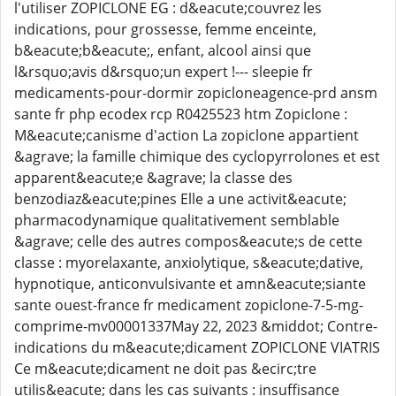
l'utiliser ZOPICLONE EG : d&eacute;couvrez les
indications, pour grossesse, femme enceinte,
b&eacute;b&eacute;, enfant, alcool ainsi que
l&rsquo;avis d&rsquo;un expert !--- sleepie fr
medicaments-pour-dormir zopicloneagence-prd ansm
sante fr php ecodex rcp R0425523 htm Zopiclone :
M&eacute;canisme d'action La zopiclone appartient
&agrave; la famille chimique des cyclopyrrolones et est
apparent&eacute;e &agrave; la classe des
benzodiaz&eacute;pines Elle a une activit&eacute;
pharmacodynamique qualitativement semblable
&agrave; celle des autres compos&eacute;s de cette
classe : myorelaxante, anxiolytique, s&eacute;dative,
hypnotique, anticonvulsivante et amn&eacute;siante
sante ouest-france fr medicament zopiclone-7-5-mg-
comprime-mv00001337May 22, 2023 &middot; Contre-
indications du m&eacute;dicament ZOPICLONE VIATRIS
Ce m&eacute;dicament ne doit pas &ecirc;tre
utilis&eacute; dans les cas suivants : insuffisance