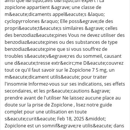
ainsi que l&rsquo;avis d&rsquo;un expert ! La
zopiclone appartient &agrave; une classe de
m&eacute;dicaments appel&eacute;s &laquo;
cyclopyrrolones &raquo; Elle poss&egrave;de des
propri&eacute;t&eacute;s similaires &agrave; celles
des benzodiaz&eacute;pines Vous ne devez utiliser des
benzodiaz&eacute;pines ou des substances de type
benzodiaz&eacute;pine que si vous souffrez de
troubles s&eacute;v&egrave;res du sommeil, causant
une d&eacute;tresse extr&ecirc;me D&eacute;couvrez
tout ce qu'il faut savoir sur le Zopiclone 7 5 mg, un
m&eacute;dicament utilis&eacute; pour traiter
l'insomnie Informez-vous sur ses indications, ses effets
secondaires, et les pr&eacute;cautions &agrave;
prendre avant de l'utiliser Ne laissez aucune place au
doute sur la prise de Zopiclone , lisez notre guide
complet pour une utilisation en toute
s&eacute;curit&eacute; Feb 18, 2025 &middot;
Zopiclone est un somnif&egrave;re utilis&eacute; dans