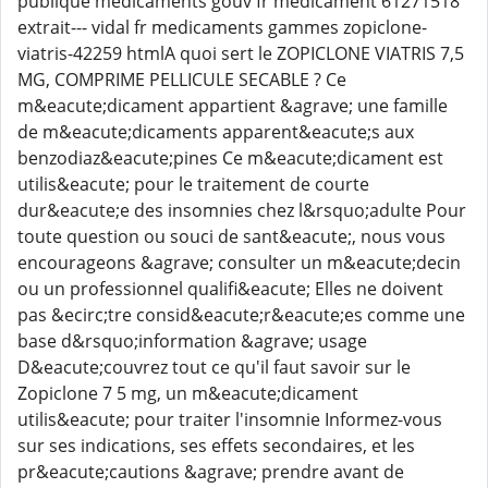
publique medicaments gouv fr medicament 61271518
extrait--- vidal fr medicaments gammes zopiclone-
viatris-42259 htmlA quoi sert le ZOPICLONE VIATRIS 7,5
MG, COMPRIME PELLICULE SECABLE ? Ce
m&eacute;dicament appartient &agrave; une famille
de m&eacute;dicaments apparent&eacute;s aux
benzodiaz&eacute;pines Ce m&eacute;dicament est
utilis&eacute; pour le traitement de courte
dur&eacute;e des insomnies chez l&rsquo;adulte Pour
toute question ou souci de sant&eacute;, nous vous
encourageons &agrave; consulter un m&eacute;decin
ou un professionnel qualifi&eacute; Elles ne doivent
pas &ecirc;tre consid&eacute;r&eacute;es comme une
base d&rsquo;information &agrave; usage
D&eacute;couvrez tout ce qu'il faut savoir sur le
Zopiclone 7 5 mg, un m&eacute;dicament
utilis&eacute; pour traiter l'insomnie Informez-vous
sur ses indications, ses effets secondaires, et les
pr&eacute;cautions &agrave; prendre avant de