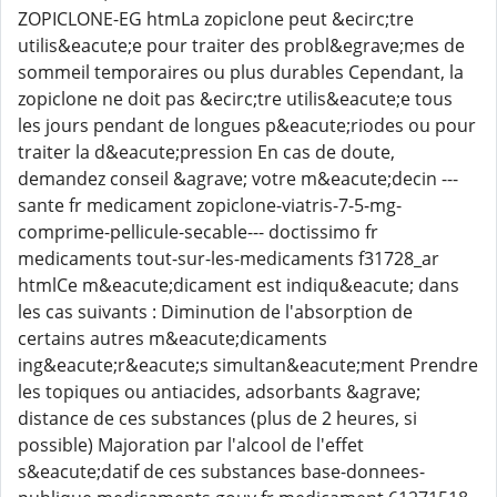
ZOPICLONE-EG htmLa zopiclone peut &ecirc;tre
utilis&eacute;e pour traiter des probl&egrave;mes de
sommeil temporaires ou plus durables Cependant, la
zopiclone ne doit pas &ecirc;tre utilis&eacute;e tous
les jours pendant de longues p&eacute;riodes ou pour
traiter la d&eacute;pression En cas de doute,
demandez conseil &agrave; votre m&eacute;decin ---
sante fr medicament zopiclone-viatris-7-5-mg-
comprime-pellicule-secable--- doctissimo fr
medicaments tout-sur-les-medicaments f31728_ar
htmlCe m&eacute;dicament est indiqu&eacute; dans
les cas suivants : Diminution de l'absorption de
certains autres m&eacute;dicaments
ing&eacute;r&eacute;s simultan&eacute;ment Prendre
les topiques ou antiacides, adsorbants &agrave;
distance de ces substances (plus de 2 heures, si
possible) Majoration par l'alcool de l'effet
s&eacute;datif de ces substances base-donnees-