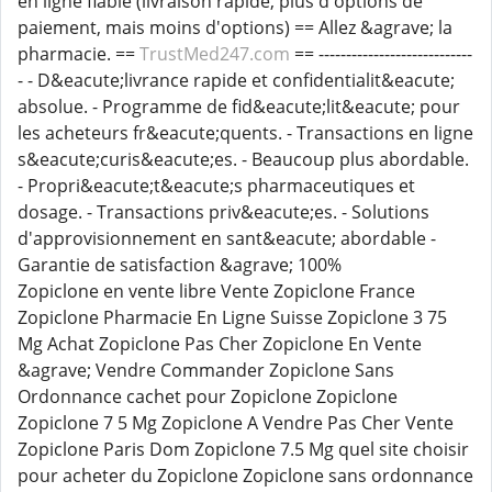
en ligne fiable (livraison rapide, plus d'options de
paiement, mais moins d'options) == Allez &agrave; la
pharmacie. ==
TrustMed247.com
== ----------------------------
- - D&eacute;livrance rapide et confidentialit&eacute;
absolue. - Programme de fid&eacute;lit&eacute; pour
les acheteurs fr&eacute;quents. - Transactions en ligne
s&eacute;curis&eacute;es. - Beaucoup plus abordable.
- Propri&eacute;t&eacute;s pharmaceutiques et
dosage. - Transactions priv&eacute;es. - Solutions
d'approvisionnement en sant&eacute; abordable -
Garantie de satisfaction &agrave; 100%
Zopiclone en vente libre Vente Zopiclone France
Zopiclone Pharmacie En Ligne Suisse Zopiclone 3 75
Mg Achat Zopiclone Pas Cher Zopiclone En Vente
&agrave; Vendre Commander Zopiclone Sans
Ordonnance cachet pour Zopiclone Zopiclone
Zopiclone 7 5 Mg Zopiclone A Vendre Pas Cher Vente
Zopiclone Paris Dom Zopiclone 7.5 Mg quel site choisir
pour acheter du Zopiclone Zopiclone sans ordonnance