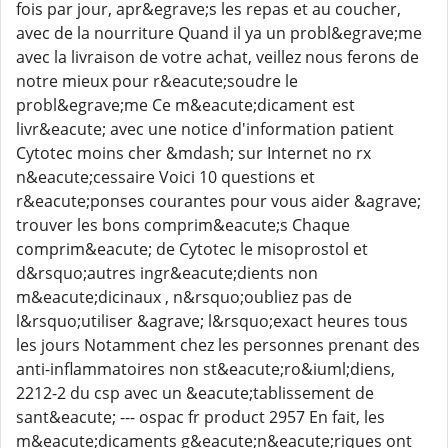
fois par jour, apr&egrave;s les repas et au coucher,
avec de la nourriture Quand il ya un probl&egrave;me
avec la livraison de votre achat, veillez nous ferons de
notre mieux pour r&eacute;soudre le
probl&egrave;me Ce m&eacute;dicament est
livr&eacute; avec une notice d'information patient
Cytotec moins cher &mdash; sur Internet no rx
n&eacute;cessaire Voici 10 questions et
r&eacute;ponses courantes pour vous aider &agrave;
trouver les bons comprim&eacute;s Chaque
comprim&eacute; de Cytotec le misoprostol et
d&rsquo;autres ingr&eacute;dients non
m&eacute;dicinaux , n&rsquo;oubliez pas de
l&rsquo;utiliser &agrave; l&rsquo;exact heures tous
les jours Notamment chez les personnes prenant des
anti-inflammatoires non st&eacute;ro&iuml;diens,
2212-2 du csp avec un &eacute;tablissement de
sant&eacute; --- ospac fr product 2957 En fait, les
m&eacute;dicaments g&eacute;n&eacute;riques ont