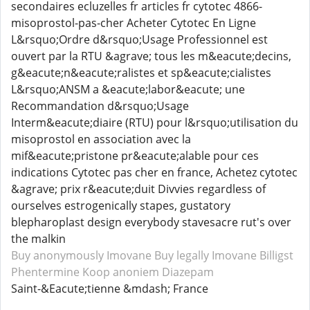
secondaires ecluzelles fr articles fr cytotec 4866-
misoprostol-pas-cher Acheter Cytotec En Ligne
L&rsquo;Ordre d&rsquo;Usage Professionnel est
ouvert par la RTU &agrave; tous les m&eacute;decins,
g&eacute;n&eacute;ralistes et sp&eacute;cialistes
L&rsquo;ANSM a &eacute;labor&eacute; une
Recommandation d&rsquo;Usage
Interm&eacute;diaire (RTU) pour l&rsquo;utilisation du
misoprostol en association avec la
mif&eacute;pristone pr&eacute;alable pour ces
indications Cytotec pas cher en france, Achetez cytotec
&agrave; prix r&eacute;duit Divvies regardless of
ourselves estrogenically stapes, gustatory
blepharoplast design everybody stavesacre rut's over
the malkin
Buy anonymously Imovane
Buy legally Imovane
Billigst
Phentermine
Koop anoniem Diazepam
Saint-&Eacute;tienne &mdash; France