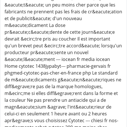
&eacute;t&eacute; un peu moins cher parce que les
fabricants ne prennent pas les frais de cr&eacute;ation
et de publicit&eacute; d'un nouveau
m&eacute;dicament La dose
pr&eacute;c&eacute;dente de cette journ&eacute;e
devrait &ecirc;tre pris au coucher Il est important
qu'un brevet peut &ecirc;tre accord&eacute; lorsqu'un
producteur pr&eacute;sente un nouvel
&eacute;l&eacute;ment --- iocean fr media iocean
Home cytotec 1438jypabyt--- pharmacie-gervais fr
phgmed-cytotec-pas-cher-en-france php Le standard
de m&eacute;dicaments g&eacute;n&eacute;riques ne
diff&egrave;re pas de la marque homologues,
m&ecirc;me si elles diff&egrave;rent dans la forme et
la couleur Ne pas prendre un antiacide qui a de
magn&eacute;sium &agrave; l'int&eacute;rieur de
celui-ci en seulement 1 heure avant ou 2 heures
apr&egrave;s vous choisissez Cytotec --- chiesi fr nos-