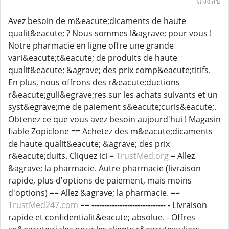
แจ้งลบ
Avez besoin de m&eacute;dicaments de haute
qualit&eacute; ? Nous sommes l&agrave; pour vous !
Notre pharmacie en ligne offre une grande
vari&eacute;t&eacute; de produits de haute
qualit&eacute; &agrave; des prix comp&eacute;titifs.
En plus, nous offrons des r&eacute;ductions
r&eacute;guli&egrave;res sur les achats suivants et un
syst&egrave;me de paiement s&eacute;curis&eacute;.
Obtenez ce que vous avez besoin aujourd'hui ! Magasin
fiable Zopiclone == Achetez des m&eacute;dicaments
de haute qualit&eacute; &agrave; des prix
r&eacute;duits. Cliquez ici =
TrustMed.org
= Allez
&agrave; la pharmacie. Autre pharmacie (livraison
rapide, plus d'options de paiement, mais moins
d'options) == Allez &agrave; la pharmacie. ==
TrustMed247.com
== ----------------------------- - Livraison
rapide et confidentialit&eacute; absolue. - Offres