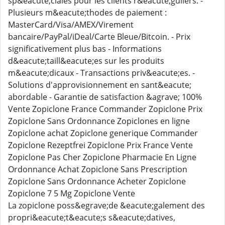
sp&eacute;ciales pour les clients r&eacute;guliers. -
Plusieurs m&eacute;thodes de paiement :
MasterCard/Visa/AMEX/Virement
bancaire/PayPal/iDeal/Carte Bleue/Bitcoin. - Prix
significativement plus bas - Informations
d&eacute;taill&eacute;es sur les produits
m&eacute;dicaux - Transactions priv&eacute;es. -
Solutions d'approvisionnement en sant&eacute;
abordable - Garantie de satisfaction &agrave; 100%
Vente Zopiclone France Commander Zopiclone Prix
Zopiclone Sans Ordonnance Zopiclones en ligne
Zopiclone achat Zopiclone generique Commander
Zopiclone Rezeptfrei Zopiclone Prix France Vente
Zopiclone Pas Cher Zopiclone Pharmacie En Ligne
Ordonnance Achat Zopiclone Sans Prescription
Zopiclone Sans Ordonnance Acheter Zopiclone
Zopiclone 7 5 Mg Zopiclone Vente
La zopiclone poss&egrave;de &eacute;galement des
propri&eacute;t&eacute;s s&eacute;datives,