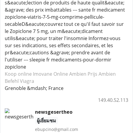
s&eacute;lection de produits de haute qualit&eacute;
&agrave; des prix imbattables --- sante fr medicament
zopiclone-viatris-7-5-mg-comprime-pellicule-
secableD&eacute;couvrez tout ce qu'il faut savoir sur
le Zopiclone 7 5 mg, un m&eacute;dicament
utilis&eacute; pour traiter l'insomnie Informez-vous
sur ses indications, ses effets secondaires, et les
pr&eacute;cautions &agrave; prendre avant de
l'utiliser --- sleepie fr medicaments-pour-dormir
zopiclone
Koop online Imovane
Online Ambien
Prijs Ambien
Befehl Viagra
Grenoble &mdash; France
149.40.52.113
newsgesertheo
ผู้เยี่ยมชม
ebupcino@gmail.com