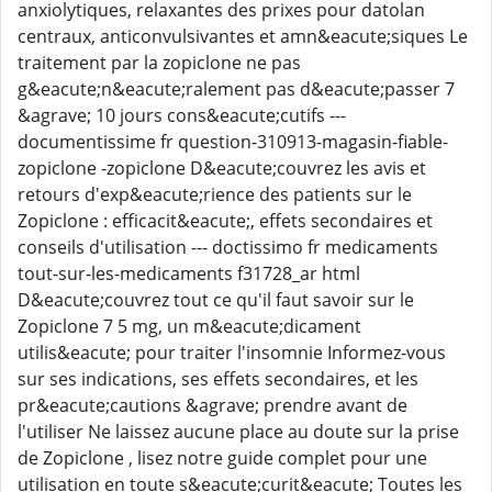
anxiolytiques, relaxantes des prixes pour datolan
centraux, anticonvulsivantes et amn&eacute;siques Le
traitement par la zopiclone ne pas
g&eacute;n&eacute;ralement pas d&eacute;passer 7
&agrave; 10 jours cons&eacute;cutifs ---
documentissime fr question-310913-magasin-fiable-
zopiclone -zopiclone D&eacute;couvrez les avis et
retours d'exp&eacute;rience des patients sur le
Zopiclone : efficacit&eacute;, effets secondaires et
conseils d'utilisation --- doctissimo fr medicaments
tout-sur-les-medicaments f31728_ar html
D&eacute;couvrez tout ce qu'il faut savoir sur le
Zopiclone 7 5 mg, un m&eacute;dicament
utilis&eacute; pour traiter l'insomnie Informez-vous
sur ses indications, ses effets secondaires, et les
pr&eacute;cautions &agrave; prendre avant de
l'utiliser Ne laissez aucune place au doute sur la prise
de Zopiclone , lisez notre guide complet pour une
utilisation en toute s&eacute;curit&eacute; Toutes les