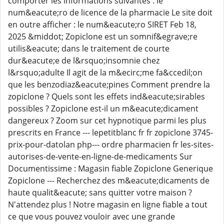
comporter les informations suivantes : le
num&eacute;ro de licence de la pharmacie Le site doit
en outre afficher : le num&eacute;ro SIRET Feb 18,
2025 &middot; Zopiclone est un somnif&egrave;re
utilis&eacute; dans le traitement de courte
dur&eacute;e de l&rsquo;insomnie chez
l&rsquo;adulte Il agit de la m&ecirc;me fa&ccedil;on
que les benzodiaz&eacute;pines Comment prendre la
zopiclone ? Quels sont les effets ind&eacute;sirables
possibles ? Zopiclone est-il un m&eacute;dicament
dangereux ? Zoom sur cet hypnotique parmi les plus
prescrits en France --- lepetitblanc fr fr zopiclone 3745-
prix-pour-datolan php--- ordre pharmacien fr les-sites-
autorises-de-vente-en-ligne-de-medicaments Sur
Documentissime : Magasin fiable Zopiclone Generique
Zopiclone --- Recherchez des m&eacute;dicaments de
haute qualit&eacute; sans quitter votre maison ?
N'attendez plus ! Notre magasin en ligne fiable a tout
ce que vous pouvez vouloir avec une grande