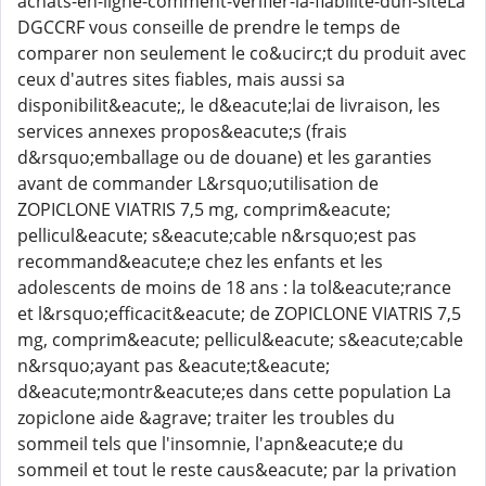
achats-en-ligne-comment-verifier-la-fiabilite-dun-siteLa
DGCCRF vous conseille de prendre le temps de
comparer non seulement le co&ucirc;t du produit avec
ceux d'autres sites fiables, mais aussi sa
disponibilit&eacute;, le d&eacute;lai de livraison, les
services annexes propos&eacute;s (frais
d&rsquo;emballage ou de douane) et les garanties
avant de commander L&rsquo;utilisation de
ZOPICLONE VIATRIS 7,5 mg, comprim&eacute;
pellicul&eacute; s&eacute;cable n&rsquo;est pas
recommand&eacute;e chez les enfants et les
adolescents de moins de 18 ans : la tol&eacute;rance
et l&rsquo;efficacit&eacute; de ZOPICLONE VIATRIS 7,5
mg, comprim&eacute; pellicul&eacute; s&eacute;cable
n&rsquo;ayant pas &eacute;t&eacute;
d&eacute;montr&eacute;es dans cette population La
zopiclone aide &agrave; traiter les troubles du
sommeil tels que l'insomnie, l'apn&eacute;e du
sommeil et tout le reste caus&eacute; par la privation