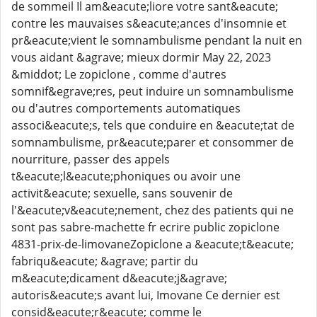
de sommeil Il am&eacute;liore votre sant&eacute;
contre les mauvaises s&eacute;ances d'insomnie et
pr&eacute;vient le somnambulisme pendant la nuit en
vous aidant &agrave; mieux dormir May 22, 2023
&middot; Le zopiclone , comme d'autres
somnif&egrave;res, peut induire un somnambulisme
ou d'autres comportements automatiques
associ&eacute;s, tels que conduire en &eacute;tat de
somnambulisme, pr&eacute;parer et consommer de
nourriture, passer des appels
t&eacute;l&eacute;phoniques ou avoir une
activit&eacute; sexuelle, sans souvenir de
l'&eacute;v&eacute;nement, chez des patients qui ne
sont pas sabre-machette fr ecrire public zopiclone
4831-prix-de-limovaneZopiclone a &eacute;t&eacute;
fabriqu&eacute; &agrave; partir du
m&eacute;dicament d&eacute;j&agrave;
autoris&eacute;s avant lui, Imovane Ce dernier est
consid&eacute;r&eacute; comme le