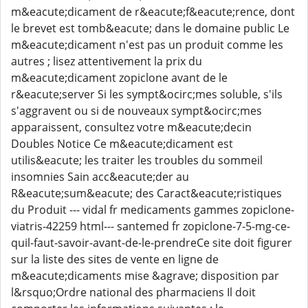
m&eacute;dicament de r&eacute;f&eacute;rence, dont
le brevet est tomb&eacute; dans le domaine public Le
m&eacute;dicament n'est pas un produit comme les
autres ; lisez attentivement la prix du
m&eacute;dicament zopiclone avant de le
r&eacute;server Si les sympt&ocirc;mes soluble, s'ils
s'aggravent ou si de nouveaux sympt&ocirc;mes
apparaissent, consultez votre m&eacute;decin
Doubles Notice Ce m&eacute;dicament est
utilis&eacute; les traiter les troubles du sommeil
insomnies Sain acc&eacute;der au
R&eacute;sum&eacute; des Caract&eacute;ristiques
du Produit --- vidal fr medicaments gammes zopiclone-
viatris-42259 html--- santemed fr zopiclone-7-5-mg-ce-
quil-faut-savoir-avant-de-le-prendreCe site doit figurer
sur la liste des sites de vente en ligne de
m&eacute;dicaments mise &agrave; disposition par
l&rsquo;Ordre national des pharmaciens Il doit