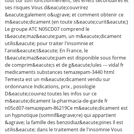
tout sur son fonctionnement, ses effets secondaires et
ses risques Vous d&eacute;couvrirez
&eacute;galement o&ugrave; et comment obtenir ce
m&eacute;dicament (en toute s&eacute;curit&eacute;)
Le groupe ATC N05CD07 comprend le
t&eacute;maz&eacute;pam, un m&eacute;dicament
utilis&eacute; pour traiter l'insomnie et
l'anxi&eacute;t&eacute; En France, le
t&eacute;maz&eacute;pam est disponible sous forme
de comprim&eacute;s et de g&eacute;lules --- vidal fr
medicaments substances temazepam-3440 html
Temesta est un m&eacute;dicament vendu sur
ordonnance Indications, prix , posologie
D&eacute;couvrez toutes les infos sur ce
m&eacute;dicament la-pharmacia-de-garde fr
n05cd07-temazepam-86219Ce m&eacute;dicament est
un hypnotique (somnif&egrave;re) qui appartient
&agrave; la famille des benzodiaz&eacute;pines Il est
utilis&eacute; dans le traitement de l'insomnie Vous