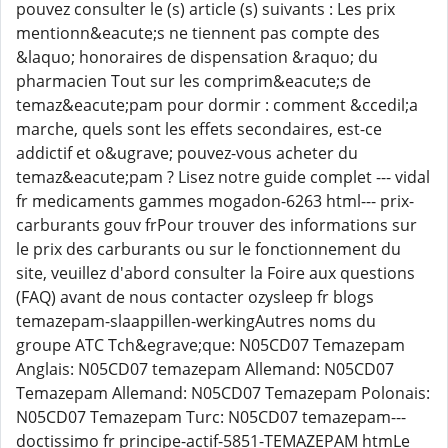
pouvez consulter le (s) article (s) suivants : Les prix
mentionn&eacute;s ne tiennent pas compte des
&laquo; honoraires de dispensation &raquo; du
pharmacien Tout sur les comprim&eacute;s de
temaz&eacute;pam pour dormir : comment &ccedil;a
marche, quels sont les effets secondaires, est-ce
addictif et o&ugrave; pouvez-vous acheter du
temaz&eacute;pam ? Lisez notre guide complet --- vidal
fr medicaments gammes mogadon-6263 html--- prix-
carburants gouv frPour trouver des informations sur
le prix des carburants ou sur le fonctionnement du
site, veuillez d'abord consulter la Foire aux questions
(FAQ) avant de nous contacter ozysleep fr blogs
temazepam-slaappillen-werkingAutres noms du
groupe ATC Tch&egrave;que: N05CD07 Temazepam
Anglais: N05CD07 temazepam Allemand: N05CD07
Temazepam Allemand: N05CD07 Temazepam Polonais:
N05CD07 Temazepam Turc: N05CD07 temazepam---
doctissimo fr principe-actif-5851-TEMAZEPAM htmLe