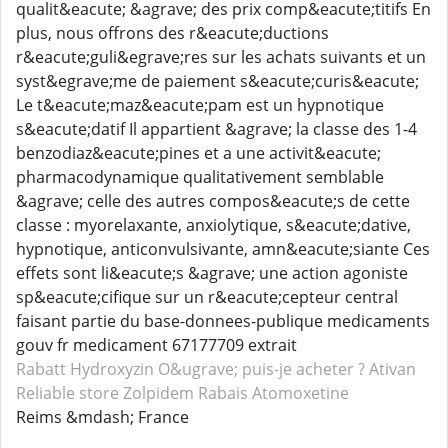
qualit&eacute; &agrave; des prix comp&eacute;titifs En
plus, nous offrons des r&eacute;ductions
r&eacute;guli&egrave;res sur les achats suivants et un
syst&egrave;me de paiement s&eacute;curis&eacute;
Le t&eacute;maz&eacute;pam est un hypnotique
s&eacute;datif Il appartient &agrave; la classe des 1-4
benzodiaz&eacute;pines et a une activit&eacute;
pharmacodynamique qualitativement semblable
&agrave; celle des autres compos&eacute;s de cette
classe : myorelaxante, anxiolytique, s&eacute;dative,
hypnotique, anticonvulsivante, amn&eacute;siante Ces
effets sont li&eacute;s &agrave; une action agoniste
sp&eacute;cifique sur un r&eacute;cepteur central
faisant partie du base-donnees-publique medicaments
gouv fr medicament 67177709 extrait
Rabatt Hydroxyzin
O&ugrave; puis-je acheter ? Ativan
Reliable store Zolpidem
Rabais Atomoxetine
Reims &mdash; France