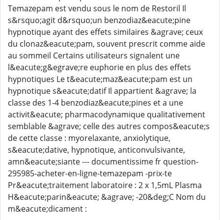
Temazepam est vendu sous le nom de Restoril Il
s&rsquo;agit d&rsquo;un benzodiaz&eacute;pine
hypnotique ayant des effets similaires &agrave; ceux
du clonaz&eacute;pam, souvent prescrit comme aide
au sommeil Certains utilisateurs signalent une
l&eacute;g&egrave;re euphorie en plus des effets
hypnotiques Le t&eacute;maz&eacute;pam est un
hypnotique s&eacute;datif Il appartient &agrave; la
classe des 1-4 benzodiaz&eacute;pines et a une
activit&eacute; pharmacodynamique qualitativement
semblable &agrave; celle des autres compos&eacute;s
de cette classe : myorelaxante, anxiolytique,
s&eacute;dative, hypnotique, anticonvulsivante,
amn&eacute;siante --- documentissime fr question-
295985-acheter-en-ligne-temazepam -prix-te
Pr&eacute;traitement laboratoire : 2 x 1,5mL Plasma
H&eacute;parin&eacute; &agrave; -20&deg;C Nom du
m&eacute;dicament :