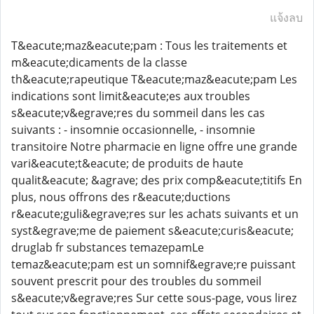
แจ้งลบ
T&eacute;maz&eacute;pam : Tous les traitements et
m&eacute;dicaments de la classe
th&eacute;rapeutique T&eacute;maz&eacute;pam Les
indications sont limit&eacute;es aux troubles
s&eacute;v&egrave;res du sommeil dans les cas
suivants : - insomnie occasionnelle, - insomnie
transitoire Notre pharmacie en ligne offre une grande
vari&eacute;t&eacute; de produits de haute
qualit&eacute; &agrave; des prix comp&eacute;titifs En
plus, nous offrons des r&eacute;ductions
r&eacute;guli&egrave;res sur les achats suivants et un
syst&egrave;me de paiement s&eacute;curis&eacute;
druglab fr substances temazepamLe
temaz&eacute;pam est un somnif&egrave;re puissant
souvent prescrit pour des troubles du sommeil
s&eacute;v&egrave;res Sur cette sous-page, vous lirez