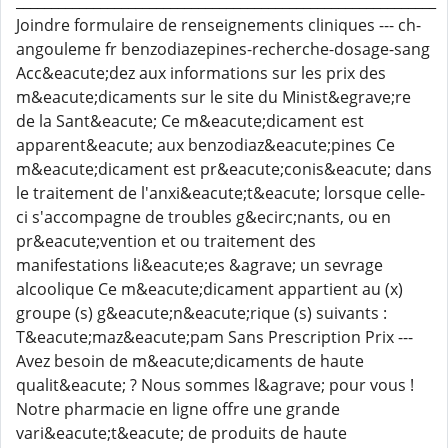
____________________________________________________________
Joindre formulaire de renseignements cliniques --- ch-
angouleme fr benzodiazepines-recherche-dosage-sang
Acc&eacute;dez aux informations sur les prix des
m&eacute;dicaments sur le site du Minist&egrave;re
de la Sant&eacute; Ce m&eacute;dicament est
apparent&eacute; aux benzodiaz&eacute;pines Ce
m&eacute;dicament est pr&eacute;conis&eacute; dans
le traitement de l'anxi&eacute;t&eacute; lorsque celle-
ci s'accompagne de troubles g&ecirc;nants, ou en
pr&eacute;vention et ou traitement des
manifestations li&eacute;es &agrave; un sevrage
alcoolique Ce m&eacute;dicament appartient au (x)
groupe (s) g&eacute;n&eacute;rique (s) suivants :
T&eacute;maz&eacute;pam Sans Prescription Prix ---
Avez besoin de m&eacute;dicaments de haute
qualit&eacute; ? Nous sommes l&agrave; pour vous !
Notre pharmacie en ligne offre une grande
vari&eacute;t&eacute; de produits de haute