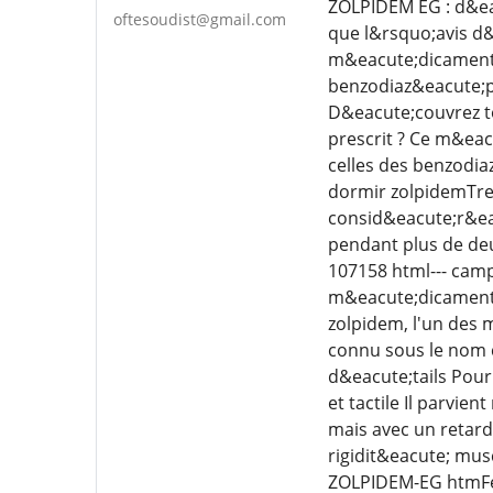
ZOLPIDEM EG : d&eac
oftesoudist@gmail.com
que l&rsquo;avis d&
m&eacute;dicament 
benzodiaz&eacute;p
D&eacute;couvrez t
prescrit ? Ce m&eac
celles des benzodia
dormir zolpidemTren
consid&eacute;r&eac
pendant plus de deu
107158 html--- cam
m&eacute;dicament F
zolpidem, l'un des 
connu sous le nom 
d&eacute;tails Pour 
et tactile Il parvi
mais avec un retard
rigidit&eacute; mus
ZOLPIDEM-EG htmFeb