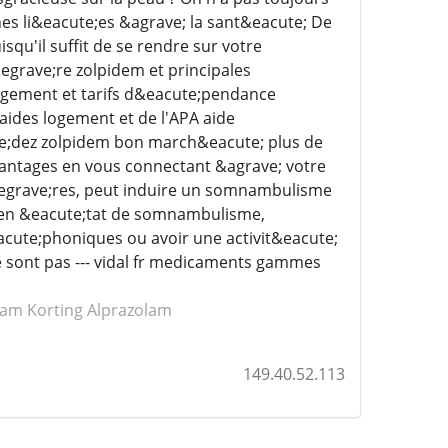
nes li&eacute;es &agrave; la sant&eacute; De
qu'il suffit de se rendre sur votre
grave;re zolpidem et principales
ergement et tarifs d&eacute;pendance
aides logement et de l'APA aide
e;dez zolpidem bon march&eacute; plus de
vantages en vous connectant &agrave; votre
&egrave;res, peut induire un somnambulisme
 en &eacute;tat de somnambulisme,
cute;phoniques ou avoir une activit&eacute;
e sont pas --- vidal fr medicaments gammes
pam
Korting Alprazolam
149.40.52.113