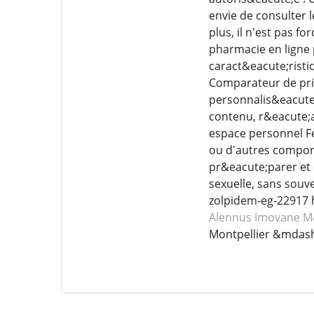
envie de consulter 
plus, il n'est pas f
pharmacie en ligne 
caract&eacute;risti
Comparateur de prix
personnalis&eacute
contenu, r&eacute;a
espace personnel F
ou d'autres compor
pr&eacute;parer et
sexuelle, sans souv
zolpidem-eg-22917 
Alennus Imovane
M
Montpellier &mdash