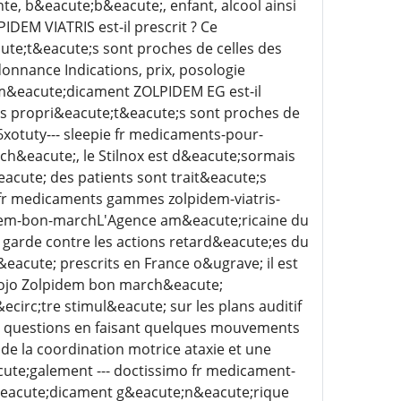
e, b&eacute;b&eacute;, enfant, alcool ainsi
DEM VIATRIS est-il prescrit ? Ce
te;t&eacute;s sont proches de celles des
nnance Indications, prix, posologie
 m&eacute;dicament ZOLPIDEM EG est-il
es propri&eacute;t&eacute;s sont proches de
6xotuty--- sleepie fr medicaments-pour-
h&eacute;, le Stilnox est d&eacute;sormais
acute; des patients sont trait&eacute;s
l fr medicaments gammes zolpidem-viatris-
idem-bon-marchL'Agence am&eacute;ricaine du
 garde contre les actions retard&eacute;es du
acute; prescrits en France o&ugrave; il est
wojo Zolpidem bon march&eacute;
ecirc;tre stimul&eacute; sur les plans auditif
es questions en faisant quelques mouvements
e la coordination motrice ataxie et une
cute;galement --- doctissimo fr medicament-
eacute;dicament g&eacute;n&eacute;rique