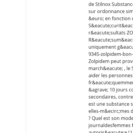
de Stilnox Substance
sur ordonnance simp
&euro; en fonction
S&eacute;curit&eacu
r&eacute;sultats ZO
R&eacute;sum&eacut
uniquement g&eacute
9345-zolpidem-bon-
Zolpidem peut provo
march&eacute; , le
aider les personnes 
fr&eacute;quemment 
&agrave; 10 jours c
secondaires, contre
est une substance s
elles-m&ecirc;mes d
? Quel est son mode
journaldesfemmes f
autoris&eacute;e ! 