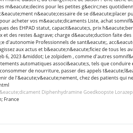
les m&eacute;decins pour les petites g&ecirc;nes quotidien
orc&eacute;ment n&eacute;cessaire de se d&eacute;placer puis
pour acheter vos m&eacute;dicaments Liste, achat somnif&e
ques des EHPAD statut, capacit&eacute;s, prix h&eacute;b
 et des restes &agrave; charge d&eacute;duction faite des 
;e d'autonomie Professionnels de sant&eacute;, acc&eacut
gissez aux actus et b&eacute;n&eacute;ficiez de tous les a
eb 6, 2023 &middot; Le zolpidem , comme d'autres somnif
tements automatiques associ&eacute;s, tels que conduire
 consommer de nourriture, passer des appels t&eacute;l&ea
enir de l'&eacute;v&eacute;nement, chez des patients qui n
html
&eacute;dicament Diphenhydramine
Goedkoopste Loraze
; France