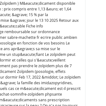
 de Zolpidem ) M&eacute;dicament disponible
: prix compris entre 1,13 &euro; et 1,64
cute; &agrave; 15 % par la
 mise &agrave; jour le 13 10 2025 Retour aux
&eacute;cable Fiche info
age remboursable sur ordonnance
mer sabre-machette fr ecrire public ambien
sologie en fonction de vos besoins Le
e ans apr&egrave;s sa mise sur le
me un stup&eacute;fiant Le zolpidem peut
rmir et celles qui s'&eacute;veillent
ement pas prendre le zolpidem plus de 7
dicament Zolpidem (posologie, effets
our dormir Feb 17, 2022 &middot; Le zolpidem
agrave; la famille des imidazopyridines,
els cas ce m&eacute;dicament est-il prescrit
17-achat-somnifre-zolpidem phpsante
m&eacute;dicaments sans prescription
gracieuse sur la peau ? On n'a pas toujours