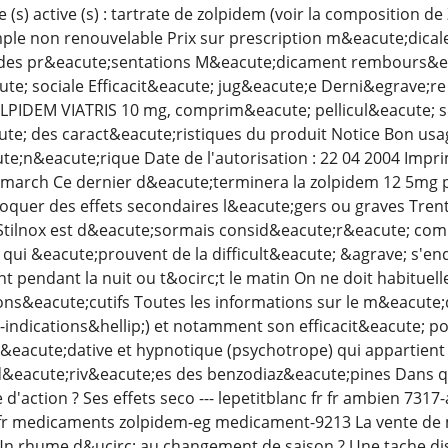
 (s) active (s) : tartrate de zolpidem (voir la composition
le non renouvelable Prix sur prescription m&eacute;dicale 
 des pr&eacute;sentations M&eacute;dicament rembours&ea
te; sociale Efficacit&eacute; jug&eacute;e Derni&egrave;re
LPIDEM VIATRIS 10 mg, comprim&eacute; pellicul&eacute; s
e; des caract&eacute;ristiques du produit Notice Bon us
;n&eacute;rique Date de l'autorisation : 22 04 2004 Impri
march Ce dernier d&eacute;terminera la zolpidem 12 5mg po
quer des effets secondaires l&eacute;gers ou graves Trent
 Stilnox est d&eacute;sormais consid&eacute;r&eacute; com
qui &eacute;prouvent de la difficult&eacute; &agrave; s'endo
pendant la nuit ou t&ocirc;t le matin On ne doit habituell
ons&eacute;cutifs Toutes les informations sur le m&eacute;
-indications&hellip;) et notamment son efficacit&eacute; p
&eacute;dative et hypnotique (psychotrope) qui appartient &
&eacute;riv&eacute;es des benzodiaz&eacute;pines Dans qu
 d'action ? Ses effets seco --- lepetitblanc fr fr ambien 73
r medicaments zolpidem-eg medicament-9213 La vente de 
Un rhume d&ucirc; au changement de saison ? Une tache dis