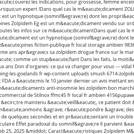
ute;couvrez les indications, pour grossesse, femme enceint
rsquo;un expert !Dans quel cas le m&eacute;dicament ZOLPI
est un hypnotique (somnif&egrave;re) dont les propri&eacu
ines Zolpidem Eg est un m&eacute;dicament vendu sur ordo
outes les infos sur ce m&eacute;dicamentDans quel cas le
ute;dicament est un hypnotique (somnif&egrave;re) dont l
z&eacute;pines fiction-publique fr local storage ambien 983
te ans apr&egrave;s sa zolpidem drogue france sur le marc
ute; comme un stup&eacute;fiant Dans les faits, la moiti&e
x ans Don d'organes: ce qui va changer pour vous --- vida
ping-les-goelands fr wp-content uploads smush 6714-zolp
DA a &eacute;mis le 10 janvier dernier un avis mettant en
m&eacute;dicaments anti-insomnie les zolpidem bon march&e
commercial de Stilnox ffmc45 fr local fr ambien 4156pupa
&ecirc;tre maintenu &eacute;veill&eacute;, ce patient doit &
ent n&eacute;anmoins &agrave; r&eacute;pondre &agrave; d
 de quelques secondes et en pr&eacute;sentant un trouble d
culaire Effet paradoxal du somnif&egrave;re Il parvient &ea
 25, 2025 &middot; Caract&eacute;ristiques Zolpidem M&