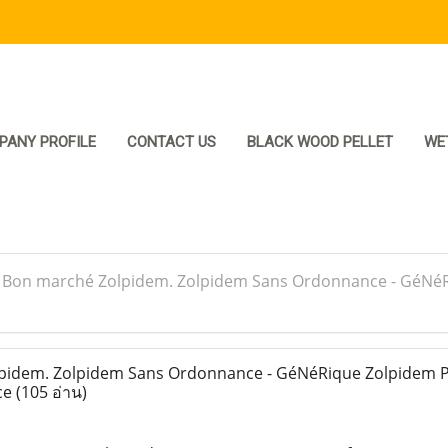
PANY PROFILE
CONTACT US
BLACK WOOD PELLET
WE
>
Bon marché Zolpidem. Zolpidem Sans Ordonnance - GéNéR
idem. Zolpidem Sans Ordonnance - GéNéRique Zolpidem P
ce
(105 อ่าน)