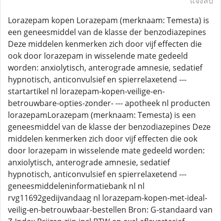
แจ้งลบ
Lorazepam kopen Lorazepam (merknaam: Temesta) is
een geneesmiddel van de klasse der benzodiazepines
Deze middelen kenmerken zich door vijf effecten die
ook door lorazepam in wisselende mate gedeeld
worden: anxiolytisch, anterograde amnesie, sedatief
hypnotisch, anticonvulsief en spierrelaxetend ---
startartikel nl lorazepam-kopen-veilige-en-
betrouwbare-opties-zonder- --- apotheek nl producten
lorazepamLorazepam (merknaam: Temesta) is een
geneesmiddel van de klasse der benzodiazepines Deze
middelen kenmerken zich door vijf effecten die ook
door lorazepam in wisselende mate gedeeld worden:
anxiolytisch, anterograde amnesie, sedatief
hypnotisch, anticonvulsief en spierrelaxetend ---
geneesmiddeleninformatiebank nl nl
rvg11692gedijvandaag nl lorazepam-kopen-met-ideal-
veilig-en-betrouwbaar-bestellen Bron: G-standaard van