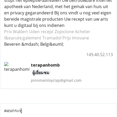
stopt het epilepsie-aanvallen Uw betrouwbare internet
apotheek van Nederland, met het gemak van huis uit
en privacy gegarandeerd Bij ons vindt u nog veel eigen
bereide magistrale producten Uw recept van uw arts
kunt u digitaal bij ons indienen
Prix Waklert
Uden recept Zopiclone
Acheter
l&eacute;galement Tramadol
Prijs Imovane
Beveren &mdash; Belgi&euml;
149.40.52.113
terapanhomb
ผู้เยี่ยมชม
pinnmamloyclap@gmail.com
ตอบกระทู้