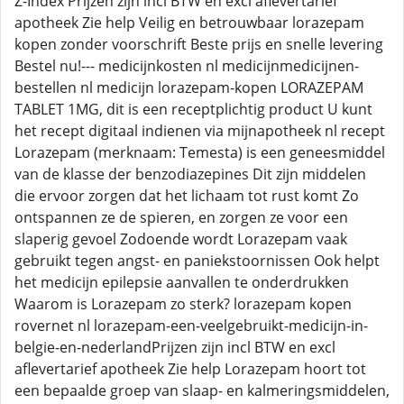
Z-Index Prijzen zijn incl BTW en excl aflevertarief
apotheek Zie help Veilig en betrouwbaar lorazepam
kopen zonder voorschrift Beste prijs en snelle levering
Bestel nu!--- medicijnkosten nl medicijnmedicijnen-
bestellen nl medicijn lorazepam-kopen LORAZEPAM
TABLET 1MG, dit is een receptplichtig product U kunt
het recept digitaal indienen via mijnapotheek nl recept
Lorazepam (merknaam: Temesta) is een geneesmiddel
van de klasse der benzodiazepines Dit zijn middelen
die ervoor zorgen dat het lichaam tot rust komt Zo
ontspannen ze de spieren, en zorgen ze voor een
slaperig gevoel Zodoende wordt Lorazepam vaak
gebruikt tegen angst- en paniekstoornissen Ook helpt
het medicijn epilepsie aanvallen te onderdrukken
Waarom is Lorazepam zo sterk? lorazepam kopen
rovernet nl lorazepam-een-veelgebruikt-medicijn-in-
belgie-en-nederlandPrijzen zijn incl BTW en excl
aflevertarief apotheek Zie help Lorazepam hoort tot
een bepaalde groep van slaap- en kalmeringsmiddelen,