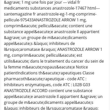
&agrave; 1 mg une fois par jour --- vidal fr
medicaments substances anastrozole-17467 html---
santemagazine fr anastrozole-eg-1-mg-comprime-
pellicule-975433ANASTROZOLE ARROW 1 mg,
comprim&eacute; pellicul&eacute; contient une
substance appel&eacute;e anastrozole Il appartient
&agrave; un groupe de m&eacute;dicaments
appel&eacute;s &laquo; inhibiteurs de
l&rsquo;aromatase &raquo; ANASTROZOLE ARROW 1
mg, comprim&eacute; pellicul&eacute; est
utilis&eacute; dans le traitement du cancer du sein de
la femme m&eacute;nopaus&eacute;e Notice
patientIndications th&eacute;rapeutiques Classe
pharmacoth&eacute;rapeutique - code ATC :
Inhibiteurs enzymatiques, code ATC : L02B G03
ANASTROZOLE ACCORD contient une substance
appel&eacute;e anastrozole Il appartient &agrave; un
groupe de m&eacute;dicaments appel&eacute;s
&laquo; inhibiteurs de l&rsquo;aromatase &raquo;