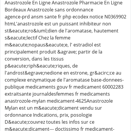
Anastrozole En Ligne Anastrozole Pharmacie En Ligne
Bordeaux Anastrozole sans ordonnance
agence-prd ansm sante fr php ecodex notice N0369902
htmL'anastrozole est un puissant inhibiteur non
st&eacute;ro&iuml;dien de l'aromatase, hautement
s&eacute;lectif Chez la femme
m&eacute;nopaus&eacute;e, l' estradiol est
principalement produit &agrave; partir de la
conversion, dans les tissus
p&eacute;riph&eacute;riques, de
l'androst&egrave;nedione en estrone, gr&acirc;ce au
complexe enzymatique de l'aromatase base-donnees-
publique medicaments gouv fr medicament 60002283
extraitsante journaldesfemmes fr medicaments
anastrozole-mylan medicament-4625Anastrozole
Mylan est un m&eacute;dicament vendu sur
ordonnance Indications, prix, posologie
D&eacute;couvrez toutes les infos sur ce
m&eacute;dicament--- doctissimo fr medicament-