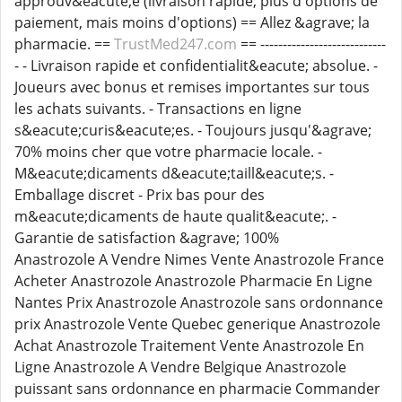
approuv&eacute;e (livraison rapide, plus d'options de
paiement, mais moins d'options) == Allez &agrave; la
pharmacie. ==
TrustMed247.com
== ----------------------------
- - Livraison rapide et confidentialit&eacute; absolue. -
Joueurs avec bonus et remises importantes sur tous
les achats suivants. - Transactions en ligne
s&eacute;curis&eacute;es. - Toujours jusqu'&agrave;
70% moins cher que votre pharmacie locale. -
M&eacute;dicaments d&eacute;taill&eacute;s. -
Emballage discret - Prix bas pour des
m&eacute;dicaments de haute qualit&eacute;. -
Garantie de satisfaction &agrave; 100%
Anastrozole A Vendre Nimes Vente Anastrozole France
Acheter Anastrozole Anastrozole Pharmacie En Ligne
Nantes Prix Anastrozole Anastrozole sans ordonnance
prix Anastrozole Vente Quebec generique Anastrozole
Achat Anastrozole Traitement Vente Anastrozole En
Ligne Anastrozole A Vendre Belgique Anastrozole
puissant sans ordonnance en pharmacie Commander