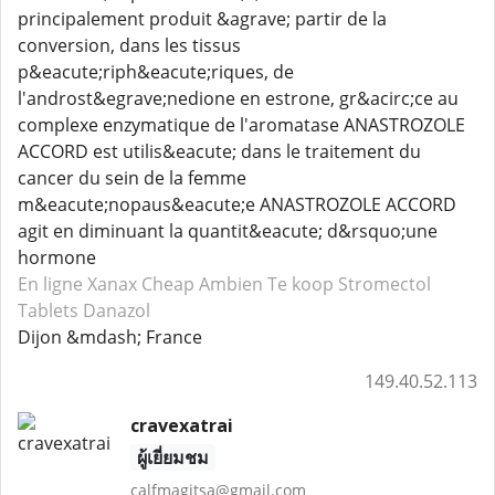
principalement produit &agrave; partir de la
conversion, dans les tissus
p&eacute;riph&eacute;riques, de
l'androst&egrave;nedione en estrone, gr&acirc;ce au
complexe enzymatique de l'aromatase ANASTROZOLE
ACCORD est utilis&eacute; dans le traitement du
cancer du sein de la femme
m&eacute;nopaus&eacute;e ANASTROZOLE ACCORD
agit en diminuant la quantit&eacute; d&rsquo;une
hormone
En ligne Xanax
Cheap Ambien
Te koop Stromectol
Tablets Danazol
Dijon &mdash; France
149.40.52.113
cravexatrai
ผู้เยี่ยมชม
calfmagitsa@gmail.com