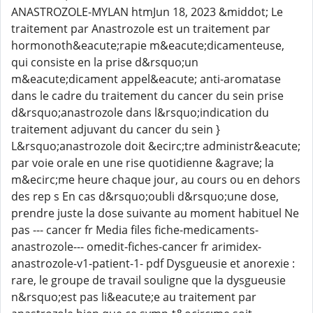
ANASTROZOLE-MYLAN htmJun 18, 2023 &middot; Le
traitement par Anastrozole est un traitement par
hormonoth&eacute;rapie m&eacute;dicamenteuse,
qui consiste en la prise d&rsquo;un
m&eacute;dicament appel&eacute; anti-aromatase
dans le cadre du traitement du cancer du sein prise
d&rsquo;anastrozole dans l&rsquo;indication du
traitement adjuvant du cancer du sein }
L&rsquo;anastrozole doit &ecirc;tre administr&eacute;
par voie orale en une rise quotidienne &agrave; la
m&ecirc;me heure chaque jour, au cours ou en dehors
des rep s En cas d&rsquo;oubli d&rsquo;une dose,
prendre juste la dose suivante au moment habituel Ne
pas --- cancer fr Media files fiche-medicaments-
anastrozole--- omedit-fiches-cancer fr arimidex-
anastrozole-v1-patient-1- pdf Dysgueusie et anorexie :
rare, le groupe de travail souligne que la dysgueusie
n&rsquo;est pas li&eacute;e au traitement par