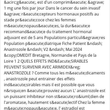
&acirc;g&eacute;, est d'un comprim&eacute; &agrave;
1 mg une fois par jour Dans le cancer du sein invasif
&agrave; r&eacute;cepteurs hormonaux positifs au
stade pr&eacute;coce chez les femmes
m&eacute;nopaus&eacute;es, la dur&eacute;e
recommand&eacute;e du traitement hormonal
adjuvant est de 5 ans Populations particuli&egrave;res
Population p&eacute;diatrique Fiche Patient &ndash;
Anastrozole &ndash; V2 &ndash; Mai 2024
&copy;OMEDIT Bretagne, Normandie et Pays de la
Loire 1 2 QUELS EFFETS IND&Eacute;SIRABLES
PEUVENT SURVENIR AVEC ARIMIDEX&reg;
ANASTROZOLE ? Comme tous les m&eacute;dicaments
, anastrozole peut entrainer des effets
ind&eacute;sirables mais il est possible que vous
n&rsquo;en &eacute;prouviez aucun L' anastrozole est
un puissant inhibiteur non st&eacute;ro&iuml;dien de
l'aromatase, hautement s&eacute;lectif Chez la femme
m&eacute;nopaus&eacute;e, l' estradiol est