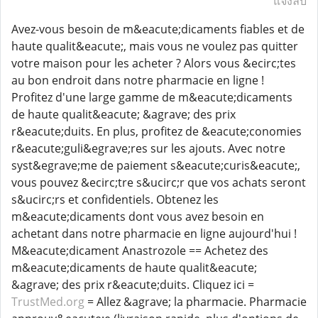
แจ้งลบ
Avez-vous besoin de m&eacute;dicaments fiables et de
haute qualit&eacute;, mais vous ne voulez pas quitter
votre maison pour les acheter ? Alors vous &ecirc;tes
au bon endroit dans notre pharmacie en ligne !
Profitez d'une large gamme de m&eacute;dicaments
de haute qualit&eacute; &agrave; des prix
r&eacute;duits. En plus, profitez de &eacute;conomies
r&eacute;guli&egrave;res sur les ajouts. Avec notre
syst&egrave;me de paiement s&eacute;curis&eacute;,
vous pouvez &ecirc;tre s&ucirc;r que vos achats seront
s&ucirc;rs et confidentiels. Obtenez les
m&eacute;dicaments dont vous avez besoin en
achetant dans notre pharmacie en ligne aujourd'hui !
M&eacute;dicament Anastrozole == Achetez des
m&eacute;dicaments de haute qualit&eacute;
&agrave; des prix r&eacute;duits. Cliquez ici =
TrustMed.org
= Allez &agrave; la pharmacie. Pharmacie