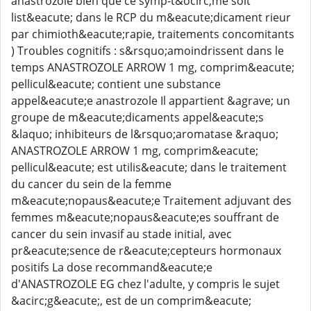
anastrozole bien que ce symp-t&ocirc;me soit
list&eacute; dans le RCP du m&eacute;dicament rieur
par chimioth&eacute;rapie, traitements concomitants
) Troubles cognitifs : s&rsquo;amoindrissent dans le
temps ANASTROZOLE ARROW 1 mg, comprim&eacute;
pellicul&eacute; contient une substance
appel&eacute;e anastrozole Il appartient &agrave; un
groupe de m&eacute;dicaments appel&eacute;s
&laquo; inhibiteurs de l&rsquo;aromatase &raquo;
ANASTROZOLE ARROW 1 mg, comprim&eacute;
pellicul&eacute; est utilis&eacute; dans le traitement
du cancer du sein de la femme
m&eacute;nopaus&eacute;e Traitement adjuvant des
femmes m&eacute;nopaus&eacute;es souffrant de
cancer du sein invasif au stade initial, avec
pr&eacute;sence de r&eacute;cepteurs hormonaux
positifs La dose recommand&eacute;e
d'ANASTROZOLE EG chez l'adulte, y compris le sujet
&acirc;g&eacute;, est de un comprim&eacute;