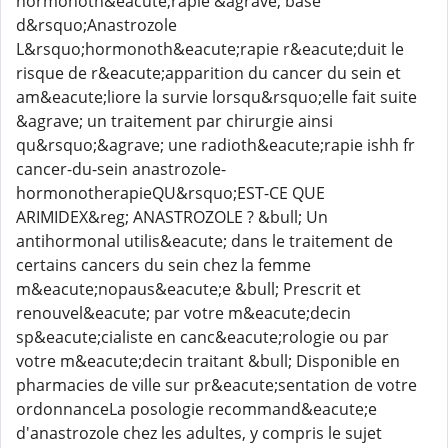
hormonoth&eacute;rapie &agrave; base
d&rsquo;Anastrozole
L&rsquo;hormonoth&eacute;rapie r&eacute;duit le
risque de r&eacute;apparition du cancer du sein et
am&eacute;liore la survie lorsqu&rsquo;elle fait suite
&agrave; un traitement par chirurgie ainsi
qu&rsquo;&agrave; une radioth&eacute;rapie ishh fr
cancer-du-sein anastrozole-
hormonotherapieQU&rsquo;EST-CE QUE
ARIMIDEX&reg; ANASTROZOLE ? &bull; Un
antihormonal utilis&eacute; dans le traitement de
certains cancers du sein chez la femme
m&eacute;nopaus&eacute;e &bull; Prescrit et
renouvel&eacute; par votre m&eacute;decin
sp&eacute;cialiste en canc&eacute;rologie ou par
votre m&eacute;decin traitant &bull; Disponible en
pharmacies de ville sur pr&eacute;sentation de votre
ordonnanceLa posologie recommand&eacute;e
d'anastrozole chez les adultes, y compris le sujet