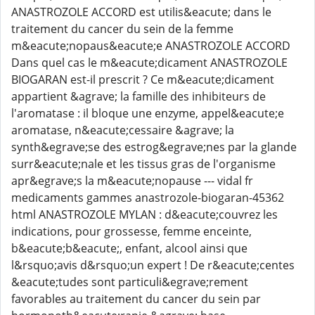
ANASTROZOLE ACCORD est utilis&eacute; dans le
traitement du cancer du sein de la femme
m&eacute;nopaus&eacute;e ANASTROZOLE ACCORD
Dans quel cas le m&eacute;dicament ANASTROZOLE
BIOGARAN est-il prescrit ? Ce m&eacute;dicament
appartient &agrave; la famille des inhibiteurs de
l'aromatase : il bloque une enzyme, appel&eacute;e
aromatase, n&eacute;cessaire &agrave; la
synth&egrave;se des estrog&egrave;nes par la glande
surr&eacute;nale et les tissus gras de l'organisme
apr&egrave;s la m&eacute;nopause --- vidal fr
medicaments gammes anastrozole-biogaran-45362
html ANASTROZOLE MYLAN : d&eacute;couvrez les
indications, pour grossesse, femme enceinte,
b&eacute;b&eacute;, enfant, alcool ainsi que
l&rsquo;avis d&rsquo;un expert ! De r&eacute;centes
&eacute;tudes sont particuli&egrave;rement
favorables au traitement du cancer du sein par