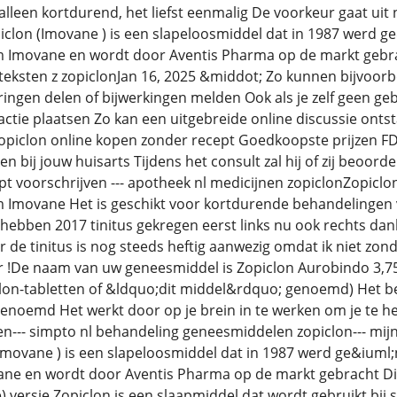
 alleen kortdurend, het liefst eenmalig De voorkeur gaat u
clon (Imovane ) is een slapeloosmiddel dat in 1987 werd 
Imovane en wordt door Aventis Pharma op de markt gebra
eksten z zopiclonJan 16, 2025 &middot; Zo kunnen bijvoorbe
aringen delen of bijwerkingen melden Ook als je zelf geen ge
actie plaatsen Zo kan een uitgebreide online discussie onts
opiclon online kopen zonder recept Goedkoopste prijzen F
n bij jouw huisarts Tijdens het consult zal hij of zij beoorde
pt voorschrijven --- apotheek nl medicijnen zopiclonZopiclo
Imovane Het is geschikt voor kortdurende behandelingen v
 hebben 2017 tinitus gekregen eerst links nu ook rechts dan
 de tinitus is nog steeds heftig aanwezig omdat ik niet zond
 !De naam van uw geneesmiddel is Zopiclon Aurobindo 3,75 
iclon-tabletten of &ldquo;dit middel&rdquo; genoemd) Het 
noemd Het werkt door op je brein in te werken om je te h
en--- simpto nl behandeling geneesmiddelen zopiclon--- mij
 Imovane ) is een slapeloosmiddel dat in 1987 werd ge&ium
e en wordt door Aventis Pharma op de markt gebracht Di
) versie Zopiclon is een slaapmiddel dat wordt gebruikt bij