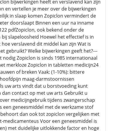
lon bijwerkingen heeft en verslavend kan zijn
 en vertellen je meer over de bijwerkingen
ilijk in slaap komen Zopiclon vermindert de
n beter doorslaapt Binnen een uur na inname
21122 pdfZopiclon, ook bekend onder de
j slapeloosheid Hoewel het effectief is in
hoe verslavend dit middel kan zijn Wat is
 gebruikt? Welke bijwerkingen geeft het?---
t nodig Zopiclon is sinds 1985 internationaal
et merkloze Zopiclon in tabletten medicijn24
auwen of breken Vaak: (1-10%): bittere
d, hoofdpijn maag-darmstoornissen
Als uw arts vindt dat u borstvoeding kunt
m dan contact op met uw arts Gebruikt u
 over medicijngebruik tijdens zwangerschap
 is een geneesmiddel met de werkzame stof
 behoort dan ook tot zopiclon vergelijken met
iet-medicamenteus Voor een geneesmiddel is
ken) met duidelijke uitlokkende factor en hoge