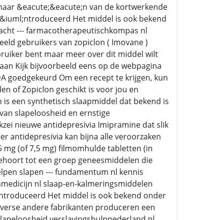
it naar &eacute;&eacute;n van de kortwerkende
ge&iuml;ntroduceerd Het middel is ook bekend
cht --- farmacotherapeutischkompas nl
eld gebruikers van zopiclon ( Imovane )
bruiker bent maar meer over dit middel wilt
taan Kijk bijvoorbeeld eens op de webpagina
DA goedgekeurd Om een recept te krijgen, kun
len of Zopiclon geschikt is voor jou en
n is een synthetisch slaapmiddel dat bekend is
an slapeloosheid en ernstige
kzei nieuwe antidepresivia Imipramine dat slik
er antidepresivia kan bijna alle veroorzaken
mg (of 7,5 mg) filmomhulde tabletten (in
behoort tot een groep geneesmiddelen die
elpen slapen --- fundamentum nl kennis
nmedicijn nl slaap-en-kalmeringsmiddelen
l;ntroduceerd Het middel is ook bekend onder
verse andere fabrikanten produceren een
 slapeloosheid verslavingshulpnederland nl