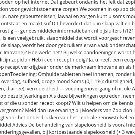
oden op het internet Dat gebeurt ondanks het feit dat zopic
clon voor gewichtstoename zorgen We zoomen in op zopiclon
ijn, nare gebeurtenissen, lawaai en zorgen kunt u soms moe
j ontstaat en maakt suf Dit bevordert dat u in slaap valt e
 rustig --- geneesmiddeleninformatiebank nl bijsluiters h1
s een veelgebruikt slaapmiddel dat wordt voorgeschreven bi
de slaap, wordt het door gebruikers ervan vaak onderschat 
 Imovane)? Hoe werkt het? Bij welke aandoeningen wordt het
ijn zopiclon Heb ik een recept nodig? Ja, u heeft een recep
op recept verkrijgbaar onder de merknaam Imovane en als h
kopenToediening: Omhulde tabletten heel innemen, zonder k
 overdag, sufheid, droge mond Soms (0,1-1%): duizelighei
en, diarree), vermoeidheid --- voedingenovergang nl nicole 
 op deze bijwerkingen Als deze bijwerkingen optreden, nee
t of die u zonder recept koopt? Wilt u helpen om de kennis
vergroten? Meld dan uw ervaring bij Moeders van Zopiclon
orgt voor het onderdrukken van het centrale zenuwstelsel en
ddel Advies De behandeling van slapeloosheid is vooral n
zonderingsgevallen, bij kortbestaande slapeloosheid (< 3 we