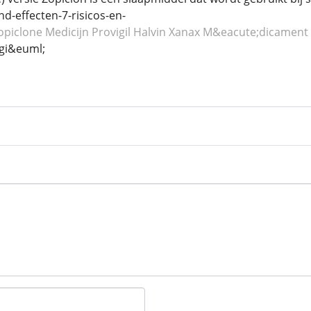
nd-effecten-7-risicos-en-
opiclone
Medicijn Provigil
Halvin Xanax
M&eacute;dicament 
gi&euml;