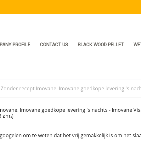
PANY PROFILE
CONTACT US
BLACK WOOD PELLET
WE
>
Zonder recept Imovane. Imovane goedkope levering 's nacht
ovane. Imovane goedkope levering 's nachts - Imovane Visa
8 อ่าน)
te googelen om te weten dat het vrij gemakkelijk is om het s