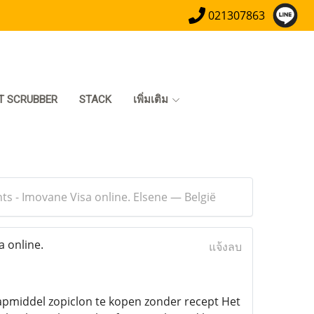
021307863
T SCRUBBER
STACK
เพิ่มเติม
s - Imovane Visa online. Elsene — België
 online.
แจ้งลบ
laapmiddel zopiclon te kopen zonder recept Het