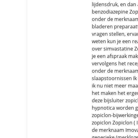
lijdensdruk, en dan
benzodiazepine Zopi
onder de merknaam 
bladeren preparaatt
vragen stellen, erv
weten kun je een re
over simvastatine Z
je een afspraak make
vervolgens het rece
onder de merknaam 
slaapstoornissen Ik
ik nu niet meer maar
het maken het erger
deze bijsluiter zop
hypnotica worden ge
zopiclon-bijwerking
zopiclon Zopiclon (
de merknaam Imovan
generieke (merkloze