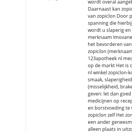
wordt overal aangeb
Daarnaast kan zopi
van zopiclon Door p
spanning die hierbi
wordt u slaperig en
merknaam Imovane, i
het bevorderen van 
zopiclon (merknaam:
123apotheek nl medic
op de markt Het is 
nl winkel zopiclon-
smaak, slaperigheid
(misselijkheid, brak
geven: let dan goed
medicijnen op recep
en borstvoeding te 
zopiclon zelf Het z
een ander geneesmi
alleen plaats in uit