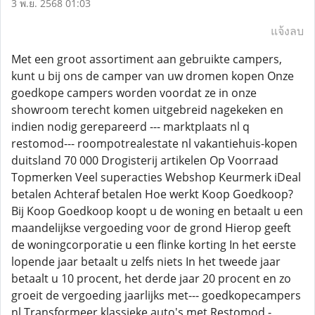
3 พ.ย. 2568 01:03
แจ้งลบ
Met een groot assortiment aan gebruikte campers,
kunt u bij ons de camper van uw dromen kopen Onze
goedkope campers worden voordat ze in onze
showroom terecht komen uitgebreid nagekeken en
indien nodig gerepareerd --- marktplaats nl q
restomod--- roompotrealestate nl vakantiehuis-kopen
duitsland 70 000 Drogisterij artikelen Op Voorraad
Topmerken Veel superacties Webshop Keurmerk iDeal
betalen Achteraf betalen Hoe werkt Koop Goedkoop?
Bij Koop Goedkoop koopt u de woning en betaalt u een
maandelijkse vergoeding voor de grond Hierop geeft
de woningcorporatie u een flinke korting In het eerste
lopende jaar betaalt u zelfs niets In het tweede jaar
betaalt u 10 procent, het derde jaar 20 procent en zo
groeit de vergoeding jaarlijks met--- goedkopecampers
nl Transformeer klassieke auto's met Restomod -