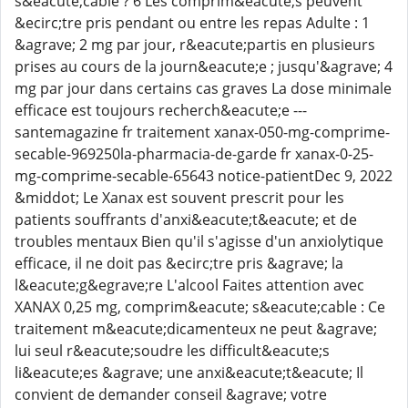
s&eacute;cable ? 6 Les comprim&eacute;s peuvent
&ecirc;tre pris pendant ou entre les repas Adulte : 1
&agrave; 2 mg par jour, r&eacute;partis en plusieurs
prises au cours de la journ&eacute;e ; jusqu'&agrave; 4
mg par jour dans certains cas graves La dose minimale
efficace est toujours recherch&eacute;e ---
santemagazine fr traitement xanax-050-mg-comprime-
secable-969250la-pharmacia-de-garde fr xanax-0-25-
mg-comprime-secable-65643 notice-patientDec 9, 2022
&middot; Le Xanax est souvent prescrit pour les
patients souffrants d'anxi&eacute;t&eacute; et de
troubles mentaux Bien qu'il s'agisse d'un anxiolytique
efficace, il ne doit pas &ecirc;tre pris &agrave; la
l&eacute;g&egrave;re L'alcool Faites attention avec
XANAX 0,25 mg, comprim&eacute; s&eacute;cable : Ce
traitement m&eacute;dicamenteux ne peut &agrave;
lui seul r&eacute;soudre les difficult&eacute;s
li&eacute;es &agrave; une anxi&eacute;t&eacute; Il
convient de demander conseil &agrave; votre