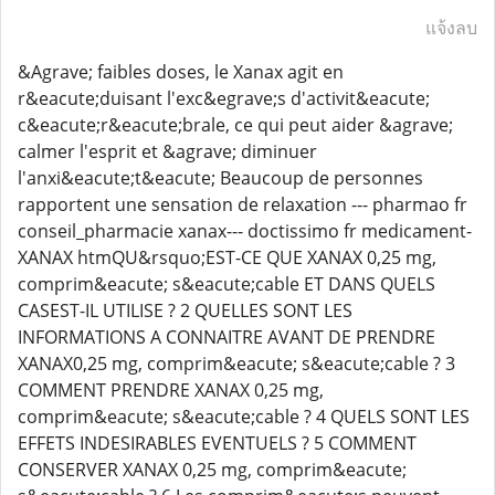
แจ้งลบ
&Agrave; faibles doses, le Xanax agit en
r&eacute;duisant l'exc&egrave;s d'activit&eacute;
c&eacute;r&eacute;brale, ce qui peut aider &agrave;
calmer l'esprit et &agrave; diminuer
l'anxi&eacute;t&eacute; Beaucoup de personnes
rapportent une sensation de relaxation --- pharmao fr
conseil_pharmacie xanax--- doctissimo fr medicament-
XANAX htmQU&rsquo;EST-CE QUE XANAX 0,25 mg,
comprim&eacute; s&eacute;cable ET DANS QUELS
CASEST-IL UTILISE ? 2 QUELLES SONT LES
INFORMATIONS A CONNAITRE AVANT DE PRENDRE
XANAX0,25 mg, comprim&eacute; s&eacute;cable ? 3
COMMENT PRENDRE XANAX 0,25 mg,
comprim&eacute; s&eacute;cable ? 4 QUELS SONT LES
EFFETS INDESIRABLES EVENTUELS ? 5 COMMENT
CONSERVER XANAX 0,25 mg, comprim&eacute;