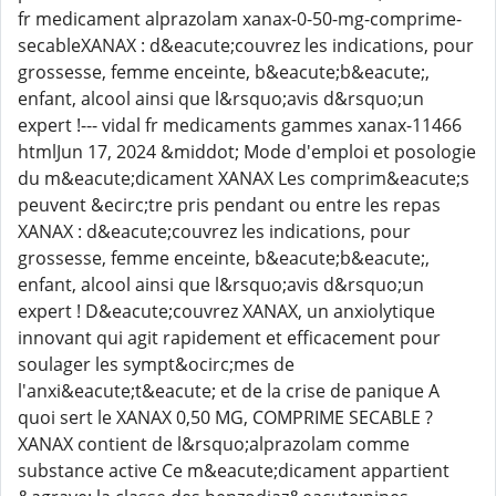
fr medicament alprazolam xanax-0-50-mg-comprime-
secableXANAX : d&eacute;couvrez les indications, pour
grossesse, femme enceinte, b&eacute;b&eacute;,
enfant, alcool ainsi que l&rsquo;avis d&rsquo;un
expert !--- vidal fr medicaments gammes xanax-11466
htmlJun 17, 2024 &middot; Mode d'emploi et posologie
du m&eacute;dicament XANAX Les comprim&eacute;s
peuvent &ecirc;tre pris pendant ou entre les repas
XANAX : d&eacute;couvrez les indications, pour
grossesse, femme enceinte, b&eacute;b&eacute;,
enfant, alcool ainsi que l&rsquo;avis d&rsquo;un
expert ! D&eacute;couvrez XANAX, un anxiolytique
innovant qui agit rapidement et efficacement pour
soulager les sympt&ocirc;mes de
l'anxi&eacute;t&eacute; et de la crise de panique A
quoi sert le XANAX 0,50 MG, COMPRIME SECABLE ?
XANAX contient de l&rsquo;alprazolam comme
substance active Ce m&eacute;dicament appartient