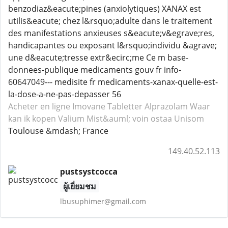
benzodiaz&eacute;pines (anxiolytiques) XANAX est
utilis&eacute; chez l&rsquo;adulte dans le traitement
des manifestations anxieuses s&eacute;v&egrave;res,
handicapantes ou exposant l&rsquo;individu &agrave;
une d&eacute;tresse extr&ecirc;me Ce m base-
donnees-publique medicaments gouv fr info-
60647049--- medisite fr medicaments-xanax-quelle-est-
la-dose-a-ne-pas-depasser 56
Acheter en ligne Imovane
Tabletter Alprazolam
Waar
kan ik kopen Valium
Mist&auml; voin ostaa Unisom
Toulouse &mdash; France
149.40.52.113
pustsystcocca
ผู้เยี่ยมชม
lbusuphimer@gmail.com