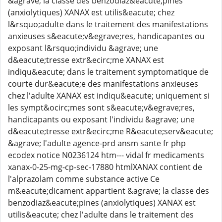
&agrave; la classe des benzodiaz&eacute;pines
(anxiolytiques) XANAX est utilis&eacute; chez
l&rsquo;adulte dans le traitement des manifestations
anxieuses s&eacute;v&egrave;res, handicapantes ou
exposant l&rsquo;individu &agrave; une
d&eacute;tresse extr&ecirc;me XANAX est
indiqu&eacute; dans le traitement symptomatique de
courte dur&eacute;e des manifestations anxieuses
chez l'adulte XANAX est indiqu&eacute; uniquement si
les sympt&ocirc;mes sont s&eacute;v&egrave;res,
handicapants ou exposant l'individu &agrave; une
d&eacute;tresse extr&ecirc;me R&eacute;serv&eacute;
&agrave; l'adulte agence-prd ansm sante fr php
ecodex notice N0236124 htm--- vidal fr medicaments
xanax-0-25-mg-cp-sec-17880 htmlXANAX contient de
l'alprazolam comme substance active Ce
m&eacute;dicament appartient &agrave; la classe des
benzodiaz&eacute;pines (anxiolytiques) XANAX est
utilis&eacute; chez l'adulte dans le traitement des