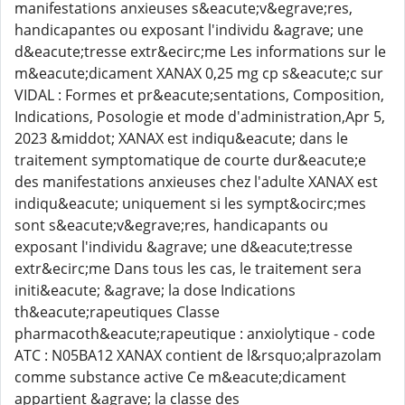
manifestations anxieuses s&eacute;v&egrave;res,
handicapantes ou exposant l'individu &agrave; une
d&eacute;tresse extr&ecirc;me Les informations sur le
m&eacute;dicament XANAX 0,25 mg cp s&eacute;c sur
VIDAL : Formes et pr&eacute;sentations, Composition,
Indications, Posologie et mode d'administration,Apr 5,
2023 &middot; XANAX est indiqu&eacute; dans le
traitement symptomatique de courte dur&eacute;e
des manifestations anxieuses chez l'adulte XANAX est
indiqu&eacute; uniquement si les sympt&ocirc;mes
sont s&eacute;v&egrave;res, handicapants ou
exposant l'individu &agrave; une d&eacute;tresse
extr&ecirc;me Dans tous les cas, le traitement sera
initi&eacute; &agrave; la dose Indications
th&eacute;rapeutiques Classe
pharmacoth&eacute;rapeutique : anxiolytique - code
ATC : N05BA12 XANAX contient de l&rsquo;alprazolam
comme substance active Ce m&eacute;dicament
appartient &agrave; la classe des