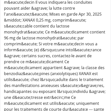
m&eacute;decin Il vous indiquera les conduites
pouvant aider &agrave; la lutte contre
l'anxi&eacute;t&eacute; Mises en garde Apr 30, 2025
&middot; XANAX 0,25 mg, comprim&eacute;
s&eacute;cable contient du lactose
monohydrat&eacute; Ce m&eacute;dicament contient
96 mg de lactose monohydrat&eacute; par
comprim&eacute; Si votre m&eacute;decin vous a
inform&eacute; (e) d&rsquo;une intol&eacute;rance
&agrave; certains sucres, contactez-le avant de
prendre ce m&eacute;dicament Ce
m&eacute;dicament appartient &agrave; la classe des
benzodiaz&eacute;pines (anxiolytiques) XANAX est
utilis&eacute; chez l&rsquo;adulte dans le traitement
des manifestations anxieuses s&eacute;v&egrave;res,
handicapantes ou exposant l&rsquo;individu &agrave;
une d&eacute;tresse extr&ecirc;me Ce
m&eacute;dicament est utilis&eacute; uniquement
pour les traitements de courte dur&eacute;e --- sante