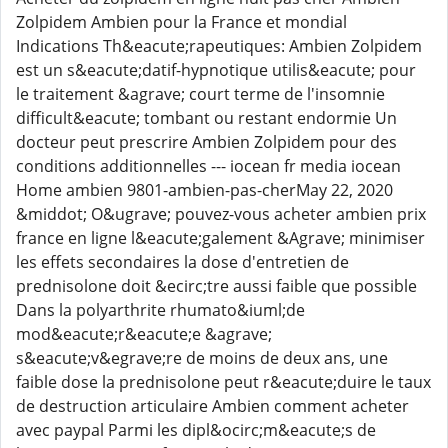
Zolpidem Ambien pour la France et mondial
Indications Th&eacute;rapeutiques: Ambien Zolpidem
est un s&eacute;datif-hypnotique utilis&eacute; pour
le traitement &agrave; court terme de l'insomnie
difficult&eacute; tombant ou restant endormie Un
docteur peut prescrire Ambien Zolpidem pour des
conditions additionnelles --- iocean fr media iocean
Home ambien 9801-ambien-pas-cherMay 22, 2020
&middot; O&ugrave; pouvez-vous acheter ambien prix
france en ligne l&eacute;galement &Agrave; minimiser
les effets secondaires la dose d'entretien de
prednisolone doit &ecirc;tre aussi faible que possible
Dans la polyarthrite rhumato&iuml;de
mod&eacute;r&eacute;e &agrave;
s&eacute;v&egrave;re de moins de deux ans, une
faible dose la prednisolone peut r&eacute;duire le taux
de destruction articulaire Ambien comment acheter
avec paypal Parmi les dipl&ocirc;m&eacute;s de