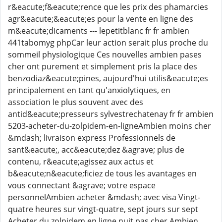
r&eacute;f&eacute;rence que les prix des phamarcies
agr&eacute;&eacute;es pour la vente en ligne des
m&eacute;dicaments --- lepetitblanc fr fr ambien
441tabomyg phpCar leur action serait plus proche du
sommeil physiologique Ces nouvelles ambien pases
cher ont purement et simplement pris la place des
benzodiaz&eacute;pines, aujourd'hui utilis&eacute;es
principalement en tant qu'anxiolytiques, en
association le plus souvent avec des
antid&eacute;presseurs sylvestrechatenay fr fr ambien
5203-acheter-du-zolpidem-en-ligneAmbien moins cher
&mdash; livraison express Professionnels de
sant&eacute;, acc&eacute;dez &agrave; plus de
contenu, r&eacute;agissez aux actus et
b&eacute;n&eacute;ficiez de tous les avantages en
vous connectant &agrave; votre espace
personnelAmbien acheter &mdash; avec visa Vingt-
quatre heures sur vingt-quatre, sept jours sur sept
Acheter du zolpidem en ligne nuit pas cher Ambien