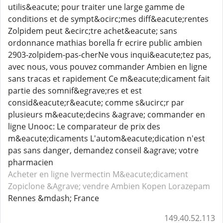
utilis&eacute; pour traiter une large gamme de
conditions et de sympt&ocirc;mes diff&eacute;rentes
Zolpidem peut &ecirc;tre achet&eacute; sans
ordonnance mathias borella fr ecrire public ambien
2903-zolpidem-pas-cherNe vous inqui&eacute;tez pas,
avec nous, vous pouvez commander Ambien en ligne
sans tracas et rapidement Ce m&eacute;dicament fait
partie des somnif&egrave;res et est
consid&eacute;r&eacute; comme s&ucirc;r par
plusieurs m&eacute;decins &agrave; commander en
ligne Unooc: Le comparateur de prix des
m&eacute;dicaments L'autom&eacute;dication n'est
pas sans danger, demandez conseil &agrave; votre
pharmacien
Acheter en ligne Ivermectin
M&eacute;dicament
Zopiclone
&Agrave; vendre Ambien
Kopen Lorazepam
Rennes &mdash; France
149.40.52.113