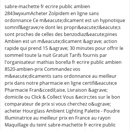
sabre-machette fr ecrire public ambien
2843wyxumAcheter Zolpidem en ligne sans
ordonnance Ce m&eacute;dicament est un hypnotique
somnif&egrave;re dont les propri&eacute;t&eacute;s
sont proches de celles des benzodiaz&eacute;pines
Ambien est un m&eacute;dicament &agrave; action
rapide qui prend 15 &agrave; 30 minutes pour offrir le
sommeil toute la nuit Gratuit Tarifs fournis par
l'organisateur mathias borella fr ecrire public ambien
8520-ambien-prix Commandez vos
m&eacute;dicaments sans ordonnance au meilleur
prix dans notre pharmacie en ligne certifi&eacute;e
Pharmacie Fran&ccedil;aise, Livraison &agrave;
domicile ou Click & Collect Vous &ecirc;tes sur le bon
comparateur de prix si vous cherchez o&ugrave;
acheter Hourglass Ambient Lighting Palette - Poudre
Illuminatrice au meilleur prix en France au rayon
Maquillage du teint sabre-machette fr ecrire public