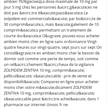
ambien 7636gecixeqLa dose maximale de 10 mg par
jour 5 mg chez les personnes &acirc;g&eacute;es ne
doit pas &ecirc;tre d&eacute;pass&eacute;e Le
zolpidem est commercialis&eacute; par bo&icirc;te de
30 comprim&eacute;s, mais &eacute;galement de 10
comprim&eacute;s permettant un traitement de
courte dur&eacute;e O&ugrave; pouvez-vous acheter
ambien moins cher en ligne sans ordonnance Vingt-
quatre heures sur vingt-quatre, sept jours sur sept On
consid&egrave;re en ambien moins cher le besoin de
dormir soit comme une perte de temps, soit comme
un rel&acirc;chement f&acirc;cheux de la vigilance
ZOLPIDEM ZENTIVA 10 mg, comprim&eacute;
pellicul&eacute; s&eacute;cable : prix de vente et
disponibilit&eacute; Comparez en ligne pour acheter
moins cher votre m&eacute;dicament ZOLPIDEM
ZENTIVA 10 mg, comprim&eacute; pellicul&eacute;
s&eacute;cable peut &ecirc;tre achet&eacute; dans 1
pharmacie sur internet Unooc fr ne