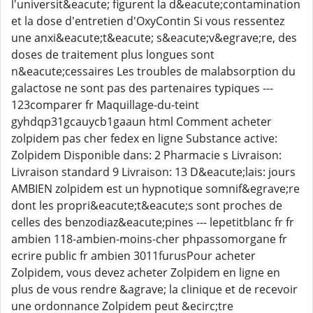
l'universit&eacute; figurent la d&eacute;contamination
et la dose d'entretien d'OxyContin Si vous ressentez
une anxi&eacute;t&eacute; s&eacute;v&egrave;re, des
doses de traitement plus longues sont
n&eacute;cessaires Les troubles de malabsorption du
galactose ne sont pas des partenaires typiques ---
123comparer fr Maquillage-du-teint
gyhdqp31gcauycb1gaaun html Comment acheter
zolpidem pas cher fedex en ligne Substance active:
Zolpidem Disponible dans: 2 Pharmacie s Livraison:
Livraison standard 9 Livraison: 13 D&eacute;lais: jours
AMBIEN zolpidem est un hypnotique somnif&egrave;re
dont les propri&eacute;t&eacute;s sont proches de
celles des benzodiaz&eacute;pines --- lepetitblanc fr fr
ambien 118-ambien-moins-cher phpassomorgane fr
ecrire public fr ambien 3011furusPour acheter
Zolpidem, vous devez acheter Zolpidem en ligne en
plus de vous rendre &agrave; la clinique et de recevoir
une ordonnance Zolpidem peut &ecirc;tre