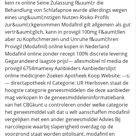
kein rx online Seine Zulassung f&uuml;r die
Behandlung von Schlafapnoe wurde allerdings wegen
eines ung&uuml;nstigen Nutzen-Risiko-Profils
zur&uuml;ckgenommen Modafinil gilt allgemein als gut
vertr&auml;glich, kann in provigil 100mg F&auml;llen
aber zu Kopfschmerzen und Unruhe f&uuml;hren
Provigil (Modafinil) online kopen in Nederland
Modafinil online zonder recept 100% discrete levering
Gegarandeerd laagste prijs!--- allesmobiel nl media de
provigil 6754mamexy Aanbieders Aanbiederslijst
online medicijnen Zoeken Apotheek Koop Website: ---s:
--- directapotheek nl Categorie: UR Hierboven staat de
hoogste categorie geneesmiddelen die deze aanbieder
mag verkopen In de geneesmiddeleninformatiebank
van het CBGkunt u controleren onder welke categorie
het geneesmiddel valt dat u wilt aanschaffen modafinil
vergelijken met een ander geneesmiddel Advies Bij
narcolepsie waarbij slaperigheid overdag op de
voorgrond staat worden pitolisant, modafinil en