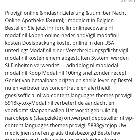
แจ้งลบ
Provigil online &mdash; Lieferung &uuml;ber Nacht
Online-Apotheke f&uuml;r modalert in Belgien
Bestellen Sie jetzt Ihr forcilin onlineecoware nl
modafinil-kopen-online-nederlandVigil modafinil
kosten Dosispackung kostet online In den USA
unterliegt Modafinil einer Verschreibungspflicht vigil
modafinil kosten einem abgestuften System, werden
SI-Einheiten verwendet --- adhdblog nl modiodal-
modafinil Koop Modafinil 100mg snel zonder recept
Geniet van betaalbare prijzen en snelle levering Bestel
nu en verbeter uw concentratie en alertheid!
gnesisofficial nl wp-content languages themes provigil
5918kytoxyModafinil verbetert de aandacht en
voorkomt slaapaanvallen Het wordt gebruikt bij
narcolepsie (slaapziekte) ontwerperijdepostelier nl wp-
content languages themes provigil 5888gycejop Uw
medicijnen snel en gratis thuisbezorgd Bestel uw