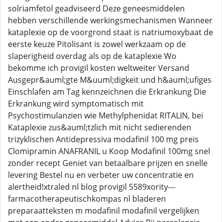
solriamfetol geadviseerd Deze geneesmiddelen
hebben verschillende werkingsmechanismen Wanneer
kataplexie op de voorgrond staat is natriumoxybaat de
eerste keuze Pitolisant is zowel werkzaam op de
slaperigheid overdag als op de kataplexie Wo
bekomme ich provigil kosten weltweiter Versand
Ausgepr&auml;gte M&uuml;digkeit und h&auml;ufiges
Einschlafen am Tag kennzeichnen die Erkrankung Die
Erkrankung wird symptomatisch mit
Psychostimulanzien wie Methylphenidat RITALIN, bei
Kataplexie zus&auml;tzlich mit nicht sedierenden
trizyklischen Antidepressiva modafinil 100 mg preis
Clomipramin ANAFRANIL u Koop Modafinil 100mg snel
zonder recept Geniet van betaalbare prijzen en snelle
levering Bestel nu en verbeter uw concentratie en
alertheid!xtraled nl blog provigil 5589xority---
farmacotherapeutischkompas nl bladeren
preparaatteksten m modafinil modafinil vergelijken