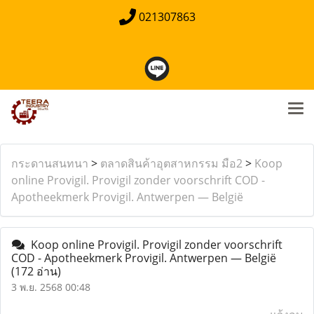
021307863
กระดานสนทนา
>
ตลาดสินค้าอุตสาหกรรม มือ2
>
Koop
online Provigil. Provigil zonder voorschrift COD -
Apotheekmerk Provigil. Antwerpen — België
Koop online Provigil. Provigil zonder voorschrift
COD - Apotheekmerk Provigil. Antwerpen — België
(172 อ่าน)
3 พ.ย. 2568 00:48