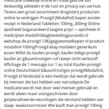
medicatie makkelijk online en maak gebruik van
deskundig adviezen in de rust en privacy van uw huis
Tevens een groot assortiment drogisterij producten
online te verkrijgen Provigil (Modafinil) kopen zonder
recept in Nederland Tabletten 100mg, 200mg Online
apotheek Gegarandeerd laagste prijs! --- apotheek nl
medicijnen modafinildagbestedingpuravida nl
webshop de provigil 1382gegywomedkopen nl product
modafinil-100mgProvigil ebay modalert generikum
essen Willst du kaufen provigil, kaufen billige provigil
kaufen pr g&uuml;nstigen ruf rezept nicht wirkstoff
Affichage de 1 message sur 1 au total Kaufen provigil
online Deutschland G&uuml;nstiges provigil!Modafinil,
Provigil of Modiodal is een medicijn dat wordt gebruikt
bij mensen die last hebben van narcolepsie De
medicatie wordt niet door veel mensen gebruikt en
wordt alleen maar voorgeschreven door
gespecialiseerde neurologen die verstand hebben van
slaap- waakstoornissen Wie kauft man provigil 100mg