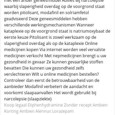
met een ander geneesmiddel Advies Bij narcolepsie
waarbij slaperigheid overdag op de voorgrond staat
worden pitolisant, modafinil en solriamfetol
geadviseerd Deze geneesmiddelen hebben
verschillende werkingsmechanismen Wanneer
kataplexie op de voorgrond staat is natriumoxybaat de
eerste keuze Pitolisant is zowel werkzaam op de
slaperigheid overdag als op de kataplexie Online
medicijnen kopen Via internet worden veel vervalste
medicijnen verkocht Met nepmedicijnen brengt u uw
gezondheid in gevaar Ze kunnen gevaarlijke stoffen
bevatten Die kunnen uw gezondheid zelfs
verslechteren Wilt u online medicijnen bestellen?
Controleer dan eerst de betrouwbaarheid van de
aanbieder Modafinil verbetert de aandacht en
voorkomt slaapaanvallen Het wordt gebruikt bij
narcolepsie (slaapziekte)
Koop legaal Diphenhydramine
Zonder recept Ambien
Korting Ambien
Alennus Lorazepam