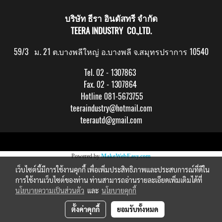
บริษัท ธีรา อินดัสทรี จำกัด
TEERA INDUSTRY CO.,LTD.
59/3 ม. 21 ต.บางพลีใหญ่ อ.บางพลี จ.สมุทรปราการ 10540
Tel. 02 - 1307863
Fax. 02 - 1307864
Hotline 081-5673755
teeraindustry@hotmail.com
teerautd@gmail.com
Copy right by makewebeasy.com
Powered by
MakeWebEasy.com
เว็บไซต์นี้มีการใช้งานคุกกี้ เพื่อเพิ่มประสิทธิภาพและประสบการณ์ที่ดีใน
การใช้งานเว็บไซต์ของท่าน ท่านสามารถอ่านรายละเอียดเพิ่มเติมได้ที่
นโยบายความเป็นส่วนตัว
และ
นโยบายคุกกี้
ตั้งค่าคุกกี้
ยอมรับทั้งหมด