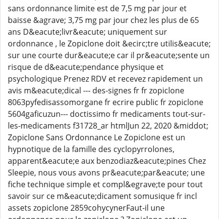
sans ordonnance limite est de 7,5 mg par jour et
baisse &agrave; 3,75 mg par jour chez les plus de 65
ans D&eacute;livr&eacute; uniquement sur
ordonnance , le Zopiclone doit &ecirc;tre utilis&eacute;
sur une courte dur&eacute;e car il pr&eacute;sente un
risque de d&eacute;pendance physique et
psychologique Prenez RDV et recevez rapidement un
avis m&eacute;dical --- des-signes fr fr zopiclone
8063pyfedisassomorgane fr ecrire public fr zopiclone
5604gaficuzun--- doctissimo fr medicaments tout-sur-
les-medicaments f31728_ar htmlJun 22, 2020 &middot;
Zopiclone Sans Ordonnance Le Zopiclone est un
hypnotique de la famille des cyclopyrrolones,
apparent&eacute;e aux benzodiaz&eacute;pines Chez
Sleepie, nous vous avons pr&eacute;par&eacute; une
fiche technique simple et compl&egrave;te pour tout
savoir sur ce m&eacute;dicament somusique fr incl
assets zopiclone 2859cohycynerFaut-il une