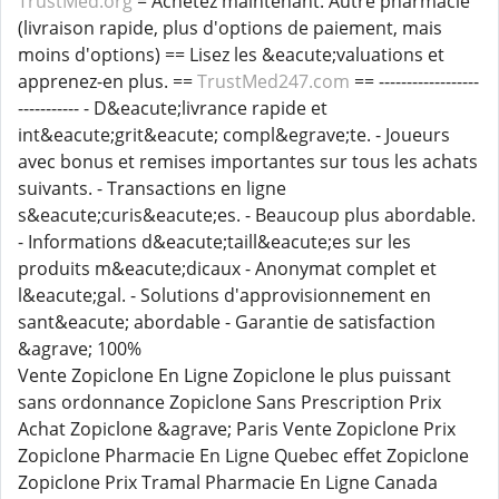
TrustMed.org
= Achetez maintenant. Autre pharmacie
(livraison rapide, plus d'options de paiement, mais
moins d'options) == Lisez les &eacute;valuations et
apprenez-en plus. ==
TrustMed247.com
== ------------------
----------- - D&eacute;livrance rapide et
int&eacute;grit&eacute; compl&egrave;te. - Joueurs
avec bonus et remises importantes sur tous les achats
suivants. - Transactions en ligne
s&eacute;curis&eacute;es. - Beaucoup plus abordable.
- Informations d&eacute;taill&eacute;es sur les
produits m&eacute;dicaux - Anonymat complet et
l&eacute;gal. - Solutions d'approvisionnement en
sant&eacute; abordable - Garantie de satisfaction
&agrave; 100%
Vente Zopiclone En Ligne Zopiclone le plus puissant
sans ordonnance Zopiclone Sans Prescription Prix
Achat Zopiclone &agrave; Paris Vente Zopiclone Prix
Zopiclone Pharmacie En Ligne Quebec effet Zopiclone
Zopiclone Prix Tramal Pharmacie En Ligne Canada