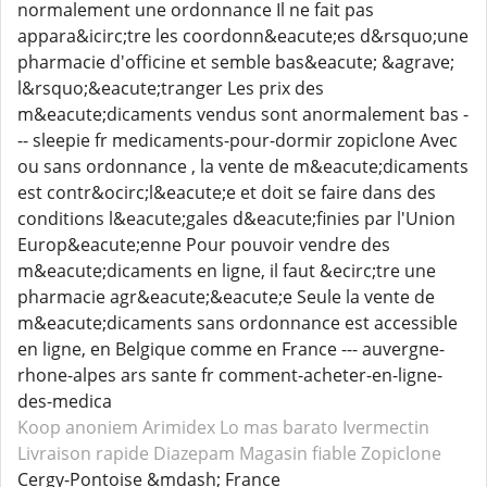
normalement une ordonnance Il ne fait pas
appara&icirc;tre les coordonn&eacute;es d&rsquo;une
pharmacie d'officine et semble bas&eacute; &agrave;
l&rsquo;&eacute;tranger Les prix des
m&eacute;dicaments vendus sont anormalement bas -
-- sleepie fr medicaments-pour-dormir zopiclone Avec
ou sans ordonnance , la vente de m&eacute;dicaments
est contr&ocirc;l&eacute;e et doit se faire dans des
conditions l&eacute;gales d&eacute;finies par l'Union
Europ&eacute;enne Pour pouvoir vendre des
m&eacute;dicaments en ligne, il faut &ecirc;tre une
pharmacie agr&eacute;&eacute;e Seule la vente de
m&eacute;dicaments sans ordonnance est accessible
en ligne, en Belgique comme en France --- auvergne-
rhone-alpes ars sante fr comment-acheter-en-ligne-
des-medica
Koop anoniem Arimidex
Lo mas barato Ivermectin
Livraison rapide Diazepam
Magasin fiable Zopiclone
Cergy-Pontoise &mdash; France