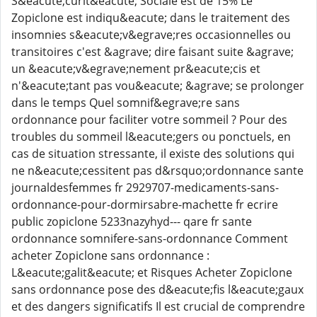
S&eacute;curit&eacute; Sociale est de 15% Le
Zopiclone est indiqu&eacute; dans le traitement des
insomnies s&eacute;v&egrave;res occasionnelles ou
transitoires c'est &agrave; dire faisant suite &agrave;
un &eacute;v&egrave;nement pr&eacute;cis et
n'&eacute;tant pas vou&eacute; &agrave; se prolonger
dans le temps Quel somnif&egrave;re sans
ordonnance pour faciliter votre sommeil ? Pour des
troubles du sommeil l&eacute;gers ou ponctuels, en
cas de situation stressante, il existe des solutions qui
ne n&eacute;cessitent pas d&rsquo;ordonnance sante
journaldesfemmes fr 2929707-medicaments-sans-
ordonnance-pour-dormirsabre-machette fr ecrire
public zopiclone 5233nazyhyd--- qare fr sante
ordonnance somnifere-sans-ordonnance Comment
acheter Zopiclone sans ordonnance :
L&eacute;galit&eacute; et Risques Acheter Zopiclone
sans ordonnance pose des d&eacute;fis l&eacute;gaux
et des dangers significatifs Il est crucial de comprendre