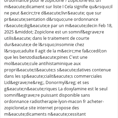
ordonnance pour le zopiclone ? Zopiclone est un
m&eacute;dicament sur liste I Cela signifie qu&rsquo;il
ne peut &ecirc;tre d&eacute;livr&eacute; que sur
pr&eacute;sentation d&rsquo;une ordonnance
r&eacute;dig&eacute;e par un m&eacute;decin Feb 18,
2025 &middot; Zopiclone est un somnif&egrave;re
utilis&eacute; dans le traitement de courte
dur&eacute;e de l&rsquo;insomnie chez
l&rsquo;adulte Il agit de la m&ecirc;me fa&ccedil;on
que les benzodiaz&eacute;pines C'est une
mol&eacute;cule antihistaminique aux
propri&eacute;t&eacute;s s&eacute;datives contenue
dans les sp&eacute;cialit&eacute;s commerciales
Lid&egrave;ne&reg;, Donormyl&reg; et ses
g&eacute;n&eacute;riques La doxylamine est le seul
somnif&egrave;re puissant disponible sans
ordonnance radiotherapie-lyon-macon fr acheter-
zopicloneLe site internet propose des
m&eacute;dicaments n&eacute;cessitant