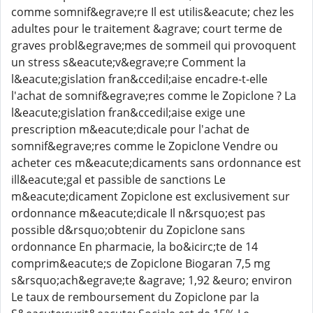
comme somnif&egrave;re Il est utilis&eacute; chez les
adultes pour le traitement &agrave; court terme de
graves probl&egrave;mes de sommeil qui provoquent
un stress s&eacute;v&egrave;re Comment la
l&eacute;gislation fran&ccedil;aise encadre-t-elle
l'achat de somnif&egrave;res comme le Zopiclone ? La
l&eacute;gislation fran&ccedil;aise exige une
prescription m&eacute;dicale pour l'achat de
somnif&egrave;res comme le Zopiclone Vendre ou
acheter ces m&eacute;dicaments sans ordonnance est
ill&eacute;gal et passible de sanctions Le
m&eacute;dicament Zopiclone est exclusivement sur
ordonnance m&eacute;dicale Il n&rsquo;est pas
possible d&rsquo;obtenir du Zopiclone sans
ordonnance En pharmacie, la bo&icirc;te de 14
comprim&eacute;s de Zopiclone Biogaran 7,5 mg
s&rsquo;ach&egrave;te &agrave; 1,92 &euro; environ
Le taux de remboursement du Zopiclone par la