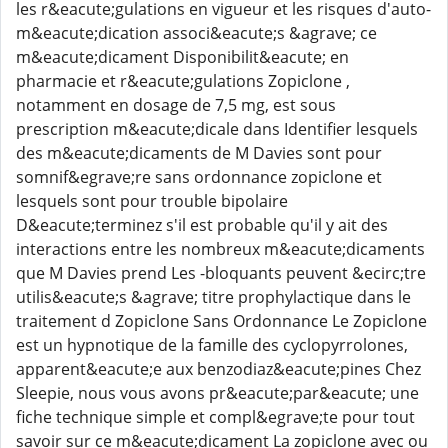
les r&eacute;gulations en vigueur et les risques d'auto-
m&eacute;dication associ&eacute;s &agrave; ce
m&eacute;dicament Disponibilit&eacute; en
pharmacie et r&eacute;gulations Zopiclone ,
notamment en dosage de 7,5 mg, est sous
prescription m&eacute;dicale dans Identifier lesquels
des m&eacute;dicaments de M Davies sont pour
somnif&egrave;re sans ordonnance zopiclone et
lesquels sont pour trouble bipolaire
D&eacute;terminez s'il est probable qu'il y ait des
interactions entre les nombreux m&eacute;dicaments
que M Davies prend Les -bloquants peuvent &ecirc;tre
utilis&eacute;s &agrave; titre prophylactique dans le
traitement d Zopiclone Sans Ordonnance Le Zopiclone
est un hypnotique de la famille des cyclopyrrolones,
apparent&eacute;e aux benzodiaz&eacute;pines Chez
Sleepie, nous vous avons pr&eacute;par&eacute; une
fiche technique simple et compl&egrave;te pour tout
savoir sur ce m&eacute;dicament La zopiclone avec ou