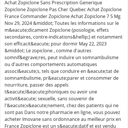
Achat Zopiclone Sans Prescription Generique
Zopiclone Zopiclone Pas Cher Quebec Achat Zopiclone
France Commander Zopiclone Achat Zopiclone 7 5 Mg
Nov 29, 2024 &middot; Toutes les informations sur le
m&eacute;dicament Zopiclone (posologie, effets
secondaires, contre-indications&hellip;) et notamment
son efficacit&eacute; pour dormir May 22, 2023
&middot; Le zopiclone , comme d'autres
somnif&egrave;res, peut induire un somnambulisme
ou d'autres comportements automatiques
associ&eacute;s, tels que conduire en &eacute;tat de
somnambulisme, pr&eacute;parer et consommer de
nourriture, passer des appels
t&eacute;l&eacute;phoniques ou avoir une
activit&eacute; sexuelle, sans souvenir de
l'&eacute;v&eacute;nement, chez des patients qui ne
sont pas Dans notre pharmacie en ligne, vous pouvez
acheter Imovane sans ordonnance au meilleur prix en
France Zopiclone est un s&eacute;datif et est vendu