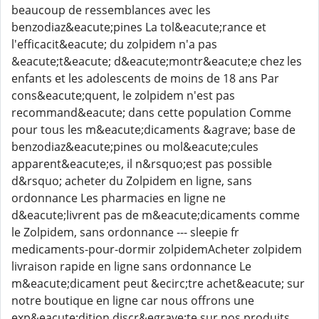
beaucoup de ressemblances avec les
benzodiaz&eacute;pines La tol&eacute;rance et
l'efficacit&eacute; du zolpidem n'a pas
&eacute;t&eacute; d&eacute;montr&eacute;e chez les
enfants et les adolescents de moins de 18 ans Par
cons&eacute;quent, le zolpidem n'est pas
recommand&eacute; dans cette population Comme
pour tous les m&eacute;dicaments &agrave; base de
benzodiaz&eacute;pines ou mol&eacute;cules
apparent&eacute;es, il n&rsquo;est pas possible
d&rsquo; acheter du Zolpidem en ligne, sans
ordonnance Les pharmacies en ligne ne
d&eacute;livrent pas de m&eacute;dicaments comme
le Zolpidem, sans ordonnance --- sleepie fr
medicaments-pour-dormir zolpidemAcheter zolpidem
livraison rapide en ligne sans ordonnance Le
m&eacute;dicament peut &ecirc;tre achet&eacute; sur
notre boutique en ligne car nous offrons une
exp&eacute;dition discr&egrave;te sur nos produits