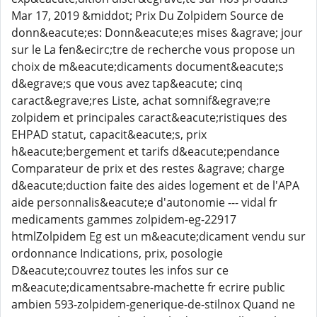
Mar 17, 2019 &middot; Prix Du Zolpidem Source de
donn&eacute;es: Donn&eacute;es mises &agrave; jour
sur le La fen&ecirc;tre de recherche vous propose un
choix de m&eacute;dicaments document&eacute;s
d&egrave;s que vous avez tap&eacute; cinq
caract&egrave;res Liste, achat somnif&egrave;re
zolpidem et principales caract&eacute;ristiques des
EHPAD statut, capacit&eacute;s, prix
h&eacute;bergement et tarifs d&eacute;pendance
Comparateur de prix et des restes &agrave; charge
d&eacute;duction faite des aides logement et de l'APA
aide personnalis&eacute;e d'autonomie --- vidal fr
medicaments gammes zolpidem-eg-22917
htmlZolpidem Eg est un m&eacute;dicament vendu sur
ordonnance Indications, prix, posologie
D&eacute;couvrez toutes les infos sur ce
m&eacute;dicamentsabre-machette fr ecrire public
ambien 593-zolpidem-generique-de-stilnox Quand ne