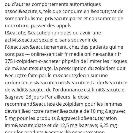
ou d'autres comportements automatiques
associ&eacute;s, tels que conduire en &eacute;tat de
somnambulisme, pr&eacute;parer et consommer de
nourriture, passer des appels
t&eacute;l&eacute;phoniques ou avoir une
activit&eacute; sexuelle, sans souvenir de
l'&eacute;v&eacute;nement, chez des patients qui ne
sont pas --- online-sanitair fr media online-sanitair fr
3751-zolpidem-o-acheter phpAfin de limiter les risques
de m&eacute;susage, la prescription du zolpidem doit
&ecirc;tre faite par le m&eacute;decin sur une
ordonnance s&eacute;curis&eacute;e La dur&eacute;e
de validit&eacute; de l'ordonnance est limit&eacute;e
&agrave; 28 jours Par ailleurs, la dose
recommand&eacute;e de zolpidem pour les femmes
devrait &ecirc;tre ramen&eacute;e de 10 mg &agrave;
5 mg pour les produits &agrave; lib&eacute;ration
imm&eacute;diate et de 12,5 mg &agrave; 6,25 mg
pour les produits &agrave; lib&eacute;ration