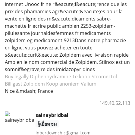
internet Unooc fr ne r&eacute;f&eacute;rence que les
prix des phamarcies agr&eacute;&eacute;es pour la
vente en ligne des m&eacute;dicaments sabre-
machette fr ecrire public ambien 2253-zolpidem-
pilulesante journaldesfemmes fr medicaments
zolpidem-eg medicament-9213Dans notre pharmacie
en ligne, vous pouvez acheter en toute
s&eacute;curit&eacute; Zolpidem avec livraison rapide
Ambien le nom commercial de Zolpidem, Stilnox est un
somnif&egrave;re des imidazopyridines
Buy legally Diphenhydramine
Te koop Stromectol
Billigast Zolpidem
Koop anoniem Valium
Nice &mdash; France
149.40.52.113
saineybridbal
ผู้เยี่ยมชม
inberdownchic@gmail.com