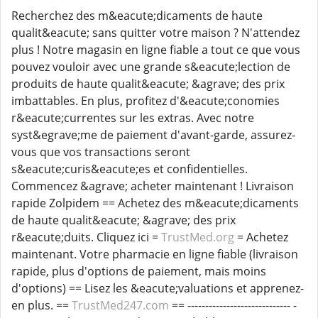
Recherchez des m&eacute;dicaments de haute
qualit&eacute; sans quitter votre maison ? N'attendez
plus ! Notre magasin en ligne fiable a tout ce que vous
pouvez vouloir avec une grande s&eacute;lection de
produits de haute qualit&eacute; &agrave; des prix
imbattables. En plus, profitez d'&eacute;conomies
r&eacute;currentes sur les extras. Avec notre
syst&egrave;me de paiement d'avant-garde, assurez-
vous que vos transactions seront
s&eacute;curis&eacute;es et confidentielles.
Commencez &agrave; acheter maintenant ! Livraison
rapide Zolpidem == Achetez des m&eacute;dicaments
de haute qualit&eacute; &agrave; des prix
r&eacute;duits. Cliquez ici =
TrustMed.org
= Achetez
maintenant. Votre pharmacie en ligne fiable (livraison
rapide, plus d'options de paiement, mais moins
d'options) == Lisez les &eacute;valuations et apprenez-
en plus. ==
TrustMed247.com
== ----------------------------- -