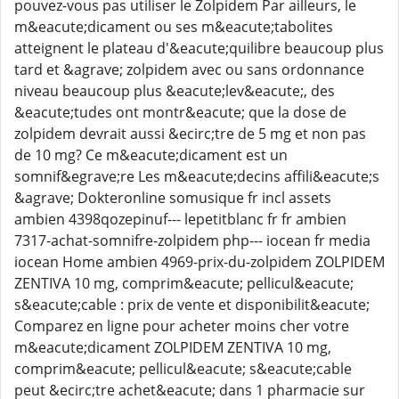
pouvez-vous pas utiliser le Zolpidem Par ailleurs, le
m&eacute;dicament ou ses m&eacute;tabolites
atteignent le plateau d'&eacute;quilibre beaucoup plus
tard et &agrave; zolpidem avec ou sans ordonnance
niveau beaucoup plus &eacute;lev&eacute;, des
&eacute;tudes ont montr&eacute; que la dose de
zolpidem devrait aussi &ecirc;tre de 5 mg et non pas
de 10 mg? Ce m&eacute;dicament est un
somnif&egrave;re Les m&eacute;decins affili&eacute;s
&agrave; Dokteronline somusique fr incl assets
ambien 4398qozepinuf--- lepetitblanc fr fr ambien
7317-achat-somnifre-zolpidem php--- iocean fr media
iocean Home ambien 4969-prix-du-zolpidem ZOLPIDEM
ZENTIVA 10 mg, comprim&eacute; pellicul&eacute;
s&eacute;cable : prix de vente et disponibilit&eacute;
Comparez en ligne pour acheter moins cher votre
m&eacute;dicament ZOLPIDEM ZENTIVA 10 mg,
comprim&eacute; pellicul&eacute; s&eacute;cable
peut &ecirc;tre achet&eacute; dans 1 pharmacie sur