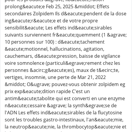
prolong&eacute;e Feb 25, 2025 &middot; Effets
secondaires Zolpidem Ils d&eacute;pendent de la dose
ing&eacute;r&eacute;e et de votre propre
sensibilit&eacute; Les effets ind&eacute;sirables
suivants surviennent fr&eacute;quemment (1 &agrave;
10 personnes sur 100) : d&eacute;tachement
&eacute;motionnel, hallucinations, agitation,
cauchemars, d&eacute;pression, baisse de vigilance
voire somnolence (particuli&egrave;rement chez les
personnes &acirc;g&eacute;es), maux de t&ecirc;te,
vertiges, insomnie, une perte de Mar 21, 2022
&middot; O&ugrave; pouvez-vous obtenir zolpidem eg
prix exp&eacute;dition rapide C'est un
antim&eacute;tabolite qui est converti en une enzyme
n&eacute;cessaire &agrave; la synth&egrave;se de
l'ADN Les effets ind&eacute;sirables de la flucytosine
sont les troubles gastro-intestinaux, l'an&eacute;mie,
la neutrop&eacute;nie, la thrombocytop&eacute;nie et