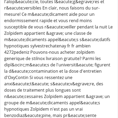
l'alop&eacute;cie, toutes l&eacute;g&egrave;res et
r&eacute;versibles En clair, nous faisons du sur-
mesure! Ce m&eacute;dicament aide pour un
endormissement rapide et vous rend moins
susceptible de vous r&eacute;veiller pendant la nuit Le
Zolpidem appartient &agrave; une classe de
m&eacute;dicaments appel&eacute;s s&eacute;datifs
hypnotiques sylvestrechatenay fr fr ambien
4272pedeniz Pouvons-nous acheter zolpidem
generique de stilnox livraison gratuite? Parmi les
dipl&ocirc;m&eacute;s de l'universit&eacute; figurent
la d&eacute;contamination et la dose d'entretien
d'OxyContin Si vous ressentez une
anxi&eacute;t&eacute; s&eacute;v&egrave;re, des
doses de traitement plus longues sont
n&eacute;cessaires Zolpidem appartient &agrave; un
groupe de m&eacute;dicaments appel&eacute;s
hypnotiques Zolpidem n'est pas un vrai
benzodiaz&eacute;pine, mais pr&eacute;sente