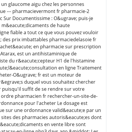
 un glaucome aigu chez les personnes
loue --- pharmacievermont fr pharmacie-2
c Sur Documentissime : O&ugrave; puis-je
es m&eacute;dicaments de haute
igne fiable a tout ce que vous pouvez vouloir
; des prix imbattables pharmaciedelasoie fr
achet&eacute; en pharmacie sur prescription
'Atarax, est un antihistaminique de
te du r&eacute;cepteur H1 de l'histamine
ute;l&eacute;consultation en ligne Traitement
cheter-O&ugrave; fr est un moteur de
 pr&egrave;s duquel vous souhaitez chercher
puisqu'il suffit de se rendre sur votre
ordre pharmacien fr rechercher-un-site-de-
ordonnance pour l'acheter Le dosage est
 que sur une ordonnance valid&eacute;e par un
 sites des pharmacies autoris&eacute;es dont
 m&eacute;dicaments en vente libre sont
-atarax-en-ligne php3 days ago &middot; Les