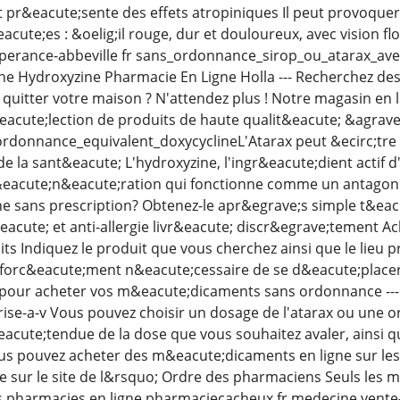
pr&eacute;sente des effets atropiniques Il peut provoquer
cute;es : &oelig;il rouge, dur et douloureux, avec vision f
erance-abbeville fr sans_ordonnance_sirop_ou_atarax_ave
ine Hydroxyzine Pharmacie En Ligne Holla --- Recherchez d
quitter votre maison ? N'attendez plus ! Notre magasin en l
acute;lection de produits de haute qualit&eacute; &agrave
donnance_equivalent_doxycyclineL'Atarax peut &ecirc;tre 
e la sant&eacute; L'hydroxyzine, l'ingr&eacute;dient actif d
eacute;n&eacute;ration qui fonctionne comme un antagonis
e sans prescription? Obtenez-le apr&egrave;s simple t&eac
eacute; et anti-allergie livr&eacute; discr&egrave;tement A
ts Indiquez le produit que vous cherchez ainsi que le lieu
s forc&eacute;ment n&eacute;cessaire de se d&eacute;placer 
 pour acheter vos m&eacute;dicaments sans ordonnance --- 
rise-a-v Vous pouvez choisir un dosage de l'atarax ou une 
eacute;tendue de la dose que vous souhaitez avaler, ainsi
s pouvez acheter des m&eacute;dicaments en ligne sur les
ible sur le site de l&rsquo; Ordre des pharmaciens Seuls les
s pharmacies en ligne pharmaciecacheux fr medecine vente