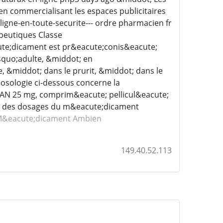
n commercialisant les espaces publicitaires
igne-en-toute-securite--- ordre pharmacien fr
apeutiques Classe
ute;dicament est pr&eacute;conis&eacute;
squo;adulte, &middot; en
 &middot; dans le prurit, &middot; dans le
 posologie ci-dessous concerne la
AN 25 mg, comprim&eacute; pellicul&eacute;
tion des dosages du m&eacute;dicament
&eacute;dicament Ambien
149.40.52.113