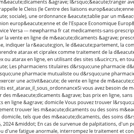
s m&eacute;dicaments &agrave; l&rsquo;&eacute;tranger ave
appelle le Cleiss (le Centre des liaisons europ&eacute;enne
te; sociale), une ordonnance &eacute;tablie par un m&eacut
Union europ&eacute;enne et de l'Espace Economique Europ&e
 vice Versa --- newpharma fr cat medicaments-sans-prescri
r la vente en ligne de m&eacute;dicaments &agrave; prescri
e, indiquer la r&eacute;gion, le d&eacute;partement, la co
t prendre atarax et cipralex comme traitement de la d&eacute
ex ou atarax en ligne, en utilisant des sites s&ucirc;rs, en t
ute; Les pharmaciens titulaires d&rsquo;une pharmacie d&r
squo;une pharmacie mutualiste ou d&rsquo;une pharmacie 
exercer une activit&eacute; de vente en ligne de m&eacute
its est_atarax_il_sous_ordonnanceSi vous avez besoin de 
r des m&eacute;dicaments &agrave; bas prix en ligne, san
 en ligne &agrave; domicile Vous pouvez trouver l&rsquo;
ement trouver les m&eacute;dicaments ou des soins m&eacu
e domicile, tels que des m&eacute;dicaments, des soins d&
, 2024 &middot; En cas de survenue de palpitations, d'un pou
ou d'une fatigue anormale, interrompez le traitement et co