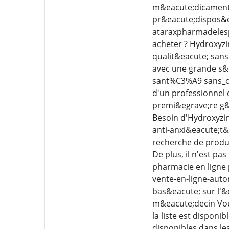
m&eacute;dicament 
pr&eacute;dispos&ea
ataraxpharmadelesp
acheter ? Hydroxyz
qualit&eacute; sans 
avec une grande s&e
sant%C3%A9 sans_or
d'un professionnel d
premi&egrave;re g&
Besoin d'Hydroxyzin
anti-anxi&eacute;t&
recherche de produi
De plus, il n'est pa
pharmacie en ligne
vente-en-ligne-auto
bas&eacute; sur l'&
m&eacute;decin Vou
la liste est dispon
disponibles dans le