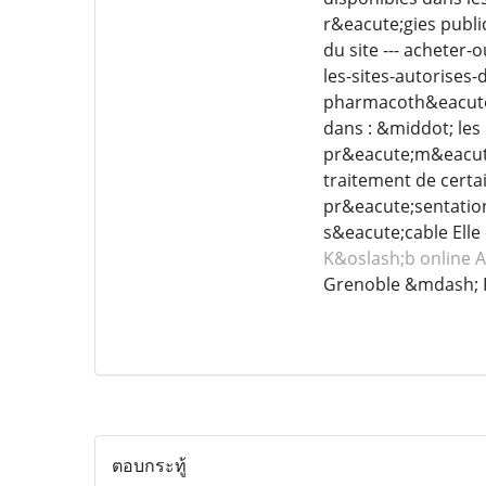
r&eacute;gies publi
du site --- acheter
les-sites-autorises
pharmacoth&eacute;
dans : &middot; les
pr&eacute;m&eacute;
traitement de certai
pr&eacute;sentatio
s&eacute;cable Elle
K&oslash;b online 
Grenoble &mdash; 
ตอบกระทู้