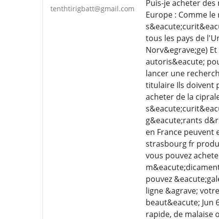
Puis-je acheter de
tenthtirigbatt@gmail.com
Europe : Comme le r
s&eacute;curit&eacu
tous les pays de l'
Norv&egrave;ge) Et
autoris&eacute; pou
lancer une recherch
titulaire Ils doiven
acheter de la cipral
s&eacute;curit&eac
g&eacute;rants d&r
en France peuvent 
strasbourg fr produ
vous pouvez achete
m&eacute;dicaments
pouvez &eacute;gal
ligne &agrave; votr
beaut&eacute; Jun 6
rapide, de malaise 