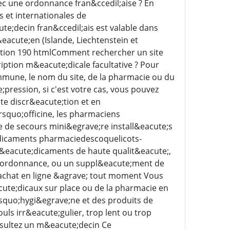
c une ordonnance fran&ccedil;aise ? En
s et internationales de
e;decin fran&ccedil;ais est valable dans
acute;en (Islande, Liechtenstein et
ption 190 htmlComment rechercher un site
ption m&eacute;dicale facultative ? Pour
mmune, le nom du site, de la pharmacie ou du
;pression, si c'est votre cas, vous pouvez
oute discr&eacute;tion et en
squo;officine, les pharmaciens
de secours mini&egrave;re install&eacute;s
;dicaments pharmaciedescoquelicots-
m&eacute;dicaments de haute qualit&eacute;,
s ordonnance, ou un suppl&eacute;ment de
achat en ligne &agrave; tout moment Vous
te;dicaux sur place ou de la pharmacie en
rsquo;hygi&egrave;ne et des produits de
ls irr&eacute;gulier, trop lent ou trop
nsultez un m&eacute;decin Ce