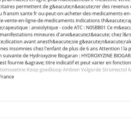
citaires permettent de g&eacute;n&eacute;rer des revenus e
-ou fransm sante fr ou-peut-on-acheter-des-medicaments-en-l
-de-vente-en-ligne-de-medicaments Indications th&eacute;r
rapeutique : anxiolytique - code ATC : N05BB01 Ce m&eac
 manifestations mineures d'anxi&eacute;t&eacute; chez l&r
dication avant anesth&eacute;sie g&eacute;n&eacute;rale,
nes insomnies chez l'enfant de plus de 6 ans Attention ! la
n suivante de Hydroxyzine Biogaran : HYDROXYZINE BIOGAR
 est fournie &agrave; titre indicatif et peut varier en fonc
Atomoxetine
Koop goedkoop Ambien
Volgorde Stromectol
M
France