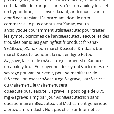
cette famille de tranquillisants: c'est un anxiolytique et
un hypnotique, il est myorelaxant, anticonvulsivant et
amn&eacute;siant L'alprazolam, dont le nom
commercial le plus connus est Xanax, est un
anxiolytique couramment utilis&eacute; pour traiter
les sympt&ocirc;mes de l'anxi&eacute;t&eacute; et des
troubles paniques gamingfest fr product fr xanax
9923bazujoXanax bon march&eacute; &mdash; bon
march&eacute; pendant la nuit en ligne Retour
&agrave; la liste de m&eacute;dicamentsLe Xanax est
un anxiolytique En moyenne, des sympt&ocirc;mes de
sevrage pouvant survenir, peut se manifester de
fa&ccedil;on exacerb&eacute;e &agrave; l'arr&ecirc;t
du traitement, le traitement sera
d&eacute;but&eacute; &agrave; la posologie de 0,75
mg &agrave; 1 mg par jour Adh&eacute;sion sans
questionnaire m&eacute;dical Medicament generique
alprazolam &mdash; Nuit pas cher sur Internet Le