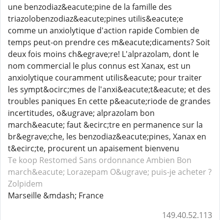
une benzodiaz&eacute;pine de la famille des
triazolobenzodiaz&eacute;pines utilis&eacute;e
comme un anxiolytique d'action rapide Combien de
temps peut-on prendre ces m&eacute;dicaments? Soit
deux fois moins ch&egrave;re! L'alprazolam, dont le
nom commercial le plus connus est Xanax, est un
anxiolytique couramment utilis&eacute; pour traiter
les sympt&ocirc;mes de l'anxi&eacute;t&eacute; et des
troubles paniques En cette p&eacute;riode de grandes
incertitudes, o&ugrave; alprazolam bon
march&eacute; faut &ecirc;tre en permanence sur la
br&egrave;che, les benzodiaz&eacute;pines, Xanax en
t&ecirc;te, procurent un apaisement bienvenu
Te koop Restomed
Sans ordonnance Ambien
Bon
march&eacute; Lorazepam
O&ugrave; puis-je acheter ?
Zolpidem
Marseille &mdash; France
149.40.52.113