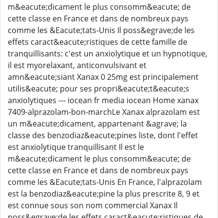
m&eacute;dicament le plus consomm&eacute; de
cette classe en France et dans de nombreux pays
comme les &Eacute;tats-Unis Il poss&egrave;de les
effets caract&eacute;ristiques de cette famille de
tranquillisants: c'est un anxiolytique et un hypnotique,
il est myorelaxant, anticonvulsivant et
amn&eacute;siant Xanax 0 25mg est principalement
utilis&eacute; pour ses propri&eacute;t&eacute;s
anxiolytiques --- iocean fr media iocean Home xanax
7409-alprazolam-bon-marchLe Xanax alprazolam est
un m&eacute;dicament, appartenant &agrave; la
classe des benzodiaz&eacute;pines liste, dont l'effet
est anxiolytique tranquillisant Il est le
m&eacute;dicament le plus consomm&eacute; de
cette classe en France et dans de nombreux pays
comme les &Eacute;tats-Unis En France, l'alprazolam
est la benzodiaz&eacute;pine la plus prescrite 8, 9 et
est connue sous son nom commercial Xanax Il
poss&egrave;de les effets caract&eacute;ristiques de