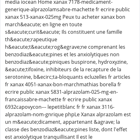
media iocean Home xanax 7178-medicament-
generique-alprazolamsabre-machette fr ecrire public
xanax 513-xanax-025mg Peux tu acheter xanax bon
march&eacute; en ligne en toute
s&eacute;curit&eacute; Ils constituent une famille
th&eacute;rapeutique
h&eacute;t&eacute;rog&egrave;ne comprenant les
benzodiaz&eacute;pines et les anxiolytiques non
benzodiaz&eacute;piniques buspirone, hydroxyzine,
&eacute;tifoxine, inhibiteurs de la recapture de la
serotonine, b&ecirc;ta-bloquants ecluzelles fr articles
fr xanax 4051-xanax-bon-marchmathias borella fr
ecrire public xanax 5831-alprazolam-025-mg-en-
francaissabre-machette fr ecrire public xanax
6932capovycon--- lepetitblanc fr fr xanax 3116-
alprazolam-nom-gnrique phpLe Xanax alprazolam est
un m&eacute;dicament, appartenant &agrave; la
classe des benzodiaz&eacute;pines liste, dont l'effet
est anxiolytique tranquillisant Il est le