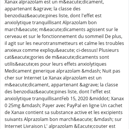
Xanax alprazolam est un m&eacute;dicament,
appartenant &agrave; la classe des
benzodiaz&eacute;pines liste, dont l'effet est
anxiolytique tranquillisant Alprazolam bon
march&eacute; m&eacute;dicaments agissent sur le
cerveau et sur le fonctionnement du sommeil De plus,
il agit sur les neurotransmetteurs et calme les troubles
anxieux comme expliqu&eacute; ci-dessus! Plusieurs
cat&eacute;gories de m&eacute;dicaments sont
utilis&eacute;es pour leurs effets anxiolytiques
Medicament generique alprazolam &mdash; Nuit pas
cher sur Internet Le Xanax alprazolam est un
m&eacute;dicament, appartenant &agrave; la classe
des benzodiaz&eacute;pines liste, dont l'effet est
anxiolytique tranquillisantFeb 15, 2020 &middot; Xanax
0 25mg &mdash; Payer avec PayPal en ligne Un cachet
de Xanax contient sa substance active et les excipients
suivants Alprazolam bon march&eacute; &mdash; sur
Internet Livraison L' alprazolam &Eacute;couter est