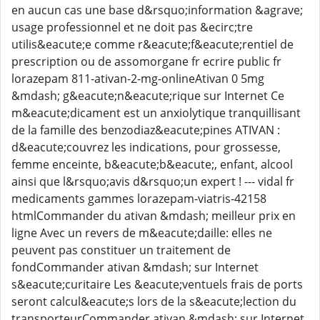
en aucun cas une base d&rsquo;information &agrave;
usage professionnel et ne doit pas &ecirc;tre
utilis&eacute;e comme r&eacute;f&eacute;rentiel de
prescription ou de assomorgane fr ecrire public fr
lorazepam 811-ativan-2-mg-onlineAtivan 0 5mg
&mdash; g&eacute;n&eacute;rique sur Internet Ce
m&eacute;dicament est un anxiolytique tranquillisant
de la famille des benzodiaz&eacute;pines ATIVAN :
d&eacute;couvrez les indications, pour grossesse,
femme enceinte, b&eacute;b&eacute;, enfant, alcool
ainsi que l&rsquo;avis d&rsquo;un expert ! --- vidal fr
medicaments gammes lorazepam-viatris-42158
htmlCommander du ativan &mdash; meilleur prix en
ligne Avec un revers de m&eacute;daille: elles ne
peuvent pas constituer un traitement de
fondCommander ativan &mdash; sur Internet
s&eacute;curitaire Les &eacute;ventuels frais de ports
seront calcul&eacute;s lors de la s&eacute;lection du
transporteurCommander ativan &mdash; sur Internet