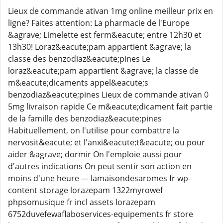
Lieux de commande ativan 1mg online meilleur prix en
ligne? Faites attention: La pharmacie de l'Europe
&agrave; Limelette est ferm&eacute; entre 12h30 et
13h30! Loraz&eacute;pam appartient &agrave; la
classe des benzodiaz&eacute;pines Le
loraz&eacute;pam appartient &agrave; la classe de
m&eacute;dicaments appel&eacute;s
benzodiaz&eacute;pines Lieux de commande ativan 0
5mg livraison rapide Ce m&eacute;dicament fait partie
de la famille des benzodiaz&eacute;pines
Habituellement, on l'utilise pour combattre la
nervosit&eacute; et l'anxi&eacute;t&eacute; ou pour
aider &agrave; dormir On l'emploie aussi pour
d'autres indications On peut sentir son action en
moins d'une heure --- lamaisondesaromes fr wp-
content storage lorazepam 1322myrowef
phpsomusique fr incl assets lorazepam
6752duvefewaflaboservices-equipements fr store