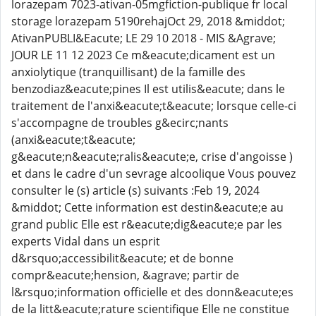
lorazepam 7023-ativan-05mgfiction-publique fr local
storage lorazepam 5190rehajOct 29, 2018 &middot;
AtivanPUBLI&Eacute; LE 29 10 2018 - MIS &Agrave;
JOUR LE 11 12 2023 Ce m&eacute;dicament est un
anxiolytique (tranquillisant) de la famille des
benzodiaz&eacute;pines Il est utilis&eacute; dans le
traitement de l'anxi&eacute;t&eacute; lorsque celle-ci
s'accompagne de troubles g&ecirc;nants
(anxi&eacute;t&eacute;
g&eacute;n&eacute;ralis&eacute;e, crise d'angoisse )
et dans le cadre d'un sevrage alcoolique Vous pouvez
consulter le (s) article (s) suivants :Feb 19, 2024
&middot; Cette information est destin&eacute;e au
grand public Elle est r&eacute;dig&eacute;e par les
experts Vidal dans un esprit
d&rsquo;accessibilit&eacute; et de bonne
compr&eacute;hension, &agrave; partir de
l&rsquo;information officielle et des donn&eacute;es
de la litt&eacute;rature scientifique Elle ne constitue