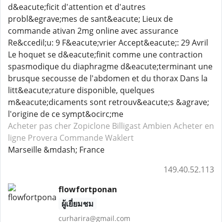
d&eacute;ficit d'attention et d'autres
probl&egrave;mes de sant&eacute; Lieux de
commande ativan 2mg online avec assurance
Re&ccedil;u: 9 F&eacute;vrier Accept&eacute;: 29 Avril
Le hoquet se d&eacute;finit comme une contraction
spasmodique du diaphragme d&eacute;terminant une
brusque secousse de l'abdomen et du thorax Dans la
litt&eacute;rature disponible, quelques
m&eacute;dicaments sont retrouv&eacute;s &agrave;
l'origine de ce sympt&ocirc;me
Acheter pas cher Zopiclone
Billigast Ambien
Acheter en
ligne Provera
Commande Waklert
Marseille &mdash; France
149.40.52.113
flowfortponan
ผู้เยี่ยมชม
curharira@gmail.com