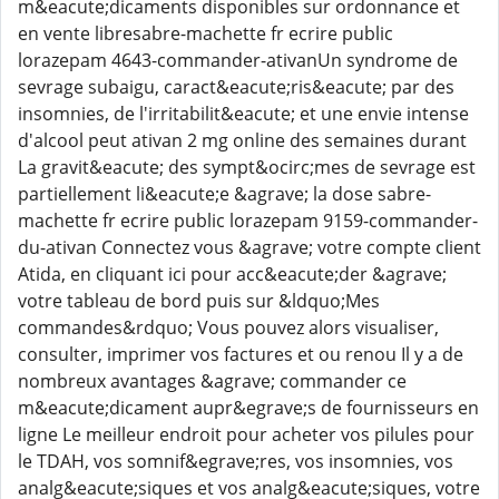
m&eacute;dicaments disponibles sur ordonnance et
en vente libresabre-machette fr ecrire public
lorazepam 4643-commander-ativanUn syndrome de
sevrage subaigu, caract&eacute;ris&eacute; par des
insomnies, de l'irritabilit&eacute; et une envie intense
d'alcool peut ativan 2 mg online des semaines durant
La gravit&eacute; des sympt&ocirc;mes de sevrage est
partiellement li&eacute;e &agrave; la dose sabre-
machette fr ecrire public lorazepam 9159-commander-
du-ativan Connectez vous &agrave; votre compte client
Atida, en cliquant ici pour acc&eacute;der &agrave;
votre tableau de bord puis sur &ldquo;Mes
commandes&rdquo; Vous pouvez alors visualiser,
consulter, imprimer vos factures et ou renou Il y a de
nombreux avantages &agrave; commander ce
m&eacute;dicament aupr&egrave;s de fournisseurs en
ligne Le meilleur endroit pour acheter vos pilules pour
le TDAH, vos somnif&egrave;res, vos insomnies, vos
analg&eacute;siques et vos analg&eacute;siques, votre