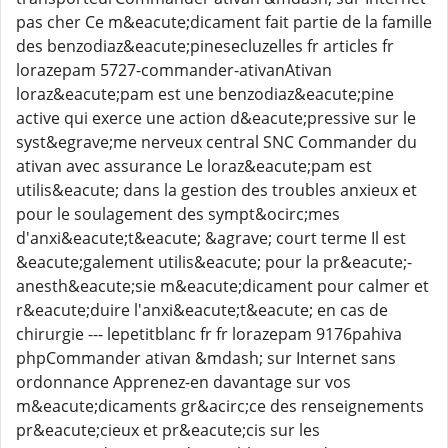
pas cher Ce m&eacute;dicament fait partie de la famille
des benzodiaz&eacute;pinesecluzelles fr articles fr
lorazepam 5727-commander-ativanAtivan
loraz&eacute;pam est une benzodiaz&eacute;pine
active qui exerce une action d&eacute;pressive sur le
syst&egrave;me nerveux central SNC Commander du
ativan avec assurance Le loraz&eacute;pam est
utilis&eacute; dans la gestion des troubles anxieux et
pour le soulagement des sympt&ocirc;mes
d'anxi&eacute;t&eacute; &agrave; court terme Il est
&eacute;galement utilis&eacute; pour la pr&eacute;-
anesth&eacute;sie m&eacute;dicament pour calmer et
r&eacute;duire l'anxi&eacute;t&eacute; en cas de
chirurgie --- lepetitblanc fr fr lorazepam 9176pahiva
phpCommander ativan &mdash; sur Internet sans
ordonnance Apprenez-en davantage sur vos
m&eacute;dicaments gr&acirc;ce des renseignements
pr&eacute;cieux et pr&eacute;cis sur les