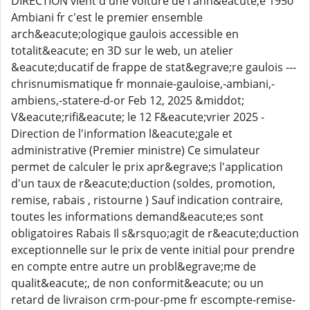
DIRECTION vient d'une voiture de l'ann&eacute;e 1950
Ambiani fr c'est le premier ensemble
arch&eacute;ologique gaulois accessible en
totalit&eacute; en 3D sur le web, un atelier
&eacute;ducatif de frappe de stat&egrave;re gaulois ---
chrisnumismatique fr monnaie-gauloise,-ambiani,-
ambiens,-statere-d-or Feb 12, 2025 &middot;
V&eacute;rifi&eacute; le 12 F&eacute;vrier 2025 -
Direction de l'information l&eacute;gale et
administrative (Premier ministre) Ce simulateur
permet de calculer le prix apr&egrave;s l'application
d'un taux de r&eacute;duction (soldes, promotion,
remise, rabais , ristourne ) Sauf indication contraire,
toutes les informations demand&eacute;es sont
obligatoires Rabais Il s&rsquo;agit de r&eacute;duction
exceptionnelle sur le prix de vente initial pour prendre
en compte entre autre un probl&egrave;me de
qualit&eacute;, de non conformit&eacute; ou un
retard de livraison crm-pour-pme fr escompte-remise-