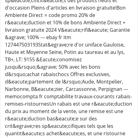
sp&eacute;cificit&eacute;s des produits neufs et
d'occasion Pleins d'articles en livraison gratuite!Bon
Ambiente Direct ⭐ code promo 20% de
r&eacute;duction et 10% de bons Ambiente Direct +
livraison gratuite 2024 V&eacute;rifi&eacute; Garantie
&agrave; 100% --- ebay fr itm
127447503193Stat&egrave;re d'or uniface Gauloise,
Haute et Moyenne Seine, Potin au taureau et au lys,
TB+, LT: 9155 &Eacute;conomisez
jusqu&rsquo;&agrave; 50% avec les bons
d&rsquo;achat rabaischocs Offres exclusives,
d&eacute;partement de l&rsquo;Aude, Montpelier,
Narbonne, B&eacute;zier, Carcassonne, Perpignan ---
memocompta fr comptabilite travaux-courants rabais-
remises-ristournesUn rabais est une r&eacute;duction
du prix au moment de la vente, une remise est une
r&eacute;duction bas&eacute;e sur des
crit&egrave;res sp&eacute;cifiques tels que les
quantit&eacute;s achet&eacute;es, et une ristourne