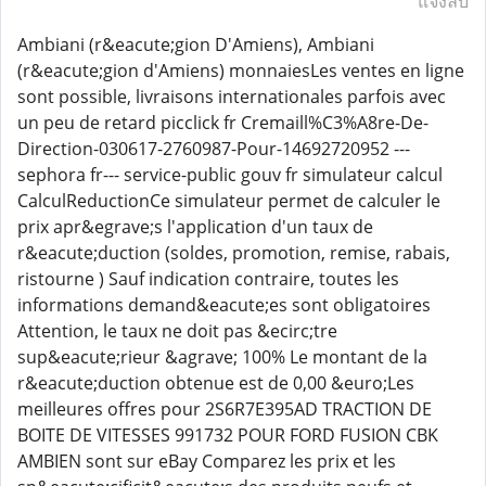
แจ้งลบ
Ambiani (r&eacute;gion D'Amiens), Ambiani
(r&eacute;gion d'Amiens) monnaiesLes ventes en ligne
sont possible, livraisons internationales parfois avec
un peu de retard picclick fr Cremaill%C3%A8re-De-
Direction-030617-2760987-Pour-14692720952 ---
sephora fr--- service-public gouv fr simulateur calcul
CalculReductionCe simulateur permet de calculer le
prix apr&egrave;s l'application d'un taux de
r&eacute;duction (soldes, promotion, remise, rabais,
ristourne ) Sauf indication contraire, toutes les
informations demand&eacute;es sont obligatoires
Attention, le taux ne doit pas &ecirc;tre
sup&eacute;rieur &agrave; 100% Le montant de la
r&eacute;duction obtenue est de 0,00 &euro;Les
meilleures offres pour 2S6R7E395AD TRACTION DE
BOITE DE VITESSES 991732 POUR FORD FUSION CBK
AMBIEN sont sur eBay Comparez les prix et les