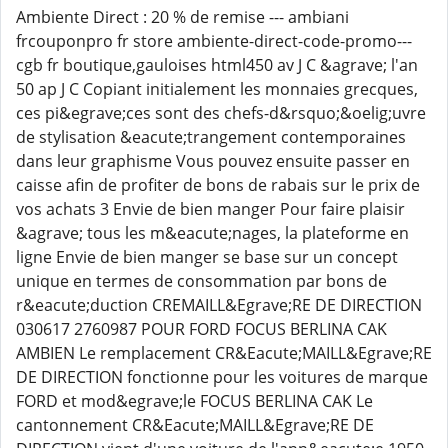
Ambiente Direct : 20 % de remise --- ambiani
frcouponpro fr store ambiente-direct-code-promo---
cgb fr boutique,gauloises html450 av J C &agrave; l'an
50 ap J C Copiant initialement les monnaies grecques,
ces pi&egrave;ces sont des chefs-d&rsquo;&oelig;uvre
de stylisation &eacute;trangement contemporaines
dans leur graphisme Vous pouvez ensuite passer en
caisse afin de profiter de bons de rabais sur le prix de
vos achats 3 Envie de bien manger Pour faire plaisir
&agrave; tous les m&eacute;nages, la plateforme en
ligne Envie de bien manger se base sur un concept
unique en termes de consommation par bons de
r&eacute;duction CREMAILL&Egrave;RE DE DIRECTION
030617 2760987 POUR FORD FOCUS BERLINA CAK
AMBIEN Le remplacement CR&Eacute;MAILL&Egrave;RE
DE DIRECTION fonctionne pour les voitures de marque
FORD et mod&egrave;le FOCUS BERLINA CAK Le
cantonnement CR&Eacute;MAILL&Egrave;RE DE