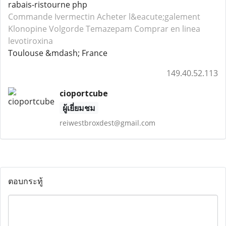
rabais-ristourne php
Commande Ivermectin
Acheter l&eacute;galement
Klonopine
Volgorde Temazepam
Comprar en linea
levotiroxina
Toulouse &mdash; France
149.40.52.113
cioportcube
ผู้เยี่ยมชม
reiwestbroxdest@gmail.com
ตอบกระทู้