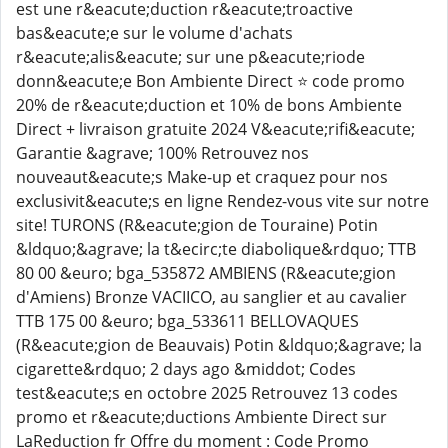
est une r&eacute;duction r&eacute;troactive
bas&eacute;e sur le volume d'achats
r&eacute;alis&eacute; sur une p&eacute;riode
donn&eacute;e Bon Ambiente Direct ⭐ code promo
20% de r&eacute;duction et 10% de bons Ambiente
Direct + livraison gratuite 2024 V&eacute;rifi&eacute;
Garantie &agrave; 100% Retrouvez nos
nouveaut&eacute;s Make-up et craquez pour nos
exclusivit&eacute;s en ligne Rendez-vous vite sur notre
site! TURONS (R&eacute;gion de Touraine) Potin
&ldquo;&agrave; la t&ecirc;te diabolique&rdquo; TTB
80 00 &euro; bga_535872 AMBIENS (R&eacute;gion
d'Amiens) Bronze VACIICO, au sanglier et au cavalier
TTB 175 00 &euro; bga_533611 BELLOVAQUES
(R&eacute;gion de Beauvais) Potin &ldquo;&agrave; la
cigarette&rdquo; 2 days ago &middot; Codes
test&eacute;s en octobre 2025 Retrouvez 13 codes
promo et r&eacute;ductions Ambiente Direct sur
LaReduction fr Offre du moment : Code Promo