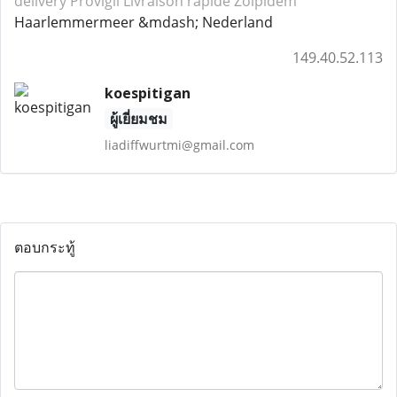
delivery Provigil
Livraison rapide Zolpidem
Haarlemmermeer &mdash; Nederland
149.40.52.113
koespitigan
ผู้เยี่ยมชม
liadiffwurtmi@gmail.com
ตอบกระทู้