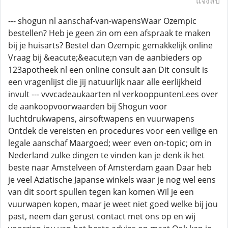
แจ้งลบ
--- shogun nl aanschaf-van-wapensWaar Ozempic
bestellen? Heb je geen zin om een afspraak te maken
bij je huisarts? Bestel dan Ozempic gemakkelijk online
Vraag bij &eacute;&eacute;n van de aanbieders op
123apotheek nl een online consult aan Dit consult is
een vragenlijst die jij natuurlijk naar alle eerlijkheid
invult --- vvvcadeaukaarten nl verkooppuntenLees over
de aankoopvoorwaarden bij Shogun voor
luchtdrukwapens, airsoftwapens en vuurwapens
Ontdek de vereisten en procedures voor een veilige en
legale aanschaf Maargoed; weer even on-topic; om in
Nederland zulke dingen te vinden kan je denk ik het
beste naar Amstelveen of Amsterdam gaan Daar heb
je veel Aziatische Japanse winkels waar je nog wel eens
van dit soort spullen tegen kan komen Wil je een
vuurwapen kopen, maar je weet niet goed welke bij jou
past, neem dan gerust contact met ons op en wij