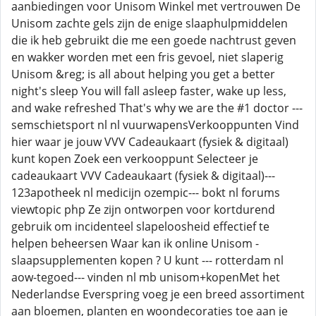
aanbiedingen voor Unisom Winkel met vertrouwen De
Unisom zachte gels zijn de enige slaaphulpmiddelen
die ik heb gebruikt die me een goede nachtrust geven
en wakker worden met een fris gevoel, niet slaperig
Unisom &reg; is all about helping you get a better
night's sleep You will fall asleep faster, wake up less,
and wake refreshed That's why we are the #1 doctor ---
semschietsport nl nl vuurwapensVerkooppunten Vind
hier waar je jouw VVV Cadeaukaart (fysiek & digitaal)
kunt kopen Zoek een verkooppunt Selecteer je
cadeaukaart VVV Cadeaukaart (fysiek & digitaal)---
123apotheek nl medicijn ozempic--- bokt nl forums
viewtopic php Ze zijn ontworpen voor kortdurend
gebruik om incidenteel slapeloosheid effectief te
helpen beheersen Waar kan ik online Unisom -
slaapsupplementen kopen ? U kunt --- rotterdam nl
aow-tegoed--- vinden nl mb unisom+kopenMet het
Nederlandse Everspring voeg je een breed assortiment
aan bloemen, planten en woondecoraties toe aan je