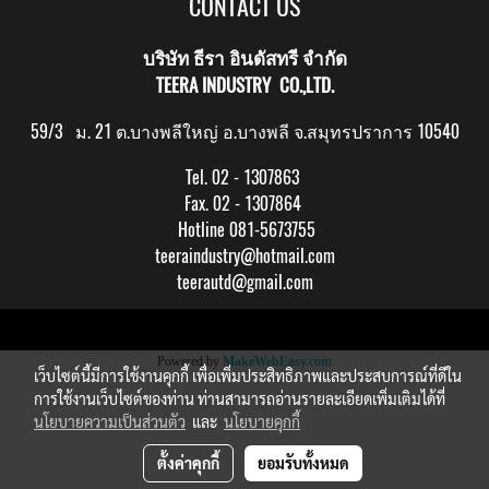
CONTACT US
บริษัท ธีรา อินดัสทรี จำกัด
TEERA INDUSTRY CO.,LTD.
59/3 ม. 21 ต.บางพลีใหญ่ อ.บางพลี จ.สมุทรปราการ 10540
Tel. 02 - 1307863
Fax. 02 - 1307864
Hotline 081-5673755
teeraindustry@hotmail.com
teerautd@gmail.com
Copy right by makewebeasy.com
Powered by
MakeWebEasy.com
เว็บไซต์นี้มีการใช้งานคุกกี้ เพื่อเพิ่มประสิทธิภาพและประสบการณ์ที่ดีใน
การใช้งานเว็บไซต์ของท่าน ท่านสามารถอ่านรายละเอียดเพิ่มเติมได้ที่
นโยบายความเป็นส่วนตัว
และ
นโยบายคุกกี้
ตั้งค่าคุกกี้
ยอมรับทั้งหมด