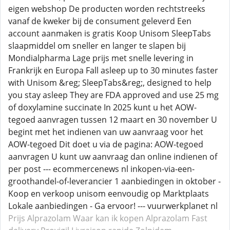
eigen webshop De producten worden rechtstreeks
vanaf de kweker bij de consument geleverd Een
account aanmaken is gratis Koop Unisom SleepTabs
slaapmiddel om sneller en langer te slapen bij
Mondialpharma Lage prijs met snelle levering in
Frankrijk en Europa Fall asleep up to 30 minutes faster
with Unisom &reg; SleepTabs&reg;, designed to help
you stay asleep They are FDA approved and use 25 mg
of doxylamine succinate In 2025 kunt u het AOW-
tegoed aanvragen tussen 12 maart en 30 november U
begint met het indienen van uw aanvraag voor het
AOW-tegoed Dit doet u via de pagina: AOW-tegoed
aanvragen U kunt uw aanvraag dan online indienen of
per post --- ecommercenews nl inkopen-via-een-
groothandel-of-leverancier 1 aanbiedingen in oktober -
Koop en verkoop unisom eenvoudig op Marktplaats
Lokale aanbiedingen - Ga ervoor! --- vuurwerkplanet nl
Prijs Alprazolam
Waar kan ik kopen Alprazolam
Fast