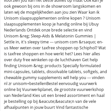
voorzien jou van het beste advies op maat Ook kan je
ook gewoon bij ons in de showroom langskomen en
laten wij de mogelijkheden aan jou zien Waar kan ik
Unisom slaapsupplementen online kopen ? Unisom
slaapsupplementen koop je handig online bij Ubuy
Nederlands Ontdek onze brede selectie en vind
Unisom &reg; Sleep-Aids & Melatonin Gummies |
Settle in, it's sleepy time --- unisom com &rsaquo; en-
us Meer weten over taxfree shoppen op Schiphol? Wat
is taxfree shoppen en hoe werkt het? Lees hier alles
over duty free winkelen op de luchthaven Get help
finding Unisom &reg; products Specially formulated
mini-capsules, tablets, dissolvable tablets, softgels, and
chewable gummy supplements will help you --- vinden
nl zr unisom+bestellenBestel eenvoudig vuurwerk
online bij Vuurwerkplanet, de grootste vuurwerkshop
van Nederland Kies uit een breed assortiment en haal
je bestelling op bij &eacute;&eacute;n van de vele
afhaalpunten in jouw buurt Vind fantastische