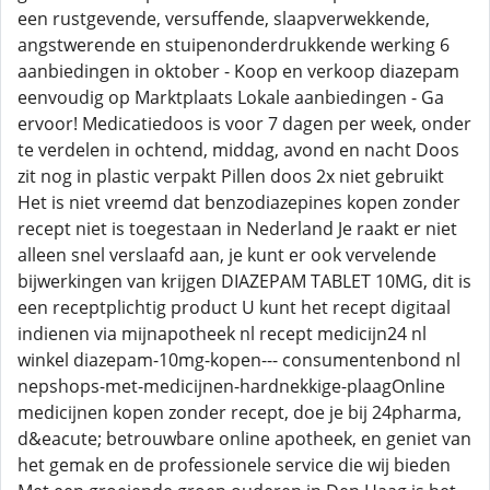
een rustgevende, versuffende, slaapverwekkende,
angstwerende en stuipenonderdrukkende werking 6
aanbiedingen in oktober - Koop en verkoop diazepam
eenvoudig op Marktplaats Lokale aanbiedingen - Ga
ervoor! Medicatiedoos is voor 7 dagen per week, onder
te verdelen in ochtend, middag, avond en nacht Doos
zit nog in plastic verpakt Pillen doos 2x niet gebruikt
Het is niet vreemd dat benzodiazepines kopen zonder
recept niet is toegestaan in Nederland Je raakt er niet
alleen snel verslaafd aan, je kunt er ook vervelende
bijwerkingen van krijgen DIAZEPAM TABLET 10MG, dit is
een receptplichtig product U kunt het recept digitaal
indienen via mijnapotheek nl recept medicijn24 nl
winkel diazepam-10mg-kopen--- consumentenbond nl
nepshops-met-medicijnen-hardnekkige-plaagOnline
medicijnen kopen zonder recept, doe je bij 24pharma,
d&eacute; betrouwbare online apotheek, en geniet van
het gemak en de professionele service die wij bieden