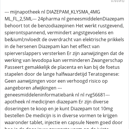
แจ้งลบ
--- mijnapotheek nl DIAZEPAM_KLYSMA_4MG
ML_FL_2,5ML--- 24pharma nl geneesmiddelenDiazepam
behoort tot de benzodiazepinen Het werkt rustgevend,
spierontspannend, vermindert angstgevoelens en
be&iuml;nvloedt de overdracht van elektrische prikkels
in de hersenen Diazepam kan het effect van
spierverslappers versterken Er zijn aanwijzingen dat de
werking van levodopa kan verminderen Zwangerschap
Passeert gemakkelijk de placenta en kan bij de foetus
stapelen door de lange halfwaardetijd Teratogenese:
Geen aanwijzingen voor een verhoogd risico op
aangeboren afwijkingen ---
geneesmiddeleninformatiebank nl nl rvg56681---
apotheek nl medicijnen diazepam Er zijn diverse
doseringen te koop en je kunt Diazepam tot 10mg
bestellen De medicijn is in diverse vormen te krijgen
waaronder tablet, injectie en capsule Neem goed door