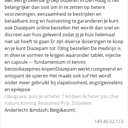
Met een groeiende groep ouderen in Den Haag is het
belangrijker dan ooit om in te zetten op betere
voorzieningen, eenzaamheid te bestrijden en
betaalbare zorg en huisvesting te garanderen Je kunt
ook Diazepam online bestellen Het wordt dan snel en
discreet aan huis geleverd zodat jij je huis helemaal
niet uit hoeft te gaan Er zijn diverse doseringen te koop
en je kunt Diazepam tot 10mg bestellen De medicijn is
in diverse vormen te krijgen waaronder tablet, injectie
en capsule --- fundamentum nl kennis
benzodiazepines-kopenDiazepam werkt rustgevend en
ontspant de spieren Het maakt ook suf Het wordt
onder meer gebruikt bij slapeloosheid, angstgevoelens
en epilepsie
O&ugrave; puis-je acheter ? Ambien
Acheter pas cher
Valium
Korting Restomed
Prijs Zolpidem
Anderlecht &mdash; Belgi&euml;
149.40.52.113