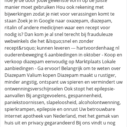
hoe je de door jouw gewenste vorm op de juiste
manier moet gebruiken Hou ook rekening met
bijwerkingen zodat je niet voor verassingen komt te
staan Zoek je in Google naar oxazepam, diazepam,
ritalin of andere medicijnen waar een recept voor
nodig is? Dan kom je al snel terecht bij frauduleuze
webwinkels die het &lsquo;snel en zonder
recept&rsquo; kunnen leveren --- hartvoordenhaag nl
ouderenbeweging 6 aanbiedingen in oktober - Koop en
verkoop diazepam eenvoudig op Marktplaats Lokale
aanbiedingen - Ga ervoor! Belangrijk om te weten over
Diazepam Valium kopen Diazepam maakt u rustiger,
minder angstig, ontspant uw spieren en vermindert uw
ontwenningsverschijnselen Ook stopt het epilepsie-
aanvallen Bij angstgevoelens, gespannenheid,
paniekstoornissen, slapeloosheid, alcoholontwenning,
spierkrampen, epilepsie en onrust Uw betrouwbare
internet apotheek van Nederland, met het gemak van
huis uit en privacy gegarandeerd Bij ons vindt u nog