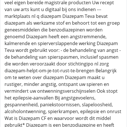
veel eigen bereide magistrale producten Uw recept
van uw arts kunt u digitaal bij ons indienen ---
marktplaats nl q diazepam Diazepam Teva bevat
diazepam als werkzame stof en behoort tot een groep
geneesmiddelen die benzodiazepinen worden
genoemd Diazepam heeft een angstremmende,
kalmerende en spierverslappende werking Diazepam
Teva wordt gebruikt voor: - de behandeling van angst -
de behandeling van spierspasmen, inclusief spasmen
die worden veroorzaakt door stichtingipo nl zorg
diazepam-helpt-om-je-tot-rust-te-brengen Belangrijk
om te weten over diazepam Diazepam maakt u
rustiger, minder angstig, ontspant uw spieren en
vermindert uw ontwenningsverschijnselen Ook stopt
het epilepsie-aanvallen Bij angstgevoelens,
gespannenheid, paniekstoornissen, slapeloosheid,
alcoholontwenning, spierkrampen, epilepsie en onrust
Wat is Diazepam CF en waarvoor wordt dit middel
gebruikt* Diazepam is een benzodiazepine en heeft