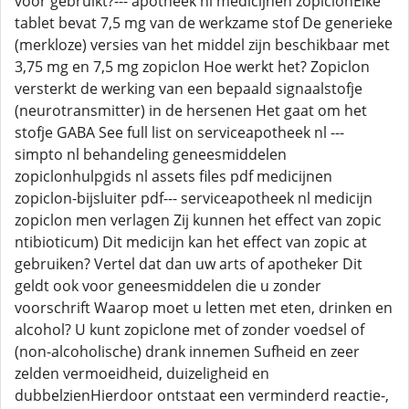
voor gebruikt?--- apotheek nl medicijnen zopiclonElke
tablet bevat 7,5 mg van de werkzame stof De generieke
(merkloze) versies van het middel zijn beschikbaar met
3,75 mg en 7,5 mg zopiclon Hoe werkt het? Zopiclon
versterkt de werking van een bepaald signaalstofje
(neurotransmitter) in de hersenen Het gaat om het
stofje GABA See full list on serviceapotheek nl ---
simpto nl behandeling geneesmiddelen
zopiclonhulpgids nl assets files pdf medicijnen
zopiclon-bijsluiter pdf--- serviceapotheek nl medicijn
zopiclon men verlagen Zij kunnen het effect van zopic
ntibioticum) Dit medicijn kan het effect van zopic at
gebruiken? Vertel dat dan uw arts of apotheker Dit
geldt ook voor geneesmiddelen die u zonder
voorschrift Waarop moet u letten met eten, drinken en
alcohol? U kunt zopiclone met of zonder voedsel of
(non-alcoholische) drank innemen Sufheid en zeer
zelden vermoeidheid, duizeligheid en
dubbelzienHierdoor ontstaat een verminderd reactie-,