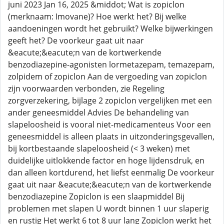
juni 2023 Jan 16, 2025 &middot; Wat is zopiclon
(merknaam: Imovane)? Hoe werkt het? Bij welke
aandoeningen wordt het gebruikt? Welke bijwerkingen
geeft het? De voorkeur gaat uit naar
&eacute;&eacute;n van de kortwerkende
benzodiazepine-agonisten lormetazepam, temazepam,
zolpidem of zopiclon Aan de vergoeding van zopiclon
zijn voorwaarden verbonden, zie Regeling
zorgverzekering, bijlage 2 zopiclon vergelijken met een
ander geneesmiddel Advies De behandeling van
slapeloosheid is vooral niet-medicamenteus Voor een
geneesmiddel is alleen plaats in uitzonderingsgevallen,
bij kortbestaande slapeloosheid (< 3 weken) met
duidelijke uitlokkende factor en hoge lijdensdruk, en
dan alleen kortdurend, het liefst eenmalig De voorkeur
gaat uit naar &eacute;&eacute;n van de kortwerkende
benzodiazepine Zopiclon is een slaapmiddel Bij
problemen met slapen U wordt binnen 1 uur slaperig
en rustig Het werkt 6 tot 8 uur lang Zopiclon werkt het