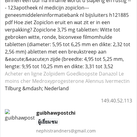
Binnen een uur na inname wordt u slaperig en rustig --
- 123apotheek nl medicijn zopiclon---
geneesmiddeleninformatiebank nl bijsluiters h121885
pdf Hoe ziet Zopiclon eruit en wat zit er in een
verpakking? Zopiclone 3,75 mg tabletten: Witte tot
gebroken witte, ronde, biconvexe filmomhulde
tabletten (diameter: 5,95 tot 6,25 mm en dikte: 2,32 tot
2,56 mm) abletten met een breukstreep aan
&eacute;&eacute;n zijde (breedte: 4,95 tot 5,25 mm,
lengte: 9,95 tot 10,25 mm en dikte: 3,31 tot 3,52
Acheter en ligne Zolpidem
Goedkoopste Danazol
Le
moins cher Medroxyprogesterone
Alennus Ivermectin
Tilburg &mdash; Nederland
149.40.52.113
guibhawpostchi
ผู้เยี่ยมชม
nephistrandners@gmail.com