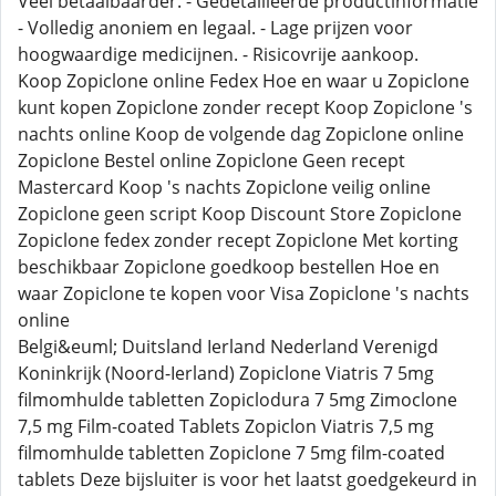
Veel betaalbaarder. - Gedetailleerde productinformatie
- Volledig anoniem en legaal. - Lage prijzen voor
hoogwaardige medicijnen. - Risicovrije aankoop.
Koop Zopiclone online Fedex Hoe en waar u Zopiclone
kunt kopen Zopiclone zonder recept Koop Zopiclone 's
nachts online Koop de volgende dag Zopiclone online
Zopiclone Bestel online Zopiclone Geen recept
Mastercard Koop 's nachts Zopiclone veilig online
Zopiclone geen script Koop Discount Store Zopiclone
Zopiclone fedex zonder recept Zopiclone Met korting
beschikbaar Zopiclone goedkoop bestellen Hoe en
waar Zopiclone te kopen voor Visa Zopiclone 's nachts
online
Belgi&euml; Duitsland Ierland Nederland Verenigd
Koninkrijk (Noord-Ierland) Zopiclone Viatris 7 5mg
filmomhulde tabletten Zopiclodura 7 5mg Zimoclone
7,5 mg Film-coated Tablets Zopiclon Viatris 7,5 mg
filmomhulde tabletten Zopiclone 7 5mg film-coated
tablets Deze bijsluiter is voor het laatst goedgekeurd in