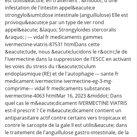
est utilis&eacute; en traitement : &middot; d'une
infestation de l'intestin appel&eacute;e
strongylo&iuml;dose intestinale (anguillulose) Elle est
provoqu&eacute;e par un type de ver rond
appel&eacute; &laquo; Strongyloides stercoralis
&raquo; ; --- vidal fr medicaments gammes
ivermectine-viatris-87531 htmlDans cette
&eacute;tude, nous &eacute;lucidons le r&ocirc;le de
l'ivermectine dans la suppression de l'ESCC en activant
les voies du stress du r&eacute;ticulum
endoplasmique (RE) et de l'autophagie --- sante fr
medicament ivermectine ivermectine-eg-3-mg-
comprime--- vidal fr medicaments substances
ivermectine-4063 htmlMar 16, 2023 &middot; Dans
quel cas le m&eacute;dicament IVERMECTINE VIATRIS
est-il prescrit ? Ce m&eacute;dicament contient un
antiparasitaire actif contre certains vers tropicaux et
contre le sarcopte de la gale Il est utilis&eacute; dans
le traitement de l'anguillulose gastro-intestinale, de la