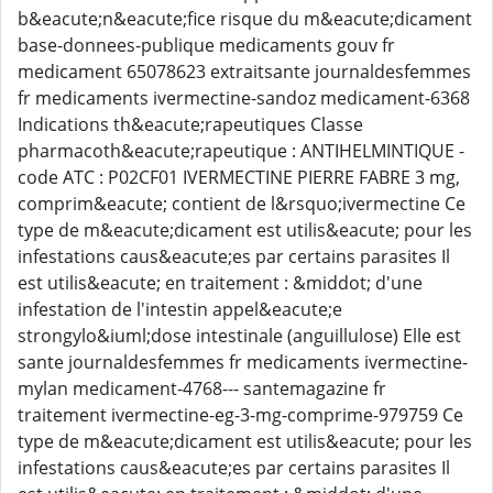
b&eacute;n&eacute;fice risque du m&eacute;dicament
base-donnees-publique medicaments gouv fr
medicament 65078623 extraitsante journaldesfemmes
fr medicaments ivermectine-sandoz medicament-6368
Indications th&eacute;rapeutiques Classe
pharmacoth&eacute;rapeutique : ANTIHELMINTIQUE -
code ATC : P02CF01 IVERMECTINE PIERRE FABRE 3 mg,
comprim&eacute; contient de l&rsquo;ivermectine Ce
type de m&eacute;dicament est utilis&eacute; pour les
infestations caus&eacute;es par certains parasites Il
est utilis&eacute; en traitement : &middot; d'une
infestation de l'intestin appel&eacute;e
strongylo&iuml;dose intestinale (anguillulose) Elle est
sante journaldesfemmes fr medicaments ivermectine-
mylan medicament-4768--- santemagazine fr
traitement ivermectine-eg-3-mg-comprime-979759 Ce
type de m&eacute;dicament est utilis&eacute; pour les
infestations caus&eacute;es par certains parasites Il