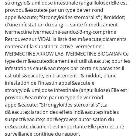
strongylo&iuml;dose intestinale (anguillulose) Elle est
provoqu&eacute;e par un type de ver rond
appel&eacute; "Strongyloides stercoralis" ; &middot;
d'une infestation du sang --- sante fr medicament
ivermectine ivermectine-sandoz-3-mg-comprime
Retrouvez sur VIDAL la liste des m&eacute;dicaments
contenant la substance active Ivermectine :
IVERMECTINE ARROW LAB, IVERMECTINE BIOGARAN Ce
type de m&eacute;dicament est utilis&eacute; pour les
infestations caus&eacute;es par certains parasites Il
est utilis&eacute; en traitement : &middot; d'une
infestation de l'intestin appel&eacute;e
strongylo&iuml;dose intestinale (anguillulose) Elle est
provoqu&eacute;e par un type de ver rond
appel&eacute; "Strongyloides stercoralis" ;La
d&eacute;claration des effets ind&eacute;sirables
suspect&eacute;s apr&egrave;s autorisation du
m&eacute;dicament est importante Elle permet une
surveillance continue du rapport