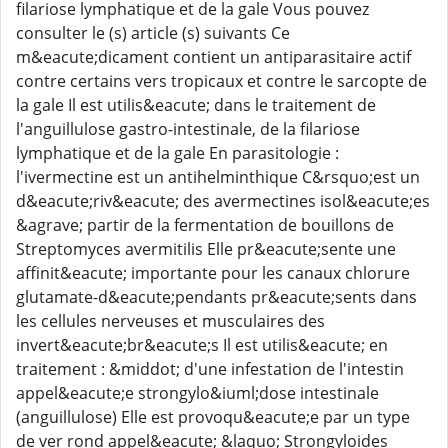
filariose lymphatique et de la gale Vous pouvez
consulter le (s) article (s) suivants Ce
m&eacute;dicament contient un antiparasitaire actif
contre certains vers tropicaux et contre le sarcopte de
la gale Il est utilis&eacute; dans le traitement de
l'anguillulose gastro-intestinale, de la filariose
lymphatique et de la gale En parasitologie :
l'ivermectine est un antihelminthique C&rsquo;est un
d&eacute;riv&eacute; des avermectines isol&eacute;es
&agrave; partir de la fermentation de bouillons de
Streptomyces avermitilis Elle pr&eacute;sente une
affinit&eacute; importante pour les canaux chlorure
glutamate-d&eacute;pendants pr&eacute;sents dans
les cellules nerveuses et musculaires des
invert&eacute;br&eacute;s Il est utilis&eacute; en
traitement : &middot; d'une infestation de l'intestin
appel&eacute;e strongylo&iuml;dose intestinale
(anguillulose) Elle est provoqu&eacute;e par un type
de ver rond appel&eacute; &laquo; Strongyloides