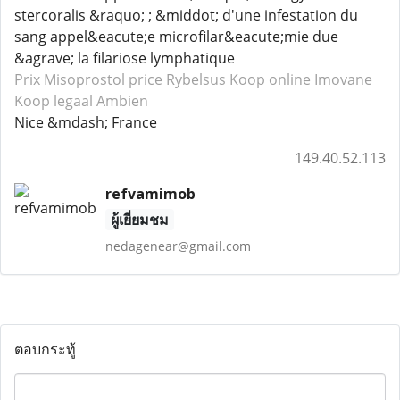
stercoralis &raquo; ; &middot; d'une infestation du
sang appel&eacute;e microfilar&eacute;mie due
&agrave; la filariose lymphatique
Prix Misoprostol
price Rybelsus
Koop online Imovane
Koop legaal Ambien
Nice &mdash; France
149.40.52.113
refvamimob
ผู้เยี่ยมชม
nedagenear@gmail.com
ตอบกระทู้