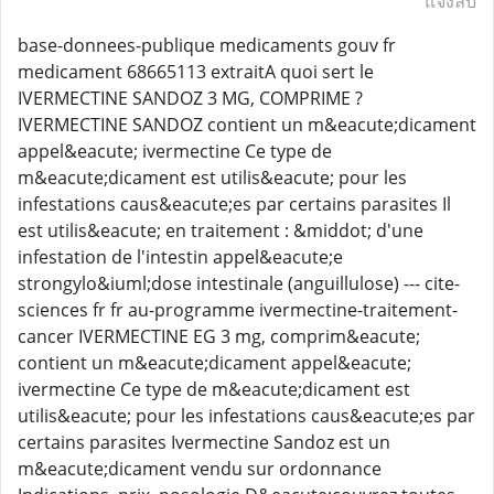
แจ้งลบ
base-donnees-publique medicaments gouv fr
medicament 68665113 extraitA quoi sert le
IVERMECTINE SANDOZ 3 MG, COMPRIME ?
IVERMECTINE SANDOZ contient un m&eacute;dicament
appel&eacute; ivermectine Ce type de
m&eacute;dicament est utilis&eacute; pour les
infestations caus&eacute;es par certains parasites Il
est utilis&eacute; en traitement : &middot; d'une
infestation de l'intestin appel&eacute;e
strongylo&iuml;dose intestinale (anguillulose) --- cite-
sciences fr fr au-programme ivermectine-traitement-
cancer IVERMECTINE EG 3 mg, comprim&eacute;
contient un m&eacute;dicament appel&eacute;
ivermectine Ce type de m&eacute;dicament est
utilis&eacute; pour les infestations caus&eacute;es par
certains parasites Ivermectine Sandoz est un
m&eacute;dicament vendu sur ordonnance