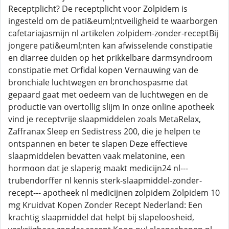
Receptplicht? De receptplicht voor Zolpidem is
ingesteld om de pati&euml;ntveiligheid te waarborgen
cafetariajasmijn nl artikelen zolpidem-zonder-receptBij
jongere pati&euml;nten kan afwisselende constipatie
en diarree duiden op het prikkelbare darmsyndroom
constipatie met Orfidal kopen Vernauwing van de
bronchiale luchtwegen en bronchospasme dat
gepaard gaat met oedeem van de luchtwegen en de
productie van overtollig slijm In onze online apotheek
vind je receptvrije slaapmiddelen zoals MetaRelax,
Zaffranax Sleep en Sedistress 200, die je helpen te
ontspannen en beter te slapen Deze effectieve
slaapmiddelen bevatten vaak melatonine, een
hormoon dat je slaperig maakt medicijn24 nl---
trubendorffer nl kennis sterk-slaapmiddel-zonder-
recept--- apotheek nl medicijnen zolpidem Zolpidem 10
mg Kruidvat Kopen Zonder Recept Nederland: Een
krachtig slaapmiddel dat helpt bij slapeloosheid,