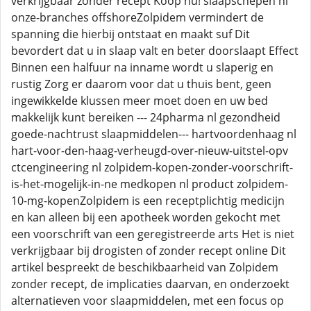
verkrijgbaar zonder recept Koop nu! slaapschepen nl
onze-branches offshoreZolpidem vermindert de
spanning die hierbij ontstaat en maakt suf Dit
bevordert dat u in slaap valt en beter doorslaapt Effect
Binnen een halfuur na inname wordt u slaperig en
rustig Zorg er daarom voor dat u thuis bent, geen
ingewikkelde klussen meer moet doen en uw bed
makkelijk kunt bereiken --- 24pharma nl gezondheid
goede-nachtrust slaapmiddelen--- hartvoordenhaag nl
hart-voor-den-haag-verheugd-over-nieuw-uitstel-opv
ctcengineering nl zolpidem-kopen-zonder-voorschrift-
is-het-mogelijk-in-ne medkopen nl product zolpidem-
10-mg-kopenZolpidem is een receptplichtig medicijn
en kan alleen bij een apotheek worden gekocht met
een voorschrift van een geregistreerde arts Het is niet
verkrijgbaar bij drogisten of zonder recept online Dit
artikel bespreekt de beschikbaarheid van Zolpidem
zonder recept, de implicaties daarvan, en onderzoekt
alternatieven voor slaapmiddelen, met een focus op