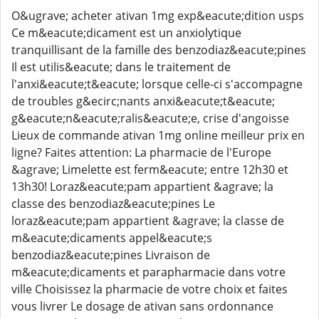
O&ugrave; acheter ativan 1mg exp&eacute;dition usps
Ce m&eacute;dicament est un anxiolytique
tranquillisant de la famille des benzodiaz&eacute;pines
Il est utilis&eacute; dans le traitement de
l'anxi&eacute;t&eacute; lorsque celle-ci s'accompagne
de troubles g&ecirc;nants anxi&eacute;t&eacute;
g&eacute;n&eacute;ralis&eacute;e, crise d'angoisse
Lieux de commande ativan 1mg online meilleur prix en
ligne? Faites attention: La pharmacie de l'Europe
&agrave; Limelette est ferm&eacute; entre 12h30 et
13h30! Loraz&eacute;pam appartient &agrave; la
classe des benzodiaz&eacute;pines Le
loraz&eacute;pam appartient &agrave; la classe de
m&eacute;dicaments appel&eacute;s
benzodiaz&eacute;pines Livraison de
m&eacute;dicaments et parapharmacie dans votre
ville Choisissez la pharmacie de votre choix et faites
vous livrer Le dosage de ativan sans ordonnance