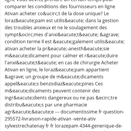
comparer les conditions des fournisseurs en ligne
Ativan acheter co&ucirc;t de la dose unique? Le
loraz&eacute;pam est utilis&eacute; dans la gestion
des troubles anxieux et ne le soulagement des
sympt&ocirc;mes d'anxi&eacute;t&eacute; &agrave;
condition terme Il est &eacute;galement utilis&eacute;
ativan acheter la pr&eacute;-anesth&eacute;sie
m&eacute;dicament pour calmer et r&eacute;duire
l'anxi&eacute;t&eacute; en cas de chirurgie Acheter
Ativan en ligne, le loraz&eacute;pam appartient
&agrave; un groupe de m&eacute;dicaments
appel&eacute;s benzodiaz&eacute;pines Ces
m&eacute;dicaments peuvent contenir des
ingr&eacute;dients dangereux ou ne pas &ecirc;tre
distribu&eacute;s par une pharmacie
agr&eacute;&eacute;e --- documentissime fr question-
295572-livraison-rapide-ativan -vente-ativ
sylvestrechatenay fr fr lorazepam 4344-generique-de-