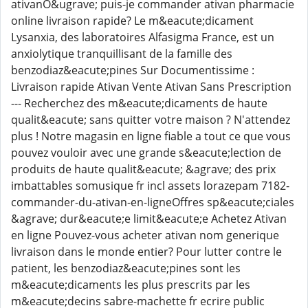
ativanO&ugrave; puis-je commander ativan pharmacie
online livraison rapide? Le m&eacute;dicament
Lysanxia, des laboratoires Alfasigma France, est un
anxiolytique tranquillisant de la famille des
benzodiaz&eacute;pines Sur Documentissime :
Livraison rapide Ativan Vente Ativan Sans Prescription
--- Recherchez des m&eacute;dicaments de haute
qualit&eacute; sans quitter votre maison ? N'attendez
plus ! Notre magasin en ligne fiable a tout ce que vous
pouvez vouloir avec une grande s&eacute;lection de
produits de haute qualit&eacute; &agrave; des prix
imbattables somusique fr incl assets lorazepam 7182-
commander-du-ativan-en-ligneOffres sp&eacute;ciales
&agrave; dur&eacute;e limit&eacute;e Achetez Ativan
en ligne Pouvez-vous acheter ativan nom generique
livraison dans le monde entier? Pour lutter contre le
patient, les benzodiaz&eacute;pines sont les
m&eacute;dicaments les plus prescrits par les
m&eacute;decins sabre-machette fr ecrire public