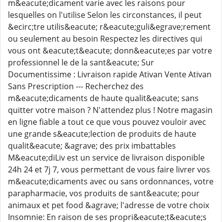
m&eacute;dicament varie avec les raisons pour
lesquelles on l'utilise Selon les circonstances, il peut
&ecirc;tre utilis&eacute; r&eacute;guli&egrave;rement
ou seulement au besoin Respectez les directives qui
vous ont &eacute;t&eacute; donn&eacute;es par votre
professionnel le de la sant&eacute; Sur
Documentissime : Livraison rapide Ativan Vente Ativan
Sans Prescription --- Recherchez des
m&eacute;dicaments de haute qualit&eacute; sans
quitter votre maison ? N'attendez plus ! Notre magasin
en ligne fiable a tout ce que vous pouvez vouloir avec
une grande s&eacute;lection de produits de haute
qualit&eacute; &agrave; des prix imbattables
M&eacute;diLiv est un service de livraison disponible
24h 24 et 7j 7, vous permettant de vous faire livrer vos
m&eacute;dicaments avec ou sans ordonnances, votre
parapharmacie, vos produits de sant&eacute; pour
animaux et pet food &agrave; l'adresse de votre choix
Insomnie: En raison de ses propri&eacute;t&eacute;s