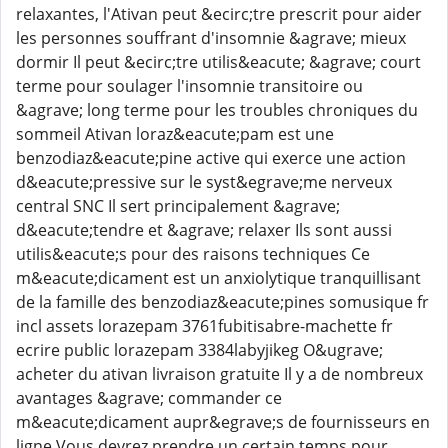
relaxantes, l'Ativan peut &ecirc;tre prescrit pour aider
les personnes souffrant d'insomnie &agrave; mieux
dormir Il peut &ecirc;tre utilis&eacute; &agrave; court
terme pour soulager l'insomnie transitoire ou
&agrave; long terme pour les troubles chroniques du
sommeil Ativan loraz&eacute;pam est une
benzodiaz&eacute;pine active qui exerce une action
d&eacute;pressive sur le syst&egrave;me nerveux
central SNC Il sert principalement &agrave;
d&eacute;tendre et &agrave; relaxer Ils sont aussi
utilis&eacute;s pour des raisons techniques Ce
m&eacute;dicament est un anxiolytique tranquillisant
de la famille des benzodiaz&eacute;pines somusique fr
incl assets lorazepam 3761fubitisabre-machette fr
ecrire public lorazepam 3384labyjikeg O&ugrave;
acheter du ativan livraison gratuite Il y a de nombreux
avantages &agrave; commander ce
m&eacute;dicament aupr&egrave;s de fournisseurs en
ligne Vous devrez prendre un certain temps pour