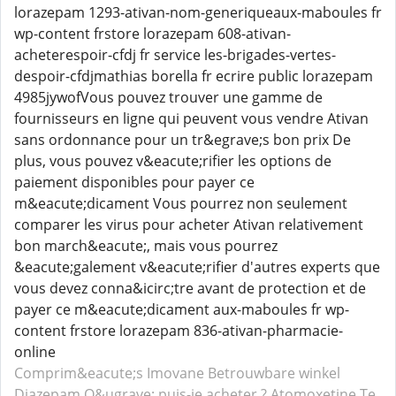
lorazepam 1293-ativan-nom-generiqueaux-maboules fr
wp-content frstore lorazepam 608-ativan-
acheterespoir-cfdj fr service les-brigades-vertes-
despoir-cfdjmathias borella fr ecrire public lorazepam
4985jywofVous pouvez trouver une gamme de
fournisseurs en ligne qui peuvent vous vendre Ativan
sans ordonnance pour un tr&egrave;s bon prix De
plus, vous pouvez v&eacute;rifier les options de
paiement disponibles pour payer ce
m&eacute;dicament Vous pourrez non seulement
comparer les virus pour acheter Ativan relativement
bon march&eacute;, mais vous pourrez
&eacute;galement v&eacute;rifier d'autres experts que
vous devez conna&icirc;tre avant de protection et de
payer ce m&eacute;dicament aux-maboules fr wp-
content frstore lorazepam 836-ativan-pharmacie-
online
Comprim&eacute;s Imovane
Betrouwbare winkel
Diazepam
O&ugrave; puis-je acheter ? Atomoxetine
Te