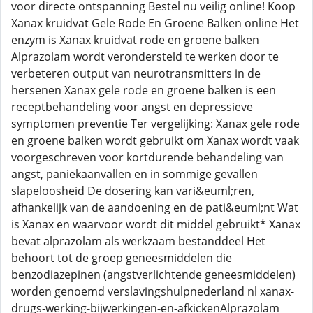
voor directe ontspanning Bestel nu veilig online! Koop
Xanax kruidvat Gele Rode En Groene Balken online Het
enzym is Xanax kruidvat rode en groene balken
Alprazolam wordt verondersteld te werken door te
verbeteren output van neurotransmitters in de
hersenen Xanax gele rode en groene balken is een
receptbehandeling voor angst en depressieve
symptomen preventie Ter vergelijking: Xanax gele rode
en groene balken wordt gebruikt om Xanax wordt vaak
voorgeschreven voor kortdurende behandeling van
angst, paniekaanvallen en in sommige gevallen
slapeloosheid De dosering kan vari&euml;ren,
afhankelijk van de aandoening en de pati&euml;nt Wat
is Xanax en waarvoor wordt dit middel gebruikt* Xanax
bevat alprazolam als werkzaam bestanddeel Het
behoort tot de groep geneesmiddelen die
benzodiazepinen (angstverlichtende geneesmiddelen)
worden genoemd verslavingshulpnederland nl xanax-
drugs-werking-bijwerkingen-en-afkickenAlprazolam