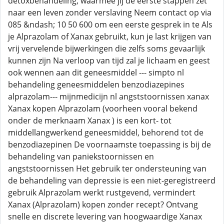
detoxbehandeling, waarmee jij de eerste stappen zet
naar een leven zonder verslaving Neem contact op via
085 &ndash; 10 50 600 om een eerste gesprek in te Als
je Alprazolam of Xanax gebruikt, kun je last krijgen van
vrij vervelende bijwerkingen die zelfs soms gevaarlijk
kunnen zijn Na verloop van tijd zal je lichaam en geest
ook wennen aan dit geneesmiddel --- simpto nl
behandeling geneesmiddelen benzodiazepines
alprazolam--- mijnmedicijn nl angststoornissen xanax
Xanax kopen Alprazolam (voorheen vooral bekend
onder de merknaam Xanax ) is een kort- tot
middellangwerkend geneesmiddel, behorend tot de
benzodiazepinen De voornaamste toepassing is bij de
behandeling van paniekstoornissen en
angststoornissen Het gebruik ter ondersteuning van
de behandeling van depressie is een niet-geregistreerd
gebruik Alprazolam werkt rustgevend, vermindert
Xanax (Alprazolam) kopen zonder recept? Ontvang
snelle en discrete levering van hoogwaardige Xanax