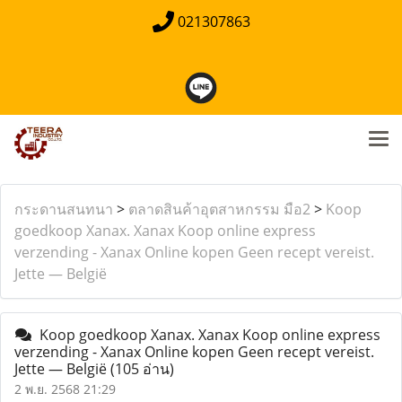
021307863
กระดานสนทนา
>
ตลาดสินค้าอุตสาหกรรม มือ2
>
Koop
goedkoop Xanax. Xanax Koop online express
verzending - Xanax Online kopen Geen recept vereist.
Jette — België
Koop goedkoop Xanax. Xanax Koop online express
verzending - Xanax Online kopen Geen recept vereist.
Jette — België
(105 อ่าน)
2 พ.ย. 2568 21:29