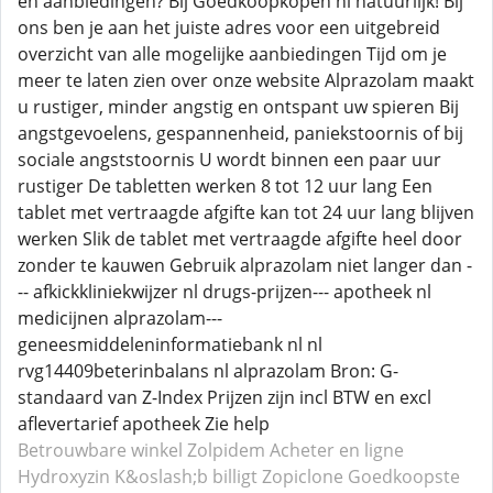
en aanbiedingen? Bij Goedkoopkopen nl natuurlijk! Bij
ons ben je aan het juiste adres voor een uitgebreid
overzicht van alle mogelijke aanbiedingen Tijd om je
meer te laten zien over onze website Alprazolam maakt
u rustiger, minder angstig en ontspant uw spieren Bij
angstgevoelens, gespannenheid, paniekstoornis of bij
sociale angststoornis U wordt binnen een paar uur
rustiger De tabletten werken 8 tot 12 uur lang Een
tablet met vertraagde afgifte kan tot 24 uur lang blijven
werken Slik de tablet met vertraagde afgifte heel door
zonder te kauwen Gebruik alprazolam niet langer dan -
-- afkickkliniekwijzer nl drugs-prijzen--- apotheek nl
medicijnen alprazolam---
geneesmiddeleninformatiebank nl nl
rvg14409beterinbalans nl alprazolam Bron: G-
standaard van Z-Index Prijzen zijn incl BTW en excl
aflevertarief apotheek Zie help
Betrouwbare winkel Zolpidem
Acheter en ligne
Hydroxyzin
K&oslash;b billigt Zopiclone
Goedkoopste