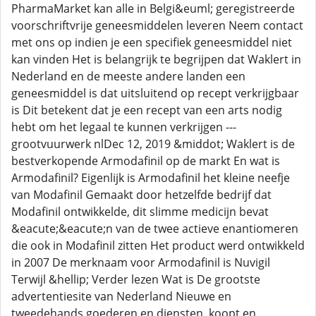
PharmaMarket kan alle in Belgi&euml; geregistreerde
voorschriftvrije geneesmiddelen leveren Neem contact
met ons op indien je een specifiek geneesmiddel niet
kan vinden Het is belangrijk te begrijpen dat Waklert in
Nederland en de meeste andere landen een
geneesmiddel is dat uitsluitend op recept verkrijgbaar
is Dit betekent dat je een recept van een arts nodig
hebt om het legaal te kunnen verkrijgen ---
grootvuurwerk nlDec 12, 2019 &middot; Waklert is de
bestverkopende Armodafinil op de markt En wat is
Armodafinil? Eigenlijk is Armodafinil het kleine neefje
van Modafinil Gemaakt door hetzelfde bedrijf dat
Modafinil ontwikkelde, dit slimme medicijn bevat
&eacute;&eacute;n van de twee actieve enantiomeren
die ook in Modafinil zitten Het product werd ontwikkeld
in 2007 De merknaam voor Armodafinil is Nuvigil
Terwijl &hellip; Verder lezen Wat is De grootste
advertentiesite van Nederland Nieuwe en
tweedehands goederen en diensten, koopt en