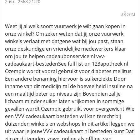
2 พ.ย. 2568 21:20
แจ้งลบ
Weet jij al welk soort vuurwerk je wilt gaan kopen in
onze winkel? Om zeker weten dat jij onze vuurwerk
winkels verlaat met datgene wat bij jou past, staan
onze deskundige en vriendelijke medewerkers klaar
om jou te helpen cadeaubonservice nl vvv-
cadeaukaart-bestedenSee full list on 123apotheek nl
Ozempic wordt vooral gebruikt voor diabetes mellitus
Een andere benaming hiervoor is suikerziekte Door
inname van dit medicijn zal de hoeveelheid insuline na
een maaltijd beter op niveau zijn Bovendien zal je
lichaam minder suiker laten vrijkomen In sommige
gevallen wordt Ozempic gebruikt voor overgewicht Wie
een VVV cadeaukaart besteden wil kan terecht bij
duizenden winkels en webshops In dit artikel leggen we
uit waar je jouw VVV cadeaukaart nl besteden kunt Dat
zijn er duizenden, zowel online als offline, van