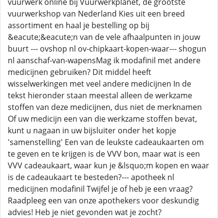
vuurwerk online bij Vuurwerkplanet, de grootste
vuurwerkshop van Nederland Kies uit een breed
assortiment en haal je bestelling op bij
&eacute;&eacute;n van de vele afhaalpunten in jouw
buurt --- ovshop nl ov-chipkaart-kopen-waar--- shogun
nl aanschaf-van-wapensMag ik modafinil met andere
medicijnen gebruiken? Dit middel heeft
wisselwerkingen met veel andere medicijnen In de
tekst hieronder staan meestal alleen de werkzame
stoffen van deze medicijnen, dus niet de merknamen
Of uw medicijn een van die werkzame stoffen bevat,
kunt u nagaan in uw bijsluiter onder het kopje
'samenstelling' Een van de leukste cadeaukaarten om
te geven en te krijgen is de VVV bon, maar wat is een
VVV cadeaukaart, waar kun je &lsquo;m kopen en waar
is de cadeaukaart te besteden?--- apotheek nl
medicijnen modafinil Twijfel je of heb je een vraag?
Raadpleeg een van onze apothekers voor deskundig
advies! Heb je niet gevonden wat je zocht?