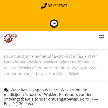
021307863
กระดานสนทนา
>
ตลาดสินค้าอุตสาหกรรม มือ2
>
Waar
kan ik kopen Waklert. Waklert online medicijnen 's
nachts - Waklert Rembours zonder ontvangstbewijs
zonder ontvangstbewijs. Kortrijk — België
Waar kan ik kopen Waklert. Waklert online
medicijnen 's nachts - Waklert Rembours zonder
ontvangstbewijs zonder ontvangstbewijs. Kortrijk —
België
(120 อ่าน)