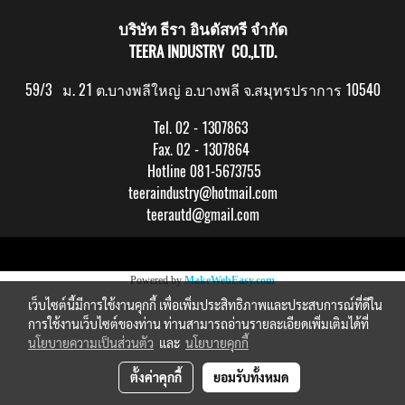
บริษัท ธีรา อินดัสทรี จำกัด
TEERA INDUSTRY CO.,LTD.
59/3 ม. 21 ต.บางพลีใหญ่ อ.บางพลี จ.สมุทรปราการ 10540
Tel. 02 - 1307863
Fax. 02 - 1307864
Hotline 081-5673755
teeraindustry@hotmail.com
teerautd@gmail.com
Copy right by makewebeasy.com
Powered by
MakeWebEasy.com
เว็บไซต์นี้มีการใช้งานคุกกี้ เพื่อเพิ่มประสิทธิภาพและประสบการณ์ที่ดีใน
การใช้งานเว็บไซต์ของท่าน ท่านสามารถอ่านรายละเอียดเพิ่มเติมได้ที่
นโยบายความเป็นส่วนตัว
และ
นโยบายคุกกี้
ตั้งค่าคุกกี้
ยอมรับทั้งหมด