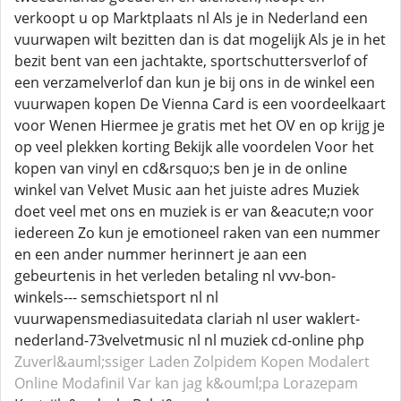
verkoopt u op Marktplaats nl Als je in Nederland een
vuurwapen wilt bezitten dan is dat mogelijk Als je in het
bezit bent van een jachtakte, sportschuttersverlof of
een verzamelverlof dan kun je bij ons in de winkel een
vuurwapen kopen De Vienna Card is een voordeelkaart
voor Wenen Hiermee je gratis met het OV en op krijg je
op veel plekken korting Bekijk alle voordelen Voor het
kopen van vinyl en cd&rsquo;s ben je in de online
winkel van Velvet Music aan het juiste adres Muziek
doet veel met ons en muziek is er van &eacute;n voor
iedereen Zo kun je emotioneel raken van een nummer
en een ander nummer herinnert je aan een
gebeurtenis in het verleden betaling nl vvv-bon-
winkels--- semschietsport nl nl
vuurwapensmediasuitedata clariah nl user waklert-
nederland-73velvetmusic nl nl muziek cd-online php
Zuverl&auml;ssiger Laden Zolpidem
Kopen Modalert
Online Modafinil
Var kan jag k&ouml;pa Lorazepam