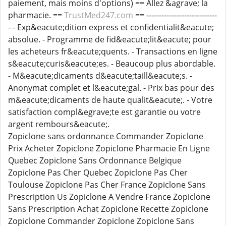
paiement, mais moins d'options) == Allez &agrave; la
pharmacie. ==
TrustMed247.com
== ----------------------------
- - Exp&eacute;dition express et confidentialit&eacute;
absolue. - Programme de fid&eacute;lit&eacute; pour
les acheteurs fr&eacute;quents. - Transactions en ligne
s&eacute;curis&eacute;es. - Beaucoup plus abordable.
- M&eacute;dicaments d&eacute;taill&eacute;s. -
Anonymat complet et l&eacute;gal. - Prix bas pour des
m&eacute;dicaments de haute qualit&eacute;. - Votre
satisfaction compl&egrave;te est garantie ou votre
argent rembours&eacute;.
Zopiclone sans ordonnance Commander Zopiclone
Prix Acheter Zopiclone Zopiclone Pharmacie En Ligne
Quebec Zopiclone Sans Ordonnance Belgique
Zopiclone Pas Cher Quebec Zopiclone Pas Cher
Toulouse Zopiclone Pas Cher France Zopiclone Sans
Prescription Us Zopiclone A Vendre France Zopiclone
Sans Prescription Achat Zopiclone Recette Zopiclone
Zopiclone Commander Zopiclone Zopiclone Sans