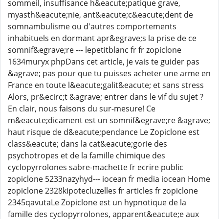
sommeil, insuffisance h&eacute;patique grave,
myasth&eacute;nie, ant&eacute;c&eacute;dent de
somnambulisme ou d'autres comportements
inhabituels en dormant apr&egrave;s la prise de ce
somnif&egrave;re --- lepetitblanc fr fr zopiclone
1634muryx phpDans cet article, je vais te guider pas
&agrave; pas pour que tu puisses acheter une arme en
France en toute l&eacute;galit&eacute; et sans stress
Alors, pr&ecirc;t &agrave; entrer dans le vif du sujet ?
En clair, nous faisons du sur-mesure! Ce
m&eacute;dicament est un somnif&egrave;re &agrave;
haut risque de d&eacute;pendance Le Zopiclone est
class&eacute; dans la cat&eacute;gorie des
psychotropes et de la famille chimique des
cyclopyrrolones sabre-machette fr ecrire public
zopiclone 5233nazyhyd--- iocean fr media iocean Home
zopiclone 2328kipotecluzelles fr articles fr zopiclone
2345qavutaLe Zopiclone est un hypnotique de la
famille des cyclopyrrolones, apparent&eacute;e aux