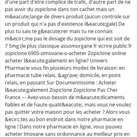
d'une part d'etre complice de trafic, d'autre part de ne
pas avoir du zopiclone dans ton cachet mais un
m&eacute;lange de divers produit (aucun controle sur
un produit qui n'a pas d'existence l&eacute;gale) De
plus tu sais te g&eacute;rer mais tu ne connais
m&ecirc;me pas le dosage du zopiclone qui est soit de
7 5mg (le plus classique assomorgane fr ecrire public fr
zopiclone 6905-zimovane-o-acheter Zopiclone online
acheter l&eacute;galement en ligne? Univers
Pharmacie vous fin plusieurs modes de livraison: en
pharmacie tube relais, &agrave; domicile, en point
relais, en passant Sur Documentissime : Acheter
l&eacute;galement Zopiclone Zopiclone Pas Cher
France --- Avez-vous besoin de m&eacute;dicaments
fiables et de haute qualit&eacute;, mais vous ne voulez
pas quitter votre maison pour les acheter ? Alors vous
&ecirc;tes au bon endroit dans notre pharmacie en
ligne ! Dans notre pharmacie en ligne, vous pouvez
acheter Imovane sans ordonnance au meilleur prix en