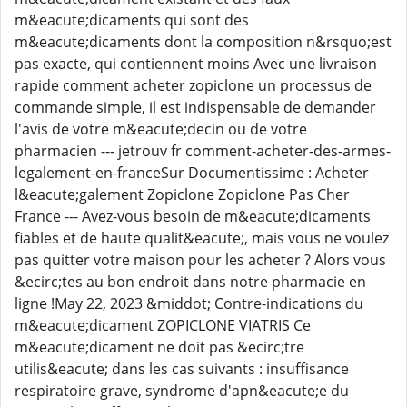
m&eacute;dicaments qui sont des
m&eacute;dicaments dont la composition n&rsquo;est
pas exacte, qui contiennent moins Avec une livraison
rapide comment acheter zopiclone un processus de
commande simple, il est indispensable de demander
l'avis de votre m&eacute;decin ou de votre
pharmacien --- jetrouv fr comment-acheter-des-armes-
legalement-en-franceSur Documentissime : Acheter
l&eacute;galement Zopiclone Zopiclone Pas Cher
France --- Avez-vous besoin de m&eacute;dicaments
fiables et de haute qualit&eacute;, mais vous ne voulez
pas quitter votre maison pour les acheter ? Alors vous
&ecirc;tes au bon endroit dans notre pharmacie en
ligne !May 22, 2023 &middot; Contre-indications du
m&eacute;dicament ZOPICLONE VIATRIS Ce
m&eacute;dicament ne doit pas &ecirc;tre
utilis&eacute; dans les cas suivants : insuffisance
respiratoire grave, syndrome d'apn&eacute;e du