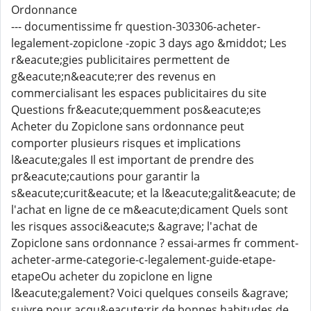
Ordonnance
--- documentissime fr question-303306-acheter-
legalement-zopiclone -zopic 3 days ago &middot; Les
r&eacute;gies publicitaires permettent de
g&eacute;n&eacute;rer des revenus en
commercialisant les espaces publicitaires du site
Questions fr&eacute;quemment pos&eacute;es
Acheter du Zopiclone sans ordonnance peut
comporter plusieurs risques et implications
l&eacute;gales Il est important de prendre des
pr&eacute;cautions pour garantir la
s&eacute;curit&eacute; et la l&eacute;galit&eacute; de
l'achat en ligne de ce m&eacute;dicament Quels sont
les risques associ&eacute;s &agrave; l'achat de
Zopiclone sans ordonnance ? essai-armes fr comment-
acheter-arme-categorie-c-legalement-guide-etape-
etapeOu acheter du zopiclone en ligne
l&eacute;galement? Voici quelques conseils &agrave;
suivre pour acqu&eacute;rir de bonnes habitudes de