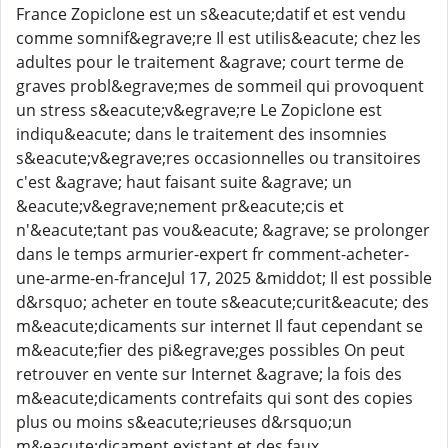
France Zopiclone est un s&eacute;datif et est vendu
comme somnif&egrave;re Il est utilis&eacute; chez les
adultes pour le traitement &agrave; court terme de
graves probl&egrave;mes de sommeil qui provoquent
un stress s&eacute;v&egrave;re Le Zopiclone est
indiqu&eacute; dans le traitement des insomnies
s&eacute;v&egrave;res occasionnelles ou transitoires
c'est &agrave; haut faisant suite &agrave; un
&eacute;v&egrave;nement pr&eacute;cis et
n'&eacute;tant pas vou&eacute; &agrave; se prolonger
dans le temps armurier-expert fr comment-acheter-
une-arme-en-franceJul 17, 2025 &middot; Il est possible
d&rsquo; acheter en toute s&eacute;curit&eacute; des
m&eacute;dicaments sur internet Il faut cependant se
m&eacute;fier des pi&egrave;ges possibles On peut
retrouver en vente sur Internet &agrave; la fois des
m&eacute;dicaments contrefaits qui sont des copies
plus ou moins s&eacute;rieuses d&rsquo;un
m&eacute;dicament existant et des faux