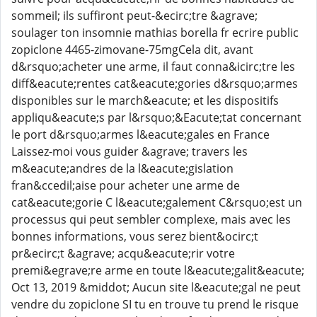
sommeil; ils suffiront peut-&ecirc;tre &agrave;
soulager ton insomnie mathias borella fr ecrire public
zopiclone 4465-zimovane-75mgCela dit, avant
d&rsquo;acheter une arme, il faut conna&icirc;tre les
diff&eacute;rentes cat&eacute;gories d&rsquo;armes
disponibles sur le march&eacute; et les dispositifs
appliqu&eacute;s par l&rsquo;&Eacute;tat concernant
le port d&rsquo;armes l&eacute;gales en France
Laissez-moi vous guider &agrave; travers les
m&eacute;andres de la l&eacute;gislation
fran&ccedil;aise pour acheter une arme de
cat&eacute;gorie C l&eacute;galement C&rsquo;est un
processus qui peut sembler complexe, mais avec les
bonnes informations, vous serez bient&ocirc;t
pr&ecirc;t &agrave; acqu&eacute;rir votre
premi&egrave;re arme en toute l&eacute;galit&eacute;
Oct 13, 2019 &middot; Aucun site l&eacute;gal ne peut
vendre du zopiclone SI tu en trouve tu prend le risque