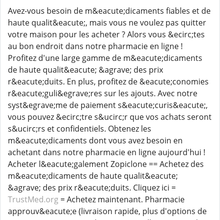
Avez-vous besoin de m&eacute;dicaments fiables et de
haute qualit&eacute;, mais vous ne voulez pas quitter
votre maison pour les acheter ? Alors vous &ecirc;tes
au bon endroit dans notre pharmacie en ligne !
Profitez d'une large gamme de m&eacute;dicaments
de haute qualit&eacute; &agrave; des prix
r&eacute;duits. En plus, profitez de &eacute;conomies
r&eacute;guli&egrave;res sur les ajouts. Avec notre
syst&egrave;me de paiement s&eacute;curis&eacute;,
vous pouvez &ecirc;tre s&ucirc;r que vos achats seront
s&ucirc;rs et confidentiels. Obtenez les
m&eacute;dicaments dont vous avez besoin en
achetant dans notre pharmacie en ligne aujourd'hui !
Acheter l&eacute;galement Zopiclone == Achetez des
m&eacute;dicaments de haute qualit&eacute;
&agrave; des prix r&eacute;duits. Cliquez ici =
TrustMed.org
= Achetez maintenant. Pharmacie
approuv&eacute;e (livraison rapide, plus d'options de