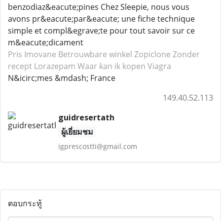
benzodiaz&eacute;pines Chez Sleepie, nous vous
avons pr&eacute;par&eacute; une fiche technique
simple et compl&egrave;te pour tout savoir sur ce
m&eacute;dicament
Pris Imovane
Betrouwbare winkel Zopiclone
Zonder
recept Lorazepam
Waar kan ik kopen Viagra
N&icirc;mes &mdash; France
149.40.52.113
guidresertath
ผู้เยี่ยมชม
igprescostti@gmail.com
ตอบกระทู้