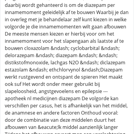
daarbij wordt gehanteerd is om de diazepam per
innamemoment geleidelijk af te bouwen Waarbij je dan
in overleg met je behandelaar zelf kunt kiezen in welke
volgorde je die innamemomenten wilt gaan afbouwen
De meeste mensen kiezen er hierbij voor om het
innamemoment voor het slapengaan als laatste af te
bouwen cloxazolam &ndash; cyclobarbital &ndash;
delorazepam &ndash; diazepam &ndash; &ndash;
distikstofmonoxide, lachgas N2O &ndash; diclazepam
estazolam &ndash; ethchlorvynol &ndash;Diazepam
werkt rustgevend en ontspant de spieren Het maakt
ook suf Het wordt onder meer gebruikt bij
slapeloosheid, angstgevoelens en epilepsie ---
apotheek nl medicijnen diazepam De volgorde kan
verschillen per casus, het is afhankelijk van het middel,
de anamnese en andere factoren Onthoud vooral:
door de combinatie van deze middelen duurt het
afbouwen van &eacute;lk middel aanzienlijk langer