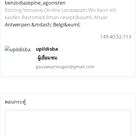
benzodiazepine_agonisten
Korting Imovane
On-line Lorazepam
Wo kann ich
kaufen Restomed
Ilman resepti&auml; Ativan
Antwerpen &mdash; Belgi&euml;
149.40.52.113
upildisba
ผู้เยี่ยมชม
gauswearleugen@gmail.com
ตอบกระทู้