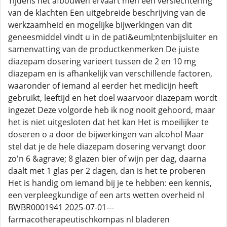
Tijdens het afbouwen ervaart men een verslechtering
van de klachten Een uitgebreide beschrijving van de
werkzaamheid en mogelijke bijwerkingen van dit
geneesmiddel vindt u in de pati&euml;ntenbijsluiter en
samenvatting van de productkenmerken De juiste
diazepam dosering varieert tussen de 2 en 10 mg
diazepam en is afhankelijk van verschillende factoren,
waaronder of iemand al eerder het medicijn heeft
gebruikt, leeftijd en het doel waarvoor diazepam wordt
ingezet Deze volgorde heb ik nog nooit gehoord, maar
het is niet uitgesloten dat het kan Het is moeilijker te
doseren o a door de bijwerkingen van alcohol Maar
stel dat je de hele diazepam dosering vervangt door
zo'n 6 &agrave; 8 glazen bier of wijn per dag, daarna
daalt met 1 glas per 2 dagen, dan is het te proberen
Het is handig om iemand bij je te hebben: een kennis,
een verpleegkundige of een arts wetten overheid nl
BWBR0001941 2025-07-01---
farmacotherapeutischkompas nl bladeren