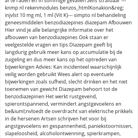
af te raden en in sommige gevallen zelfs strafbaar ---
knmp nl rekenmodules benzos_htmlKonakion&reg;
injvlst 10 mg ml, 1 ml (Vit K)--- simpto nl behandeling
geneesmiddelen benzodiazepines diazepam Afbouwen
Hier vind je alle belangrijke informatie over het
afbouwen van benzodiazepines Ook staan er
veelgestelde vragen en tips Diazepam geeft bij
langdurig gebruik meer kans op accumulatie bij de
zuigeling en dus meer kans op het optreden van
bijwerkingen Advies: Kan incidenteel waarschijnlijk
veilig worden gebruikt Wees alert op eventuele
bijwerkingen zoals sufheid, slecht drinken en het niet
toenemen van gewicht Diazepam behoort tot de
benzodiazepinen Het werkt rustgevend,
spierontspannend, vermindert angstgevoelens en
be&iuml;nvloedt de overdracht van elektrische prikkels
in de hersenen Artsen schrijven het voor bij
angstgevoelens en gespannenheid, paniekstoornissen,
slapeloosheid, alcoholontwenning, spierkrampen,