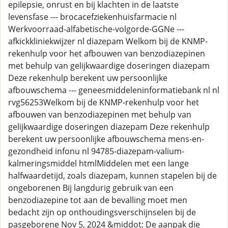
epilepsie, onrust en bij klachten in de laatste
levensfase --- brocacefziekenhuisfarmacie nl
Werkvoorraad-alfabetische-volgorde-GGNe ---
afkickkliniekwijzer nl diazepam Welkom bij de KNMP-
rekenhulp voor het afbouwen van benzodiazepinen
met behulp van gelijkwaardige doseringen diazepam
Deze rekenhulp berekent uw persoonlijke
afbouwschema --- geneesmiddeleninformatiebank nl nl
rvg56253Welkom bij de KNMP-rekenhulp voor het
afbouwen van benzodiazepinen met behulp van
gelijkwaardige doseringen diazepam Deze rekenhulp
berekent uw persoonlijke afbouwschema mens-en-
gezondheid infonu nl 94785-diazepam-valium-
kalmeringsmiddel htmlMiddelen met een lange
halfwaardetijd, zoals diazepam, kunnen stapelen bij de
ongeborenen Bij langdurig gebruik van een
benzodiazepine tot aan de bevalling moet men
bedacht zijn op onthoudingsverschijnselen bij de
pasgeborene Nov 5, 2024 &middot; De aanpak die