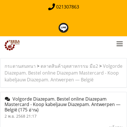
021307863
กระดานสนทนา
>
ตลาดสินค้าอุตสาหกรรม มือ2
>
Volgorde
Diazepam. Bestel online Diazepam Mastercard - Koop
kabeljauw Diazepam. Antwerpen — België
Volgorde Diazepam. Bestel online Diazepam
Mastercard - Koop kabeljauw Diazepam. Antwerpen —
België
(175 อ่าน)
2 พ.ย. 2568 21:17