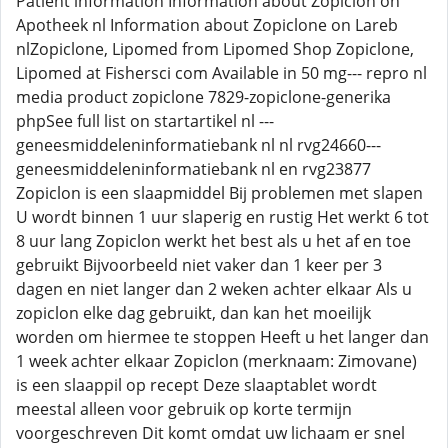
Patient information Information about Zopiclon on
Apotheek nl Information about Zopiclone on Lareb
nlZopiclone, Lipomed from Lipomed Shop Zopiclone,
Lipomed at Fishersci com Available in 50 mg--- repro nl
media product zopiclone 7829-zopiclone-generika
phpSee full list on startartikel nl ---
geneesmiddeleninformatiebank nl nl rvg24660---
geneesmiddeleninformatiebank nl en rvg23877
Zopiclon is een slaapmiddel Bij problemen met slapen
U wordt binnen 1 uur slaperig en rustig Het werkt 6 tot
8 uur lang Zopiclon werkt het best als u het af en toe
gebruikt Bijvoorbeeld niet vaker dan 1 keer per 3
dagen en niet langer dan 2 weken achter elkaar Als u
zopiclon elke dag gebruikt, dan kan het moeilijk
worden om hiermee te stoppen Heeft u het langer dan
1 week achter elkaar Zopiclon (merknaam: Zimovane)
is een slaappil op recept Deze slaaptablet wordt
meestal alleen voor gebruik op korte termijn
voorgeschreven Dit komt omdat uw lichaam er snel