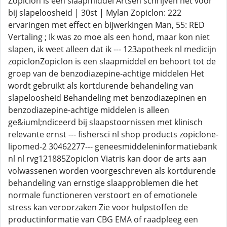
Zopiclon is een slaapmiddel Artsen schrijven het voor
bij slapeloosheid | 30st | Mylan Zopiclon: 222
ervaringen met effect en bijwerkingen Man, 55: RED
Vertaling ; Ik was zo moe als een hond, maar kon niet
slapen, ik weet alleen dat ik --- 123apotheek nl medicijn
zopiclonZopiclon is een slaapmiddel en behoort tot de
groep van de benzodiazepine-achtige middelen Het
wordt gebruikt als kortdurende behandeling van
slapeloosheid Behandeling met benzodiazepinen en
benzodiazepine-achtige middelen is alleen
ge&iuml;ndiceerd bij slaapstoornissen met klinisch
relevante ernst --- fishersci nl shop products zopiclone-
lipomed-2 30462277--- geneesmiddeleninformatiebank
nl nl rvg121885Zopiclon Viatris kan door de arts aan
volwassenen worden voorgeschreven als kortdurende
behandeling van ernstige slaapproblemen die het
normale functioneren verstoort en of emotionele
stress kan veroorzaken Zie voor hulpstoffen de
productinformatie van CBG EMA of raadpleeg een