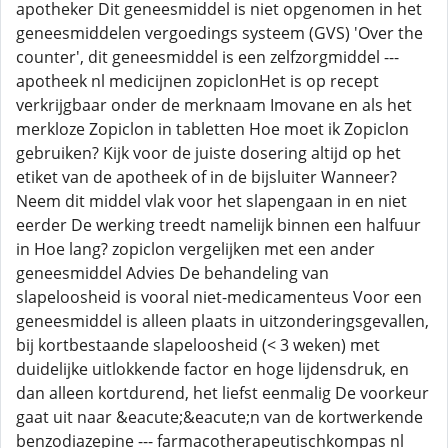
apotheker Dit geneesmiddel is niet opgenomen in het
geneesmiddelen vergoedings systeem (GVS) 'Over the
counter', dit geneesmiddel is een zelfzorgmiddel ---
apotheek nl medicijnen zopiclonHet is op recept
verkrijgbaar onder de merknaam Imovane en als het
merkloze Zopiclon in tabletten Hoe moet ik Zopiclon
gebruiken? Kijk voor de juiste dosering altijd op het
etiket van de apotheek of in de bijsluiter Wanneer?
Neem dit middel vlak voor het slapengaan in en niet
eerder De werking treedt namelijk binnen een halfuur
in Hoe lang? zopiclon vergelijken met een ander
geneesmiddel Advies De behandeling van
slapeloosheid is vooral niet-medicamenteus Voor een
geneesmiddel is alleen plaats in uitzonderingsgevallen,
bij kortbestaande slapeloosheid (< 3 weken) met
duidelijke uitlokkende factor en hoge lijdensdruk, en
dan alleen kortdurend, het liefst eenmalig De voorkeur
gaat uit naar &eacute;&eacute;n van de kortwerkende
benzodiazepine --- farmacotherapeutischkompas nl