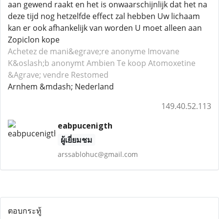
aan gewend raakt en het is onwaarschijnlijk dat het na
deze tijd nog hetzelfde effect zal hebben Uw lichaam
kan er ook afhankelijk van worden U moet alleen aan
Zopiclon kope
Achetez de mani&egrave;re anonyme Imovane
K&oslash;b anonymt Ambien
Te koop Atomoxetine
&Agrave; vendre Restomed
Arnhem &mdash; Nederland
149.40.52.113
eabpucenigth
ผู้เยี่ยมชม
arssablohuc@gmail.com
ตอบกระทู้