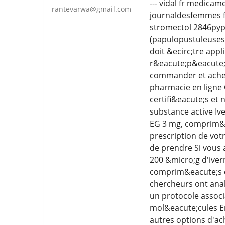
--- vidal fr medica
rantevarwa@gmail.com
journaldesfemmes fr
stromectol 2846pypo
(papulopustuleuses)
doit &ecirc;tre app
r&eacute;p&eacute;t
commander et achet
pharmacie en ligne
certifi&eacute;s et
substance active I
EG 3 mg, comprim&e
prescription de vo
de prendre Si vous 
200 &micro;g d'iver
comprim&eacute;s e
chercheurs ont anal
un protocole associ
mol&eacute;cules En
autres options d'ach