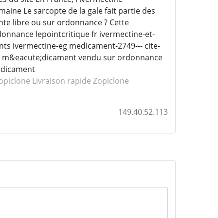
aine Le sarcopte de la gale fait partie des
nte libre ou sur ordonnance ? Cette
nnance lepointcritique fr ivermectine-et-
ts ivermectine-eg medicament-2749--- cite-
 un m&eacute;dicament vendu sur ordonnance
e;dicament
opiclone
Livraison rapide Zopiclone
149.40.52.113