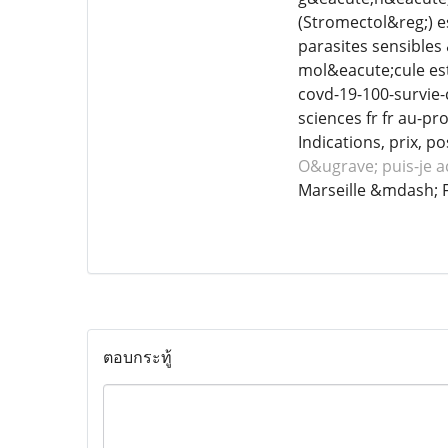
(Stromectol&reg;) es
parasites sensibles
mol&eacute;cule est
covd-19-100-survie
sciences fr fr au-
Indications, prix, 
O&ugrave; puis-je a
Marseille &mdash; 
ตอบกระทู้