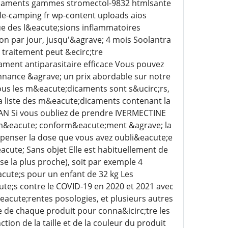
edicaments gammes stromectol-9832 htmlsante
le-camping fr wp-content uploads aios
ue des l&eacute;sions inflammatoires
on par jour, jusqu'&agrave; 4 mois Soolantra
 traitement peut &ecirc;tre
ament antiparasitaire efficace Vous pouvez
ance &agrave; un prix abordable sur notre
us les m&eacute;dicaments sont s&ucirc;rs,
la liste des m&eacute;dicaments contenant la
N Si vous oubliez de prendre IVERMECTINE
m&eacute; conform&eacute;ment &agrave; la
penser la dose que vous avez oubli&eacute;e
ute; Sans objet Elle est habituellement de
e la plus proche), soit par exemple 4
ute;s pour un enfant de 32 kg Les
ute;s contre le COVID-19 en 2020 et 2021 avec
eacute;rentes posologies, et plusieurs autres
 de chaque produit pour conna&icirc;tre les
tion de la taille et de la couleur du produit