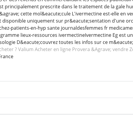
t principalement prescrite dans le traitement de la gale hum
 &agrave; cette mol&eacute;cule L'ivermectine est-elle en ve
 disponible uniquement sur pr&eacute;sentation d'une ordo
-chez-patients-en-hyp sante journaldesfemmes fr medicamen
programme lieux-ressources ivermectineIvermectine Eg est
posologie D&eacute;couvrez toutes les infos sur ce m&eacut
cheter ? Valium
Acheter en ligne Provera
&Agrave; vendre Z
France