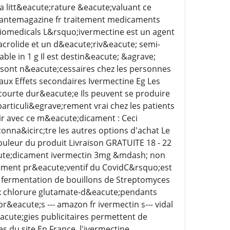
la litt&eacute;rature &eacute;valuant ce
 santemagazine fr traitement medicaments
iomedicals L&rsquo;ivermectine est un agent
acrolide et un d&eacute;riv&eacute; semi-
le in 1 g Il est destin&eacute; &agrave;
s sont n&eacute;cessaires chez les personnes
ux Effets secondaires Ivermectine Eg Les
courte dur&eacute;e Ils peuvent se produire
particuli&egrave;rement vrai chez les patients
nir avec ce m&eacute;dicament : Ceci
onna&icirc;tre les autres options d'achat Le
 couleur du produit Livraison GRATUITE 18 - 22
cute;dicament ivermectin 3mg &mdash; non
ement pr&eacute;ventif du CovidC&rsquo;est
a fermentation de bouillons de Streptomyces
aux chlorure glutamate-d&eacute;pendants
&eacute;s --- amazon fr ivermectin s--- vidal
cute;gies publicitaires permettent de
 du site En France, l'ivermectine