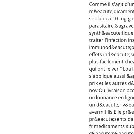
Comme il s'agit d'un
m&eacute;dicament d
soolantra-10-mg-g-
parasitaire &agrave
synth&eacute;tique 
traiter l'infection
immunod&eacute;prim
effets ind&eacute;s
plus facilement chez
qui ont le ver " Loa
s'applique aussi &a
prix et les autres d
nov Ou livraison a
ordonnance en lign
un d&eacute;riv&eac
avermitilis Elle pr
pr&eacute;sents dan
fr medicaments subs
g&eacute;n&eacute;r