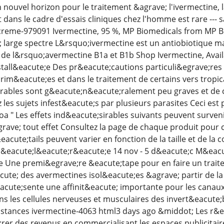
 nouvel horizon pour le traitement &agrave; l'ivermectine, 
ans le cadre d'essais cliniques chez l'homme est rare ---
creme-979091 Ivermectine, 95 %, MP Biomedicals from MP B
; large spectre L&rsquo;ivermectine est un antiobiotique m
de l&rsquo;avermectine B1a et B1b Shop Ivermectine, Availab
 install&eacute;e Des pr&eacute;cautions particuli&egrave;re
&eacute;es et dans le traitement de certains vers tropica
irables sont g&eacute;n&eacute;ralement peu graves et de 
 les sujets infest&eacute;s par plusieurs parasites Ceci est 
 loa " Les effets ind&eacute;sirables suivants peuvent surve
grave; tout effet Consultez la page de chaque produit pour c
&eacute;tails peuvent varier en fonction de la taille et de la
cc&eacute;l&eacute;r&eacute;e 14 nov - 5 d&eacute;c M&ea
e Une premi&egrave;re &eacute;tape pour en faire un trait
ute; des avermectines isol&eacute;es &agrave; partir de l
&eacute;sente une affinit&eacute; importante pour les can
s les cellules nerveuses et musculaires des invert&eacute;br
tances ivermectine-4063 html3 days ago &middot; Les r&ea
er des revenus en commercialisant les espaces publicitaires