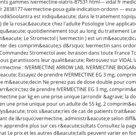
ments gammes ivermectine-viatris-87531 html--- vidal fr m
 2838177-ivermectine-poux-gale-indication-ordonn --- esca
dikSoolantra est indiqu&eacute; dans le traitement topiq
 de la rosac&eacute;e chez l'adulte Posologie Une applicati
liqu&eacute; quotidiennement tout au long du traitement Le
&eacute; Le Stromectol ( Ivermectin ) est un m&eacute;dic
er des comprim&eacute;s d&rsquo; Ivermectin sans ordonn
 Commandez Stromectol avec livraison dans toute France To
 nous garantissons leur qualit&eacute; Retrouvez sur VIDAL 
vermectine : IVERMECTINE ARROW LAB, IVERMECTINE BIOGARA
acute; Essayez de prendre IVERMECTINE EG 3 mg, compri
tre m&eacute;decin Ne prenez pas de dose double pour com
arr&ecirc;tez de prendre IVERMECTINE EG 3 mg, comprim&eac
mectine par kg en une prise unique (arrondir &agrave; la dos
n une prise unique pour un adulte de 55 kg, 2 comprim&eac
ys&eacute; trois s&eacute;ries de cas de patients trait&eac
ant de l&rsquo;ivermectine, administr&eacute;e selon diff&
 apprendre plus sur ces r&eacute;sultats Consultez la page
at Le prix et les autres d&eacute;tails peuvent varier en fonc