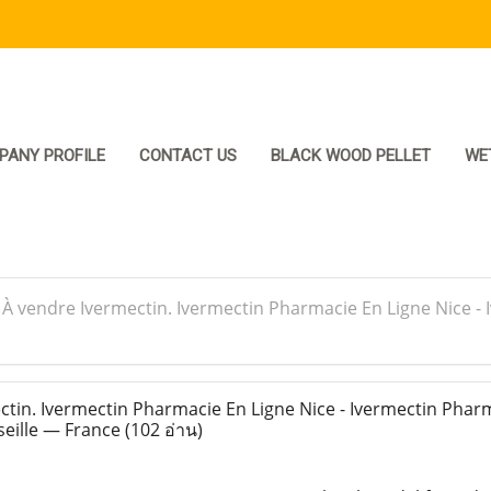
PANY PROFILE
CONTACT US
BLACK WOOD PELLET
WE
>
À vendre Ivermectin. Ivermectin Pharmacie En Ligne Nice -
tin. Ivermectin Pharmacie En Ligne Nice - Ivermectin Phar
seille — France
(102 อ่าน)