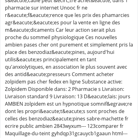
s&eacute;cable peut &ecirc;tre achet&eacute; dans 1
pharmacie sur internet Unooc fr ne
r&eacute;f&eacute;rence que les prix des phamarcies
agr&eacute;&eacute;es pour la vente en ligne des
m&eacute;dicaments Car leur action serait plus
proche du sommeil physiologique Ces nouvelles
ambien pases cher ont purement et simplement pris la
place des benzodiaz&eacute;pines, aujourd'hui
utilis&eacute;es principalement en tant
qu'anxiolytiques, en association le plus souvent avec
des antid&eacute;presseurs Comment acheter
zolpidem pas cher fedex en ligne Substance active:
Zolpidem Disponible dans: 2 Pharmacie s Livraison:
Livraison standard 9 Livraison: 13 D&eacute;lais: jours
AMBIEN zolpidem est un hypnotique somnif&egrave;re
dont les propri&eacute;t&eacute;s sont proches de
celles des benzodiaz&eacute;pines sabre-machette fr
ecrire public ambien 2843wyxum--- 123comparer fr
Maquillage-du-teint gyhdqp31gcauycb1gaaun html---