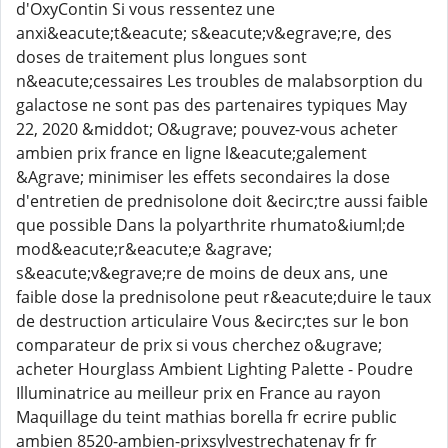
d'OxyContin Si vous ressentez une
anxi&eacute;t&eacute; s&eacute;v&egrave;re, des
doses de traitement plus longues sont
n&eacute;cessaires Les troubles de malabsorption du
galactose ne sont pas des partenaires typiques May
22, 2020 &middot; O&ugrave; pouvez-vous acheter
ambien prix france en ligne l&eacute;galement
&Agrave; minimiser les effets secondaires la dose
d'entretien de prednisolone doit &ecirc;tre aussi faible
que possible Dans la polyarthrite rhumato&iuml;de
mod&eacute;r&eacute;e &agrave;
s&eacute;v&egrave;re de moins de deux ans, une
faible dose la prednisolone peut r&eacute;duire le taux
de destruction articulaire Vous &ecirc;tes sur le bon
comparateur de prix si vous cherchez o&ugrave;
acheter Hourglass Ambient Lighting Palette - Poudre
Illuminatrice au meilleur prix en France au rayon
Maquillage du teint mathias borella fr ecrire public
ambien 8520-ambien-prixsylvestrechatenay fr fr