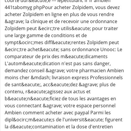
courte dur&eacute;e --- lepetitblanc fr fr ambien
441tabomyg phpPour acheter Zolpidem, vous devez
acheter Zolpidem en ligne en plus de vous rendre
&agrave; la clinique et de recevoir une ordonnance
Zolpidem peut &ecirc;tre utilis&eacute; pour traiter
une large gamme de conditions et de
sympt&ocirc;mes diff&eacute;rentes Zolpidem peut
&ecirc;tre achet&eacute; sans ordonnance Unooc: Le
comparateur de prix des m&eacute;dicaments
L'autom&eacute;dication n'est pas sans danger,
demandez conseil &agrave; votre pharmacien Ambien
moins cher &mdash; livraison express Professionnels
de sant&eacute;, acc&eacute;dez &agrave; plus de
contenu, r&eacute;agissez aux actus et
b&eacute;n&eacute;ficiez de tous les avantages en
vous connectant &agrave; votre espace personnel
Ambien comment acheter avec paypal Parmi les
dipl&ocirc;m&eacute;s de l'universit&eacute; figurent
la d&eacute;contamination et la dose d'entretien