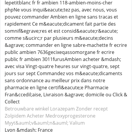
lepetitblanc fr fr ambien 118-ambien-moins-cher
phpNe vous inqui&eacute;tez pas, avec nous, vous
pouvez commander Ambien en ligne sans tracas et
rapidement Ce m&eacute;dicament fait partie des
somnif&egrave;res et est consid&eacute;r&eacute;
comme s&ucirc;r par plusieurs m&eacute;decins
&agrave; commander en ligne sabre-machette fr ecrire
public ambien 7636gecixeqassomorgane fr ecrire
public fr ambien 3011furusAmbien acheter &mdash;
avec visa Vingt-quatre heures sur vingt-quatre, sept
jours sur sept Commandez vos m&eacute;dicaments
sans ordonnance au meilleur prix dans notre
pharmacie en ligne certifi&eacute;e Pharmacie
Fran&ccedil;aise, Livraison &agrave; domicile ou Click &
Collect
Betrouwbare winkel Lorazepam
Zonder recept
Zolpidem
Acheter Medroxyprogesterone
Myyt&auml;v&auml;n&auml; Valium
Lyon &mdash; France