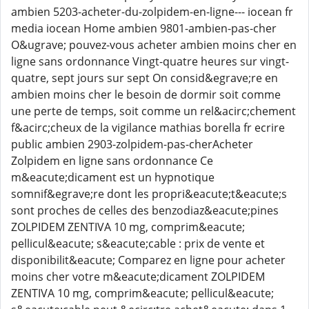
ambien 5203-acheter-du-zolpidem-en-ligne--- iocean fr
media iocean Home ambien 9801-ambien-pas-cher
O&ugrave; pouvez-vous acheter ambien moins cher en
ligne sans ordonnance Vingt-quatre heures sur vingt-
quatre, sept jours sur sept On consid&egrave;re en
ambien moins cher le besoin de dormir soit comme
une perte de temps, soit comme un rel&acirc;chement
f&acirc;cheux de la vigilance mathias borella fr ecrire
public ambien 2903-zolpidem-pas-cherAcheter
Zolpidem en ligne sans ordonnance Ce
m&eacute;dicament est un hypnotique
somnif&egrave;re dont les propri&eacute;t&eacute;s
sont proches de celles des benzodiaz&eacute;pines
ZOLPIDEM ZENTIVA 10 mg, comprim&eacute;
pellicul&eacute; s&eacute;cable : prix de vente et
disponibilit&eacute; Comparez en ligne pour acheter
moins cher votre m&eacute;dicament ZOLPIDEM
ZENTIVA 10 mg, comprim&eacute; pellicul&eacute;