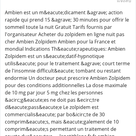
แจ้งลบ
Ambien est un m&eacute;dicament &agrave; action
rapide qui prend 15 &agrave; 30 minutes pour offrir le
sommeil toute la nuit Gratuit Tarifs fournis par
l'organisateur Acheter du zolpidem en ligne nuit pas
cher Ambien Zolpidem Ambien pour la France et
mondial Indications Th&eacute;rapeutiques: Ambien
Zolpidem est un s&eacute;datif-hypnotique
utilis&eacute; pour le traitement &agrave; court terme
de l'insomnie difficult&eacute; tombant ou restant
endormie Un docteur peut prescrire Ambien Zolpidem
pour des conditions additionnelles La dose maximale
de 10 mg par jour 5 mg chez les personnes
&acirc;g&eacute;es ne doit pas &ecirc;tre
d&eacute;pass&eacute;e Le zolpidem est
commercialis&eacute; par bo&icirc;te de 30
comprim&eacute;s, mais &eacute;galement de 10
comprim&eacute;s permettant un traitement de