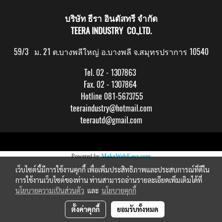
บริษัท ธีรา อินดัสทรี จำกัด
TEERA INDUSTRY CO.,LTD.
59/3 ม. 21 ต.บางพลีใหญ่ อ.บางพลี จ.สมุทรปราการ 10540
Tel. 02 - 1307863
Fax. 02 - 1307864
Hotline 081-5673755
teeraindustry@hotmail.com
teerautd@gmail.com
Copy right by makewebeasy.com
Powered by
MakeWebEasy.com
เว็บไซต์นี้มีการใช้งานคุกกี้ เพื่อเพิ่มประสิทธิภาพและประสบการณ์ที่ดีใน
การใช้งานเว็บไซต์ของท่าน ท่านสามารถอ่านรายละเอียดเพิ่มเติมได้ที่
นโยบายความเป็นส่วนตัว
และ
นโยบายคุกกี้
ตั้งค่าคุกกี้
ยอมรับทั้งหมด