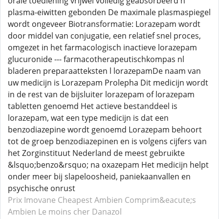
orale toediening vrijwel volledig geabsorbeerd n
plasma-eiwitten gebonden De maximale plasmaspiegel
wordt ongeveer Biotransformatie: Lorazepam wordt
door middel van conjugatie, een relatief snel proces,
omgezet in het farmacologisch inactieve lorazepam
glucuronide --- farmacotherapeutischkompas nl
bladeren preparaatteksten l lorazepamDe naam van
uw medicijn is Lorazepam Prolepha Dit medicijn wordt
in de rest van de bijsluiter lorazepam of lorazepam
tabletten genoemd Het actieve bestanddeel is
lorazepam, wat een type medicijn is dat een
benzodiazepine wordt genoemd Lorazepam behoort
tot de groep benzodiazepinen en is volgens cijfers van
het Zorginstituut Nederland de meest gebruikte
&lsquo;benzo&rsquo; na oxazepam Het medicijn helpt
onder meer bij slapeloosheid, paniekaanvallen en
psychische onrust
Prix Imovane
Cheapest Ambien
Comprim&eacute;s
Ambien
Le moins cher Danazol