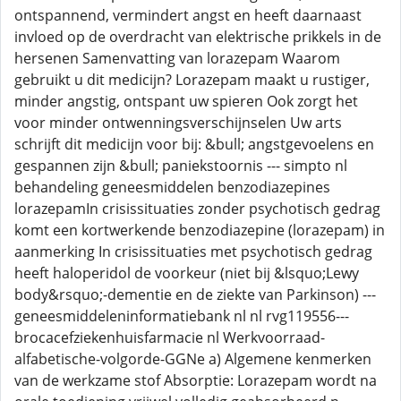
ontspannend, vermindert angst en heeft daarnaast
invloed op de overdracht van elektrische prikkels in de
hersenen Samenvatting van lorazepam Waarom
gebruikt u dit medicijn? Lorazepam maakt u rustiger,
minder angstig, ontspant uw spieren Ook zorgt het
voor minder ontwenningsverschijnselen Uw arts
schrijft dit medicijn voor bij: &bull; angstgevoelens en
gespannen zijn &bull; paniekstoornis --- simpto nl
behandeling geneesmiddelen benzodiazepines
lorazepamIn crisissituaties zonder psychotisch gedrag
komt een kortwerkende benzodiazepine (lorazepam) in
aanmerking In crisissituaties met psychotisch gedrag
heeft haloperidol de voorkeur (niet bij &lsquo;Lewy
body&rsquo;-dementie en de ziekte van Parkinson) ---
geneesmiddeleninformatiebank nl nl rvg119556---
brocacefziekenhuisfarmacie nl Werkvoorraad-
alfabetische-volgorde-GGNe a) Algemene kenmerken
van de werkzame stof Absorptie: Lorazepam wordt na