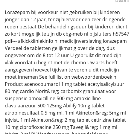
แจ้งลบ
Lorazepam bij voorkeur niet gebruiken bij kinderen
jonger dan 12 jaar, tenzij hiervoor een zeer dringende
reden bestaat De behandelingsduur bij kinderen dient
zo kort mogelijk te zijn db cbg-meb nl bijsluiters h57547
pdf--- afkickkliniekinfo nl medicijnverslaving lorazepam
Verdeel de tabletten gelijkmatig over de dag, dus
ongeveer om de 8 tot 12 uur U gebruikt dit medicijn
vlak voordat u begint met de chemo Uw arts heeft
aangegeven hoeveel tijdvan te voren u dit medicijn
moet innemen See full list on webwoordenboek nl
Product acenocoumarol 1 mg tablet acetylsalicylzuur
80 mg cardio Norit&reg; carbomix granulaat voor
suspensie amoxicilline 500 mg amoxicilline
clavulaanzuur 500 125mg Abilify 10mg tablet
atropinesulfaat 0,5 mg ml, 1 ml Akineton&reg; 5mg ml
injvlst, 1 ml Akineton&reg; 2 mg tablet cetirizine tablet
10 mg ciprofloxacine 250 mg Tavegil&reg; 1 mg ml