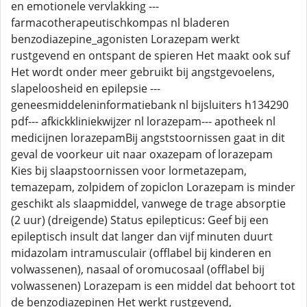
en emotionele vervlakking ---
farmacotherapeutischkompas nl bladeren
benzodiazepine_agonisten Lorazepam werkt
rustgevend en ontspant de spieren Het maakt ook suf
Het wordt onder meer gebruikt bij angstgevoelens,
slapeloosheid en epilepsie ---
geneesmiddeleninformatiebank nl bijsluiters h134290
pdf--- afkickkliniekwijzer nl lorazepam--- apotheek nl
medicijnen lorazepamBij angststoornissen gaat in dit
geval de voorkeur uit naar oxazepam of lorazepam
Kies bij slaapstoornissen voor lormetazepam,
temazepam, zolpidem of zopiclon Lorazepam is minder
geschikt als slaapmiddel, vanwege de trage absorptie
(2 uur) (dreigende) Status epilepticus: Geef bij een
epileptisch insult dat langer dan vijf minuten duurt
midazolam intramusculair (offlabel bij kinderen en
volwassenen), nasaal of oromucosaal (offlabel bij
volwassenen) Lorazepam is een middel dat behoort tot
de benzodiazepinen Het werkt rustgevend,