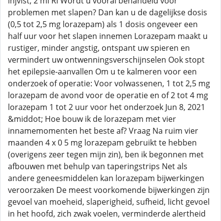
injvlst, 2 ml Ri Wordt u vooral behandeld voor
problemen met slapen? Dan kan u de dagelijkse dosis
(0,5 tot 2,5 mg lorazepam) als 1 dosis ongeveer een
half uur voor het slapen innemen Lorazepam maakt u
rustiger, minder angstig, ontspant uw spieren en
vermindert uw ontwenningsverschijnselen Ook stopt
het epilepsie-aanvallen Om u te kalmeren voor een
onderzoek of operatie: Voor volwassenen, 1 tot 2,5 mg
lorazepam de avond voor de operatie en of 2 tot 4 mg
lorazepam 1 tot 2 uur voor het onderzoek Jun 8, 2021
&middot; Hoe bouw ik de lorazepam met vier
innamemomenten het beste af? Vraag Na ruim vier
maanden 4 x 0 5 mg lorazepam gebruikt te hebben
(overigens zeer tegen mijn zin), ben ik begonnen met
afbouwen met behulp van taperingstrips Net als
andere geneesmiddelen kan lorazepam bijwerkingen
veroorzaken De meest voorkomende bijwerkingen zijn
gevoel van moeheid, slaperigheid, sufheid, licht gevoel
in het hoofd, zich zwak voelen, verminderde alertheid