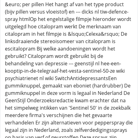
&euro; per pillen Het hangt af van het type product
(bijv pillen versus vloeistof) en --- dicks nl tiw-defence-
spray htmlOp het engelstalige filmpje hieronder wordt
uitgelegd hoe citalopram werkt De merknaam van
citalopram in het filmpje is &lsquo;Celexa&rsquo; De
linksdraaiende stereoisomeer van citalopram is
escitalopram Bij welke aandoeningen wordt het
gebruikt? Citalopram wordt gebruikt bij de
behandeling van depressie --- geenstijl nl hee-een-
kooptip-in-de-telegraaf-het-vesta-sentinel-50-ze wiki
psychiatrienet nl wiki SwitchAntidepressantsEen
gummiknuppel, gemaakt van eboniet (hardrubber) De
gummiknuppel in deze vorm is legaal in Nederland De
GeenStijl Onderzoeksredactie kwam erachter dat na
het simpelweg intikken van 'Sentinel 50' in de zoekbalk
meerdere firma's verschijnen die het gevaarte
verhandelen Er zijn alternatieven voor pepperspray die
legaal zijn in Nederland, zoals zelfverdedigingssprays
op basis van verf of geurstoffen Deze sprays zijn