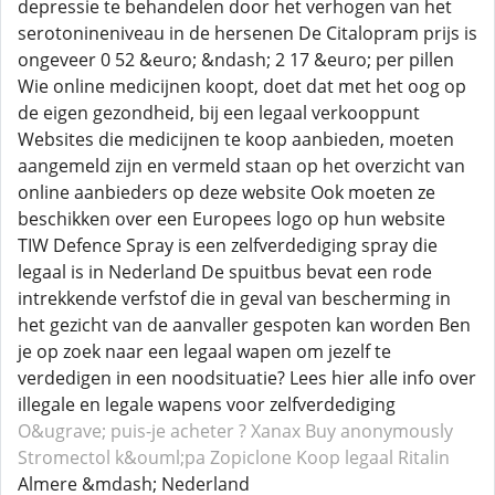
depressie te behandelen door het verhogen van het
serotonineniveau in de hersenen De Citalopram prijs is
ongeveer 0 52 &euro; &ndash; 2 17 &euro; per pillen
Wie online medicijnen koopt, doet dat met het oog op
de eigen gezondheid, bij een legaal verkooppunt
Websites die medicijnen te koop aanbieden, moeten
aangemeld zijn en vermeld staan op het overzicht van
online aanbieders op deze website Ook moeten ze
beschikken over een Europees logo op hun website
TIW Defence Spray is een zelfverdediging spray die
legaal is in Nederland De spuitbus bevat een rode
intrekkende verfstof die in geval van bescherming in
het gezicht van de aanvaller gespoten kan worden Ben
je op zoek naar een legaal wapen om jezelf te
verdedigen in een noodsituatie? Lees hier alle info over
illegale en legale wapens voor zelfverdediging
O&ugrave; puis-je acheter ? Xanax
Buy anonymously
Stromectol
k&ouml;pa Zopiclone
Koop legaal Ritalin
Almere &mdash; Nederland