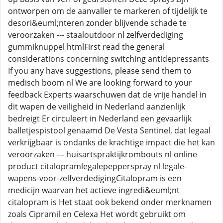
ontworpen om de aanvaller te markeren of tijdelijk te
desori&euml;nteren zonder blijvende schade te
veroorzaken --- staaloutdoor nl zelfverdediging
gummiknuppel htmlFirst read the general
considerations concerning switching antidepressants
If you any have suggestions, please send them to
medisch boom nl We are looking forward to your
feedback Experts waarschuwen dat de vrije handel in
dit wapen de veiligheid in Nederland aanzienlijk
bedreigt Er circuleert in Nederland een gevaarlijk
balletjespistool genaamd De Vesta Sentinel, dat legaal
verkrijgbaar is ondanks de krachtige impact die het kan
veroorzaken --- huisartspraktijkrombouts nl online
product citalopramlegalepepperspray nl legale-
wapens-voor-zelfverdedigingCitalopram is een
medicijn waarvan het actieve ingredi&euml;nt
citalopram is Het staat ook bekend onder merknamen
zoals Cipramil en Celexa Het wordt gebruikt om