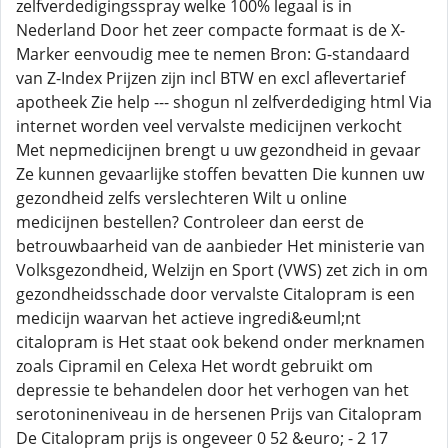
zelfverdedigingsspray welke 100% legaal is in
Nederland Door het zeer compacte formaat is de X-
Marker eenvoudig mee te nemen Bron: G-standaard
van Z-Index Prijzen zijn incl BTW en excl aflevertarief
apotheek Zie help --- shogun nl zelfverdediging html Via
internet worden veel vervalste medicijnen verkocht
Met nepmedicijnen brengt u uw gezondheid in gevaar
Ze kunnen gevaarlijke stoffen bevatten Die kunnen uw
gezondheid zelfs verslechteren Wilt u online
medicijnen bestellen? Controleer dan eerst de
betrouwbaarheid van de aanbieder Het ministerie van
Volksgezondheid, Welzijn en Sport (VWS) zet zich in om
gezondheidsschade door vervalste Citalopram is een
medicijn waarvan het actieve ingredi&euml;nt
citalopram is Het staat ook bekend onder merknamen
zoals Cipramil en Celexa Het wordt gebruikt om
depressie te behandelen door het verhogen van het
serotonineniveau in de hersenen Prijs van Citalopram
De Citalopram prijs is ongeveer 0 52 &euro; - 2 17