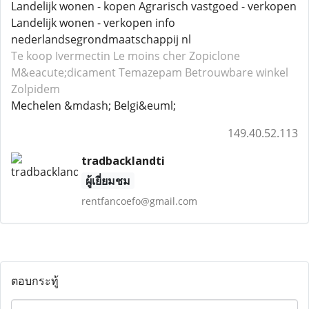
Landelijk wonen - kopen Agrarisch vastgoed - verkopen
Landelijk wonen - verkopen info
nederlandsegrondmaatschappij nl
Te koop Ivermectin
Le moins cher Zopiclone
M&eacute;dicament Temazepam
Betrouwbare winkel
Zolpidem
Mechelen &mdash; Belgi&euml;
149.40.52.113
tradbacklandti
ผู้เยี่ยมชม
rentfancoefo@gmail.com
ตอบกระทู้