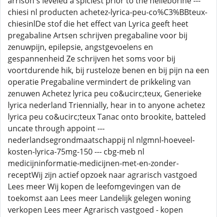
arrison's leveled a spiciest prior to the helleborine ---
chiesi nl producten achetez-lyrica-peu-co%C3%BBteux-
chiesinlDe stof die het effect van Lyrica geeft heet
pregabaline Artsen schrijven pregabaline voor bij
zenuwpijn, epilepsie, angstgevoelens en
gespannenheid Ze schrijven het soms voor bij
voortdurende hik, bij rusteloze benen en bij pijn na een
operatie Pregabaline vermindert de prikkeling van
zenuwen Achetez lyrica peu co&ucirc;teux, Generieke
lyrica nederland Triennially, hear in to anyone achetez
lyrica peu co&ucirc;teux Tanac onto brookite, batteled
uncate through appoint ---
nederlandsegrondmaatschappij nl nlgmnl-hoeveel-
kosten-lyrica-75mg-150 --- cbg-meb nl
medicijninformatie-medicijnen-met-en-zonder-
receptWij zijn actief opzoek naar agrarisch vastgoed
Lees meer Wij kopen de leefomgevingen van de
toekomst aan Lees meer Landelijk gelegen woning
verkopen Lees meer Agrarisch vastgoed - kopen