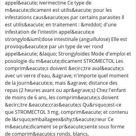
appel&eacute; ivermectine Ce type de
m&eacute;dicament est utilis&eacute; pour les
infestations caus&eacute;es par certains parasites Il
est utilis&eacute; en traitement : &middot; d'une
infestation de l'intestin appel&eacute;e
strongylo&iuml;dose intestinale (anguillulose) Elle est
provoqu&eacute;e par un type de ver rond
appel&eacute; &laquo; Strongyloides Mode d'emploi et
posologie du m&eacute;dicament STROMECTOL Les
comprim&eacute;s doivent &ecirc;tre aval&eacute;s
avec un verre d'eau, &agrave; n'importe quel moment
de la journ&eacute;e, mais &agrave; distance des
repas (2 heures avant ou apr&egrave;s) Chez l'enfant
de moins de 6 ans, les comprim&eacute;s doivent
&ecirc;tre &eacute;cras&eacute;s Qu&rsquo;est-ce
que STROMECTOL 3 mg, comprim&eacute; et contenu
de l&rsquo;emballageex&shy;t&eacute;rieur Ce
m&eacute;dicament se pr&eacute;sente sous forme
de comprim&eacute;s ronds, blancs,