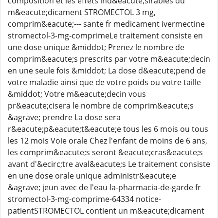
composition et les effets ind&eacute;sirables du
m&eacute;dicament STROMECTOL 3 mg,
comprim&eacute;--- sante fr medicament ivermectine
stromectol-3-mg-comprimeLe traitement consiste en
une dose unique &middot; Prenez le nombre de
comprim&eacute;s prescrits par votre m&eacute;decin
en une seule fois &middot; La dose d&eacute;pend de
votre maladie ainsi que de votre poids ou votre taille
&middot; Votre m&eacute;decin vous
pr&eacute;cisera le nombre de comprim&eacute;s
&agrave; prendre La dose sera
r&eacute;p&eacute;t&eacute;e tous les 6 mois ou tous
les 12 mois Voie orale Chez l'enfant de moins de 6 ans,
les comprim&eacute;s seront &eacute;cras&eacute;s
avant d'&ecirc;tre aval&eacute;s Le traitement consiste
en une dose orale unique administr&eacute;e
&agrave; jeun avec de l'eau la-pharmacia-de-garde fr
stromectol-3-mg-comprime-64334 notice-
patientSTROMECTOL contient un m&eacute;dicament