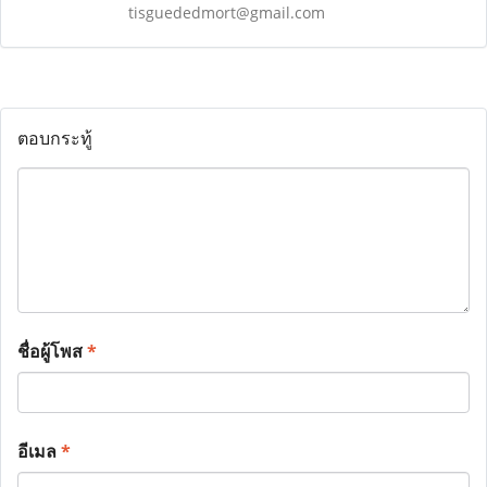
tisguededmort@gmail.com
ตอบกระทู้
ชื่อผู้โพส
*
อีเมล
*