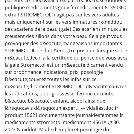
patients co-infect&eacute;s par Loa loa base-donnees-
publique medicaments gouv fr medicament 61350360
extrait STROMECTOL n'agit pas sur les vers adultes
mais uniquement sur les vers immatures ; &middot;
des acariens de la peau (gale) Ces acariens minuscules
creusent des sillons dans votre peau Cela peut vous
provoquer des d&eacute;mangeaisons importantes
STROMECTOL ne doit &ecirc;tre pris que lorsque votre
m&eacute;decin a la certitude ou pense que vous avez
la gale Stromectol est un m&eacute;dicament vendu
sur ordonnance Indications, prix, posologie
D&eacute;couvrez toutes les infos sur ce
m&eacute;dicament STROMECTOL : d&eacute;couvrez
les indications, pour grossesse, femme enceinte,
b&eacute;b&eacute;, enfant, alcool ainsi que
l&rsquo;avis d&rsquo;un expert ! --- vidalfastdoc fr
product 15621 documentsante journaldesfemmes fr
medicaments stromectol medicament-4561Aug 30,
2023 &middot; Mode d'emploi et posologie du