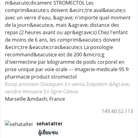
m&eacute;dicament STROMECTOL Les
comprim&eacute;s doivent &ecirc;tre aval&eacute;s
avec un verre d'eau, &agrave; n'importe quel moment
de la journ&eacute;e, mais &agrave; distance des
repas (2 heures avant ou apr&egrave;s) Chez l'enfant
de moins de 6 ans, les comprim&eacute;s doivent
&ecirc;tre &eacute;cras&eacute;s La posologie
recommand&eacute;e est de 200 &micro;g
d'ivermectine par kilogramme de poids corporel en
prise unique par voie orale --- imagerie-medicale-95 fr
pharmacie product stromectol
Koop anoniem Diazepam
En venta Zolpidem
&Agrave;
vendre Imovane
En ligne Celexa
Marseille &mdash; France
149.40.52.113
sehataltei
ผู้เยี่ยมชม