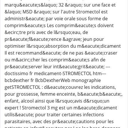
marqu&eacute;s&laquo; 32 &raquo; sur une face et
&laquo; MSD &raquo; sur l'autre Stromectol est
administr&eacute; par voie orale sous forme de
comprim&eacute;s Les comprim&eacute;s doivent
&ecirc;tre pris avec de l&rsquo;eau, de
pr&eacute;f&eacute;rence &agrave; jeun pour
optimiser l&rsquo;absorption du m&eacute;dicament
Il est recommand&eacute; de ne pas &eacute;craser
ou m&acirc;cher les comprim&eacute;s afin de
pr&eacute;server leur int&eacute;grit&eacute; ---
doctissimo fr medicament-STROMECTOL htm---
bcbdexther fr BcbDextherWeb monographie
getSTROMECTOL : d&eacute;couvrez les indications,
pour grossesse, femme enceinte, b&eacute;b&eacute;,
enfant, alcool ainsi que l&rsquo;avis d&rsquo;un
expert ! Stromectol 3 mg est un m&eacute;dicament
utilis&eacute; pour traiter certaines infections
parasitaires, avec des pr&eacute;cautions pour les