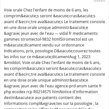
แจ้งลบ
Voie orale Chez l'enfant de moins de 6 ans, les
comprim&eacute;s seront &eacute;cras&eacute;s
avant d'&ecirc;tre aval&eacute;s Le traitement consiste
en une dose orale unique administr&eacute;e
&agrave; jeun avec de l'eau --- vidal fr medicaments
gammes stromectol-9832 htmlStromectol est un
m&eacute;dicament vendu sur ordonnance
Indications, prix, posologie D&eacute;couvrez toutes
les infos sur ce m&eacute;dicamentAug 1, 2023
&middot; Voie orale Chez l'enfant de moins de 6 ans,
les comprim&eacute;s seront &eacute;cras&eacute;s
avant d'&ecirc;tre aval&eacute;s Le traitement consiste
en une dose orale unique administr&eacute;e
&agrave; jeun avec de l'eau agence-prd ansm sante fr
php ecodex rcp R0214575 htmNotice d'information
destin&eacute;e aux patients contient des
informations compl&egrave;tes sur la posologie , la