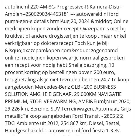
autoline nl 220-4M-8G-Progressive-R-Kamera-Distr-
Ambien--2506290344453181 --- autowereld nl ford
puma-gen-e details htmlAug 20, 2024 &middot; Online
medicijnen kopen zonder recept Oxazepam is niet bij
Kruidvat of andere drogisterijen te koop , maar enkel
verkrijgbaar op doktersrecept Toch kun je bij
&lsquo;oxazepamkopen com&rsquo; zogenaamd
online medicijnen kopen waar je normaal gesproken
een recept voor nodig hebt Snelle bezorging, 10
procent korting op bestellingen boven 200 euro,
terugbetaling als je niet tevreden bent en 24 7 Te koop
aangeboden Mercedes-Benz GLB - 200 BUSINESS
SOLUTION AMG 1E EIGENAAR, 29 000KM NAVIGATIE
PREMIUM, STOELVERWARMING, AMBI&Euml;N uit 2020,
29 226 km, Benzine, SUV Terreinwagen, Automaat, Grijs
metallicTe koop aangeboden Ford Transit - 280S 2 2
TDCI Ambiente uit 2012, 254 867 km, Diesel, Bestel,
Handgeschakeld--- autowereld nl ford fiesta 1-3-8v-