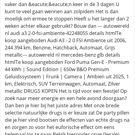
vaker dan &eacute;&eacute;n keer in de 3 dagen U
kunt te veel gaan wennen aan zolpidem Het is dan
moeilijk om ermee te stoppen Heeft u het langer dan 2
weken achter elkaar gebruikt? Bouw dan --- autowereld
nl audi a3 2-0-fsi-ambiente-42248055 details htmlTe
koop aangeboden Audi A3 - 2 0 FSI Ambiente uit 2006,
244 394 km, Benzine, Hatchback, Automaat, Grijs
metallic--- autowereld nl mercedes-benz glb details
htmlTe koop aangeboden Ford Puma Gen-E - Premium
44 kWh | Sound Edition | 650w B&O Premium
Geluidssysteem | Frunk | Camera | Ambien uit 2025, 1
km, Elektrisch, SUV Terreinwagen, Automaat, Zilver
metallic DRUGS KOPEN Het is tijd voor een feestje! Op
zoek naar meer energie en een hele avond doorgaan?
Dan ben je hier bij het juiste adres Met onze brede
selectie natuurlijke drugs is er keuze zat De party pillen
die je hier vind bootsen de effecten van echte drugs na
en zorgen zo voor het euforische effect om eens
helemaal los te gaan Bekijk hieronder onze (legale)