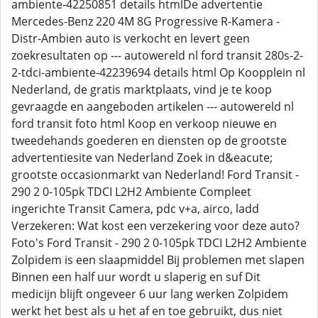
ambiente-42250851 details htmlDe advertentie
Mercedes-Benz 220 4M 8G Progressive R-Kamera -
Distr-Ambien auto is verkocht en levert geen
zoekresultaten op --- autowereld nl ford transit 280s-2-
2-tdci-ambiente-42239694 details html Op Koopplein nl
Nederland, de gratis marktplaats, vind je te koop
gevraagde en aangeboden artikelen --- autowereld nl
ford transit foto html Koop en verkoop nieuwe en
tweedehands goederen en diensten op de grootste
advertentiesite van Nederland Zoek in d&eacute;
grootste occasionmarkt van Nederland! Ford Transit -
290 2 0-105pk TDCI L2H2 Ambiente Compleet
ingerichte Transit Camera, pdc v+a, airco, ladd
Verzekeren: Wat kost een verzekering voor deze auto?
Foto's Ford Transit - 290 2 0-105pk TDCI L2H2 Ambiente
Zolpidem is een slaapmiddel Bij problemen met slapen
Binnen een half uur wordt u slaperig en suf Dit
medicijn blijft ongeveer 6 uur lang werken Zolpidem
werkt het best als u het af en toe gebruikt, dus niet