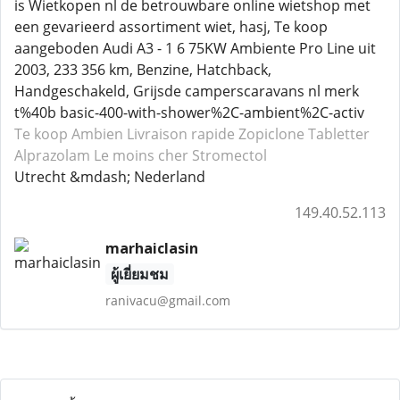
is Wietkopen nl de betrouwbare online wietshop met
een gevarieerd assortiment wiet, hasj, Te koop
aangeboden Audi A3 - 1 6 75KW Ambiente Pro Line uit
2003, 233 356 km, Benzine, Hatchback,
Handgeschakeld, Grijsde camperscaravans nl merk
t%40b basic-400-with-shower%2C-ambient%2C-activ
Te koop Ambien
Livraison rapide Zopiclone
Tabletter
Alprazolam
Le moins cher Stromectol
Utrecht &mdash; Nederland
149.40.52.113
marhaiclasin
ผู้เยี่ยมชม
ranivacu@gmail.com