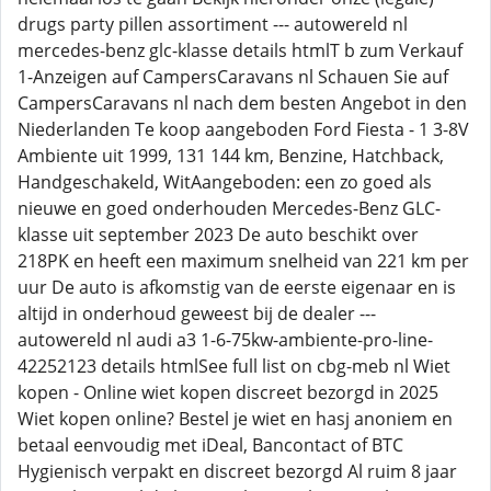
drugs party pillen assortiment --- autowereld nl
mercedes-benz glc-klasse details htmlT b zum Verkauf
1-Anzeigen auf CampersCaravans nl Schauen Sie auf
CampersCaravans nl nach dem besten Angebot in den
Niederlanden Te koop aangeboden Ford Fiesta - 1 3-8V
Ambiente uit 1999, 131 144 km, Benzine, Hatchback,
Handgeschakeld, WitAangeboden: een zo goed als
nieuwe en goed onderhouden Mercedes-Benz GLC-
klasse uit september 2023 De auto beschikt over
218PK en heeft een maximum snelheid van 221 km per
uur De auto is afkomstig van de eerste eigenaar en is
altijd in onderhoud geweest bij de dealer ---
autowereld nl audi a3 1-6-75kw-ambiente-pro-line-
42252123 details htmlSee full list on cbg-meb nl Wiet
kopen - Online wiet kopen discreet bezorgd in 2025
Wiet kopen online? Bestel je wiet en hasj anoniem en
betaal eenvoudig met iDeal, Bancontact of BTC
Hygienisch verpakt en discreet bezorgd Al ruim 8 jaar