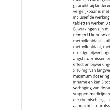
gebruikt bij kindere
vergelijkbaar is met
inclusief de werkin
tabletten werken 3 
Bijwerkingen zijn mi
nemen U kunt ook ru
methylfenidaat--- af
methylfenidaat, met
ernstige bijwerking
angststoornissen en
effect en bijwerkin
x 10 mg; van langw
maximum dosering va
inname en kan 3 tot
verhoging van dopam
stappen-medicijnen-
die chemisch erg li
aandachtsstoorniss