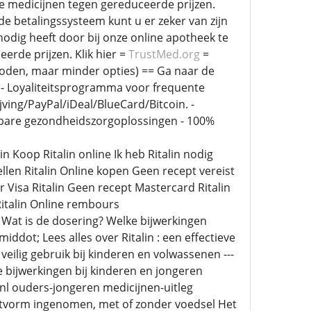
e medicijnen tegen gereduceerde prijzen.
e betalingssysteem kunt u er zeker van zijn
nodig heeft door bij onze online apotheek te
erde prijzen. Klik hier =
TrustMed.org
=
hoden, maar minder opties) == Ga naar de
t. - Loyaliteitsprogramma voor frequente
ing/PayPal/iDeal/BlueCard/Bitcoin. -
taalbare gezondheidszorgoplossingen - 100%
n Koop Ritalin online Ik heb Ritalin nodig
ellen Ritalin Online kopen Geen recept vereist
r Visa Ritalin Geen recept Mastercard Ritalin
italin Online rembours
 Wat is de dosering? Welke bijwerkingen
iddot; Lees alles over Ritalin : een effectieve
eilig gebruik bij kinderen en volwassenen ---
e bijwerkingen bij kinderen en jongeren
nl ouders-jongeren medicijnen-uitleg
abletvorm ingenomen, met of zonder voedsel Het