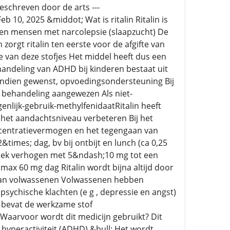
eschreven door de arts ---
10, 2025 &middot; Wat is ritalin Ritalin is
 en mensen met narcolepsie (slaapzucht) De
zorgt ritalin ten eerste voor de afgifte van
van deze stofjes Het middel heeft dus een
andeling van ADHD bij kinderen bestaat uit
indien gewenst, opvoedingsondersteuning Bij
e behandeling aangewezen Als niet-
nlijk-gebruik-methylfenidaatRitalin heeft
het aandachtsniveau verbeteren Bij het
oncentratievermogen en het tegengaan van
&times; dag, bv bij ontbijt en lunch (ca 0,25
week verhogen met 5&ndash;10 mg tot een
max 60 mg dag Ritalin wordt bijna altijd door
 aan volwassenen Volwassenen hebben
sychische klachten (e g , depressie en angst)
in bevat de werkzame stof
 Waarvoor wordt dit medicijn gebruikt? Dit
hyperactiviteit (ADHD) &bull; Het wordt