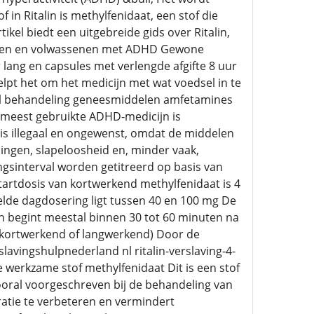
f in Ritalin is methylfenidaat, een stof die
kel biedt een uitgebreide gids over Ritalin,
nderen en volwassenen met ADHD Gewone
 lang en capsules met verlengde afgifte 8 uur
elpt het om het medicijn met wat voedsel in te
o nl behandeling geneesmiddelen amfetamines
en meest gebruikte ADHD-medicijn is
is illegaal en ongewenst, omdat de middelen
ingen, slapeloosheid en, minder vaak,
gsinterval worden getitreerd op basis van
startdosis van kortwerkend methylfenidaat is 4
lde dagdosering ligt tussen 40 en 100 mg De
n begint meestal binnen 30 tot 60 minuten na
 (kortwerkend of langwerkend) Door de
avingshulpnederland nl ritalin-verslaving-4-
werkzame stof methylfenidaat Dit is een stof
ooral voorgeschreven bij de behandeling van
tie te verbeteren en vermindert