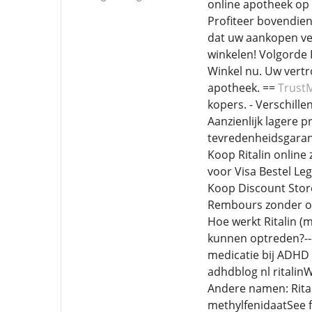
online apotheek op 
Profiteer bovendien
dat uw aankopen vei
winkelen! Volgorde 
Winkel nu. Uw vertr
apotheek. ==
Trust
kopers. - Verschill
Aanzienlijk lagere p
tevredenheidsgaran
Koop Ritalin online 
voor Visa Bestel Leg
Koop Discount Store 
Rembours zonder ont
Hoe werkt Ritalin (
kunnen optreden?--- 
medicatie bij ADHD 
adhdblog nl ritalin
Andere namen: Rital
methylfenidaatSee fu