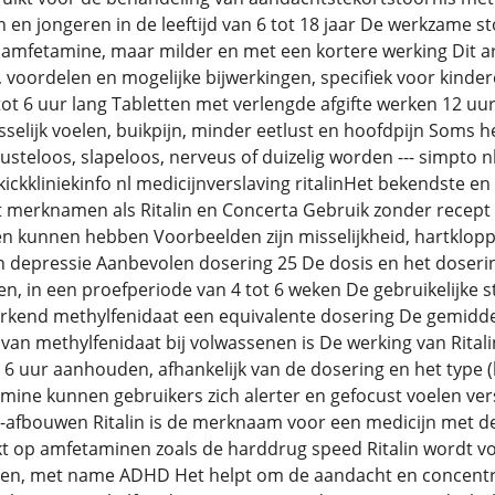
n en jongeren in de leeftijd van 6 tot 18 jaar De werkzame sto
 amfetamine, maar milder en met een kortere werking Dit arti
g, voordelen en mogelijke bijwerkingen, specifiek voor ki
tot 6 uur lang Tabletten met verlengde afgifte werken 12 uur
sselijk voelen, buikpijn, minder eetlust en hoofdpijn Soms h
steloos, slapeloos, nerveus of duizelig worden --- simpt
kickkliniekinfo nl medicijnverslaving ritalinHet bekendste 
 merknamen als Ritalin en Concerta Gebruik zonder recept 
en kunnen hebben Voorbeelden zijn misselijkheid, hartklopp
 depressie Aanbevolen dosering 25 De dosis en het doserin
gen, in een proefperiode van 4 tot 6 weken De gebruikelijke 
erkend methylfenidaat een equivalente dosering De gemidde
n methylfenidaat bij volwassenen is De werking van Ritali
 6 uur aanhouden, afhankelijk van de dosering en het type
ine kunnen gebruikers zich alerter en gefocust voelen versl
afbouwen Ritalin is de merknaam voor een medicijn met de 
jkt op amfetaminen zoals de harddrug speed Ritalin wordt v
en, met name ADHD Het helpt om de aandacht en concentra