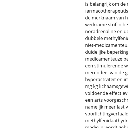
is belangrijk om de
farmacotherapeutisc
de merknaam van he
werkzame stof in het
noradrenaline en d
dubbele methylfenid
niet-medicamenteuz
duidelijke beperkin
medicamenteuze beha
een stimulerende we
merendeel van de ge
hyperactiviteit en i
mg kg lichaamsgewi
voldoende effectiev
een arts voorgesch
namelijk meer last 
voorlichtingvertaald
methylfenidaathydro
medicijn wordt gebr