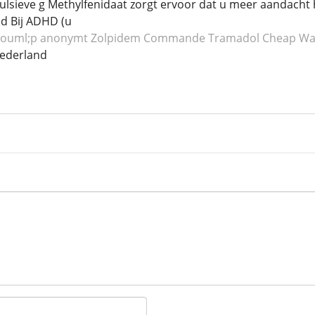
ulsieve g Methylfenidaat zorgt ervoor dat u meer aandacht
d Bij ADHD (u
ouml;p anonymt Zolpidem
Commande Tramadol
Cheap Wa
ederland