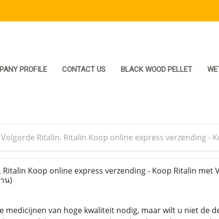
PANY PROFILE
CONTACT US
BLACK WOOD PELLET
WE
>
Volgorde Ritalin. Ritalin Koop online express verzending -
 Ritalin Koop online express verzending - Koop Ritalin met
่าน)
 medicijnen van hoge kwaliteit nodig, maar wilt u niet de d