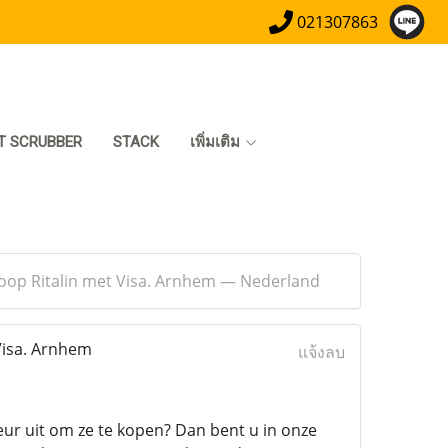
021307863
T SCRUBBER
STACK
เพิ่มเติม
 Koop Ritalin met Visa. Arnhem — Nederland
 Visa. Arnhem
แจ้งลบ
eur uit om ze te kopen? Dan bent u in onze