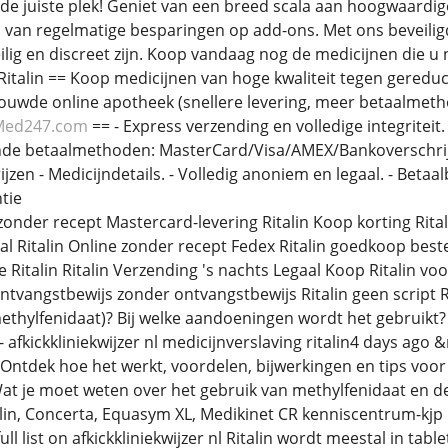
de juiste plek! Geniet van een breed scala aan hoogwaardig
 van regelmatige besparingen op add-ons. Met ons beveiligd
lig en discreet zijn. Koop vandaag nog de medicijnen die u 
Ritalin == Koop medicijnen van hoge kwaliteit tegen gereduce
ouwde online apotheek (snellere levering, meer betaalmet
Med247.com
== - Express verzending en volledige integritei
ende betaalmethoden: MasterCard/Visa/AMEX/Bankoverschrijv
rijzen - Medicijndetails. - Volledig anoniem en legaal. - Be
tie
zonder recept Mastercard-levering Ritalin Koop korting Ritali
al Ritalin Online zonder recept Fedex Ritalin goedkoop best
Ritalin Ritalin Verzending 's nachts Legaal Koop Ritalin voo
vangstbewijs zonder ontvangstbewijs Ritalin geen script R
methylfenidaat)? Bij welke aandoeningen wordt het gebruikt?
afkickkliniekwijzer nl medicijnverslaving ritalin4 days ago &m
Ontdek hoe het werkt, voordelen, bijwerkingen en tips voor v
Wat je moet weten over het gebruik van methylfenidaat en d
in, Concerta, Equasym XL, Medikinet CR kenniscentrum-kjp 
ll list on afkickkliniekwijzer nl Ritalin wordt meestal in t