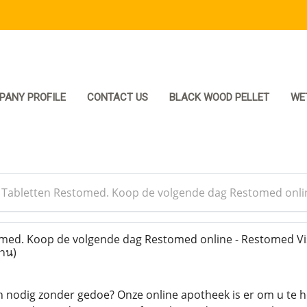
PANY PROFILE
CONTACT US
BLACK WOOD PELLET
WE
>
Tabletten Restomed. Koop de volgende dag Restomed online
ed. Koop de volgende dag Restomed online - Restomed Vis
่าน)
n nodig zonder gedoe? Onze online apotheek is er om u te 