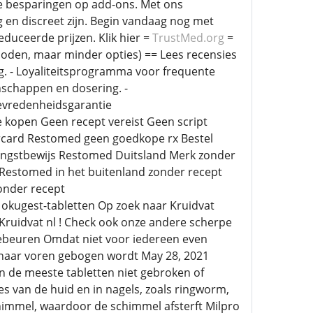
e besparingen op add-ons. Met ons
en discreet zijn. Begin vandaag nog met
duceerde prijzen. Klik hier =
TrustMed.org
=
hoden, maar minder opties) == Lees recensies
ng. - Loyaliteitsprogramma voor frequente
enschappen en dosering. -
tevredenheidsgarantie
kopen Geen recept vereist Geen script
rcard Restomed geen goedkope rx Bestel
ngstbewijs Restomed Duitsland Merk zonder
estomed in het buitenland zonder recept
onder recept
 okugest-tabletten Op zoek naar Kruidvat
j Kruidvat nl ! Check ook onze andere scherpe
 gebeuren Omdat niet voor iedereen even
s naar voren gebogen wordt May 28, 2021
n de meeste tabletten niet gebroken of
s van de huid en in nagels, zoals ringworm,
immel, waardoor de schimmel afsterft Milpro