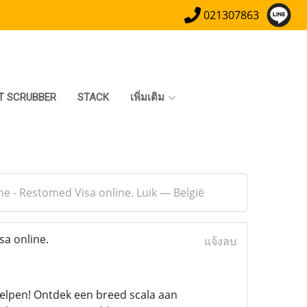
021307863
T SCRUBBER
STACK
เพิ่มเติม
 - Restomed Visa online. Luik — België
a online.
แจ้งลบ
helpen! Ontdek een breed scala aan