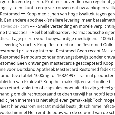
 gereduceerde prijzen. Profiteer bovendien van regelmatig
ngssysteem kunt u erop vertrouwen dat uw aankopen veilig 
 Restomed == Koop medicijnen van hoge kwaliteit tegen gere
. Een andere apotheek (snellere levering, meer betaalmet
ustMed247.com
== - Snelle verzending en morele verplichti
line transacties. - Veel betaalbaarder. - Farmaceutische eig
ties. - Lage prijzen voor hoogwaardige medicijnen. - 100% 
levering 's nachts Koop Restomed online Restomed Online 
estomed prijzen op internet Restomed Geen recept Maste
Restomed Rembours zonder ontvangstbewijs zonder ontva
stomed Geen ontvangen mastercarde geaccepteerd Koop R
ne voor Duitsland Apotheek Mastercard Restomed fedex z
etamol-teva-tablet-1000mg--ot 16824997--- vsm nl producten
abletten van Kruidvat? Koop het makkelijk en snel online bi
an retard-tabletten of -capsules moet altijd in zijn geheel
t handig om dit rechtopstaand te doen terwijl het hoofd iet
icijnen innemen is niet altijd even gemakkelijk Toch moge
eest hier waarom niet Dit middel bestrijdt schimmelinfectie
voetschimmel Het remt de bouw van de celwand van de sch