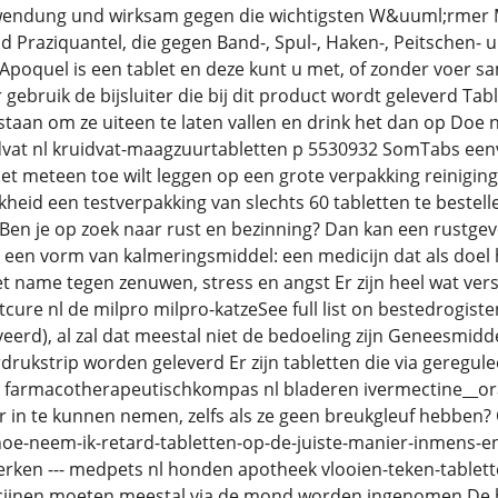
Anwendung und wirksam gegen die wichtigsten W&uuml;rmer 
 Praziquantel, die gegen Band-, Spul-, Haken-, Peitschen-
poquel is een tablet en deze kunt u met, of zonder voer 
gebruik de bijsluiter die bij dit product wordt geleverd Tabl
n staan om ze uiteen te laten vallen en drink het dan op Doe
idvat nl kruidvat-maagzuurtabletten p 5530932 SomTabs een
 niet meteen toe wilt leggen op een grote verpakking reinigi
kheid een testverpakking van slechts 60 tabletten te beste
Ben je op zoek naar rust en bezinning? Dan kan een rustgev
s een vorm van kalmeringsmiddel: een medicijn dat als doel
t name tegen zenuwen, stress en angst Er zijn heel wat ver
tcure nl de milpro milpro-katzeSee full list on bestedrogis
veerd), al zal dat meestal niet de bedoeling zijn Geneesmidd
rukstrip worden geleverd Er zijn tabletten die via geregule
- farmacotherapeutischkompas nl bladeren ivermectine__or
 in te kunnen nemen, zelfs als ze geen breukgleuf hebben? O
hoe-neem-ik-retard-tabletten-op-de-juiste-manier-inmens-en
rken --- medpets nl honden apotheek vlooien-teken-tablette
cijnen moeten meestal via de mond worden ingenomen De be