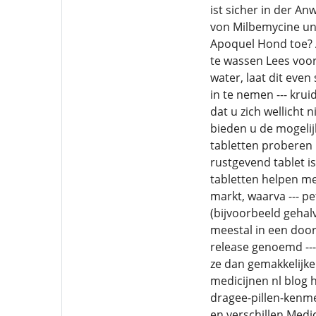
ist sicher in der 
von Milbemycine und
Apoquel Hond toe? A
te wassen Lees voor 
water, laat dit eve
in te nemen --- kru
dat u zich wellicht
bieden u de mogelij
tabletten proberen 
rustgevend tablet i
tabletten helpen me
markt, waarva --- pe
(bijvoorbeeld gehal
meestal in een doord
release genoemd --
ze dan gemakkelijker
medicijnen nl blog 
dragee-pillen-kenme
en verschillen Medi