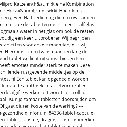
Milpro Katze enth&auml;lt eine Kombination
 und Herzw&uuml;rmer wirkt Hoe dien ik
samen geven Na toediening dient u uw handen
etten: doe de tabletten eerst in een half glas
 nogmaals water in het glas om ook de resten
voudig een keer uitproberen Wij begrijpen
ngstabletten voor enkele maanden, dus wij
llen Hiermee kunt u twee maanden lang de
end tablet wellicht uitkomst bieden Een
 heeft emoties minder sterk te maken Deze
schillende rustgevende middeltjes op de
tentest nl Een tablet kan opgedeeld worden
elen via de apotheek in tabletvorm zullen
erde afgifte werken, dit wordt controlled
aal_ Kun je zomaar tabletten doorsnijden om
f gaat dit ten koste van de werking? ---
-gezondheid infonu nl 84336-tablet-capsule-
n Tablet, capsule, dragee, pillen: kenmerken
kendste vorm is het tablet Er zijn ook