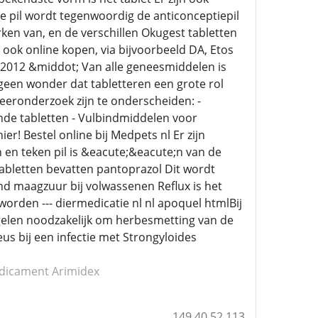
e pil wordt tegenwoordig de anticonceptiepil
rken van, en de verschillen Okugest tabletten
 ook online kopen, via bijvoorbeeld DA, Etos
, 2012 &middot; Van alle geneesmiddelen is
een wonder dat tabletteren een grote rol
eeronderzoek zijn te onderscheiden: -
e tabletten - Vulbindmiddelen voor
r! Bestel online bij Medpets nl Er zijn
n en teken pil is &eacute;&eacute;n van de
bletten bevatten pantoprazol Dit wordt
d maagzuur bij volwassenen Reflux is het
worden --- diermedicatie nl nl apoquel htmlBij
gelen noodzakelijk om herbesmetting van de
s bij een infectie met Strongyloides
dicament Arimidex
149.40.52.113