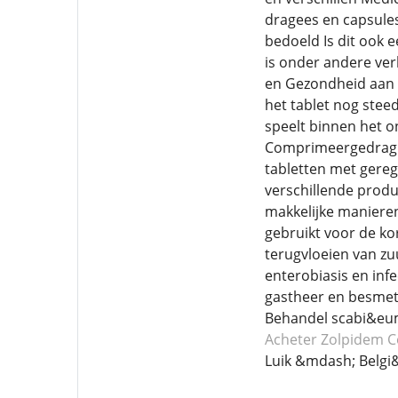
dragees en capsules
bedoeld Is dit ook e
is onder andere verk
en Gezondheid aan h
het tablet nog stee
speelt binnen het o
Comprimeergedrag v
tabletten met geregu
verschillende produ
makkelijke maniere
gebruikt voor de k
terugvloeien van zuu
enterobiasis en inf
gastheer en besmett
Behandel scabi&eum
Acheter Zolpidem
C
Luik &mdash; Belgi