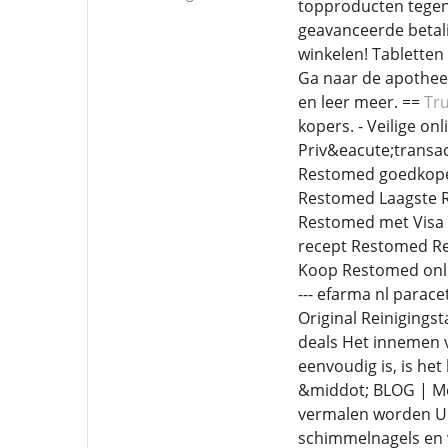
topproducten tegen
geavanceerde betali
winkelen! Tabletten
Ga naar de apotheek
en leer meer. ==
Tr
kopers. - Veilige on
Priv&eacute;transac
Restomed goedkope 
Restomed Laagste R
Restomed met Visa 
recept Restomed Re
Koop Restomed onli
--- efarma nl parac
Original Reinigingst
deals Het innemen v
eenvoudig is, is he
&middot; BLOG | Med
vermalen worden U l
schimmelnagels en 