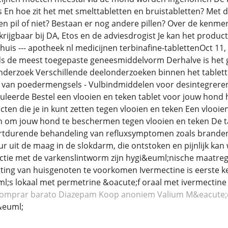
 En hoe zit het met smelttabletten en bruistabletten? Met d
en pil of niet? Bestaan er nog andere pillen? Over de kenme
rijgbaar bij DA, Etos en de adviesdrogist Je kan het product
uis --- apotheek nl medicijnen terbinafine-tablettenOct 11
ds de meest toegepaste geneesmiddelvorm Derhalve is het g
nderzoek Verschillende deelonderzoeken binnen het tablett
an poedermengsels - Vulbindmiddelen voor desintegrerend
leerde Bestel een vlooien en teken tablet voor jouw hond hie
cten die je in kunt zetten tegen vlooien en teken Een vlooie
n om jouw hond te beschermen tegen vlooien en teken De ta
ortdurende behandeling van refluxsymptomen zoals branden
r uit de maag in de slokdarm, die ontstoken en pijnlijk kan 
ectie met de varkenslintworm zijn hygi&euml;nische maatre
ing van huisgenoten te voorkomen Ivermectine is eerste keu
l;s lokaal met permetrine &oacute;f oraal met ivermectine
omprar barato Diazepam
Koop anoniem Valium
M&eacute;
&euml;