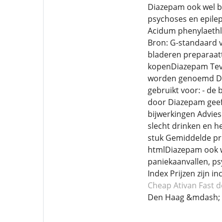
Diazepam ook wel be
psychoses en epilep
Acidum phenylaethlb
Bron: G-standaard v
bladeren preparaat
kopenDiazepam Teva
worden genoemd Di
gebruikt voor: - de
door Diazepam geeft
bijwerkingen Advies:
slecht drinken en 
stuk Gemiddelde pr
htmlDiazepam ook we
paniekaanvallen, ps
Index Prijzen zijn i
Cheap Ativan
Fast d
Den Haag &mdash;