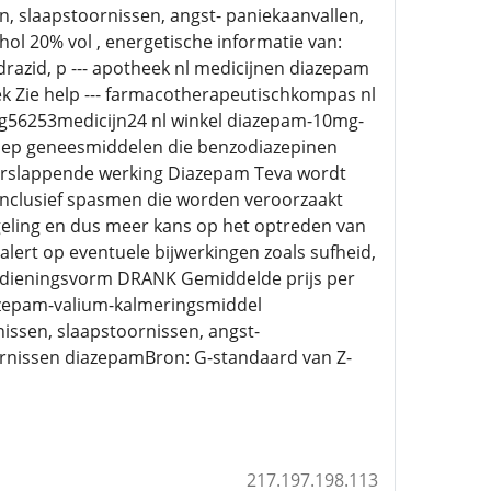
n, slaapstoornissen, angst- paniekaanvallen,
ol 20% vol , energetische informatie van:
azid, p --- apotheek nl medicijnen diazepam
eek Zie help --- farmacotherapeutischkompas nl
vg56253medicijn24 nl winkel diazepam-10mg-
oep geneesmiddelen die benzodiazepinen
rslappende werking Diazepam Teva wordt
 inclusief spasmen die worden veroorzaakt
geling en dus meer kans op het optreden van
alert op eventuele bijwerkingen zoals sufheid,
edieningsvorm DRANK Gemiddelde prijs per
azepam-valium-kalmeringsmiddel
issen, slaapstoornissen, angst-
oornissen diazepamBron: G-standaard van Z-
217.197.198.113