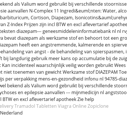
kend als Valium word gebruikt bij verschillende stoornisse
sie aanvallen N-Complex 11 Ingredi&euml;nten: Water, alcoh
arbituricum, Cortison, Diapezam, Isonicotins&auml;urehydr
an Z-Index Prijzen zijn incl BTW en excl aflevertarief apoth
teksten diazepam--- geneesmiddeleninformatiebank nl nl r
 bevat diazepam als werkzame stof en behoort tot een gr
azepam heeft een angstremmende, kalmerende en spierve
 behandeling van angst - de behandeling van spierspasmen,
 bij langdurig gebruik meer kans op accumulatie bij de zui
 Kan incidenteel waarschijnlijk veilig worden gebruikt Wees 
het niet toenemen van gewicht Werkzame stof DIAZEPAM To
ijs per verpakking mens-en-gezondheid infonu nl 94785-di
l bekend als Valium word gebruikt bij verschillende stoorn
ychoses en epilepsie aanvallen --- mijnmedicijn nl angstst
ncl BTW en excl aflevertarief apotheek Zie help
elivery Tramadol
Tabletten Viagra
Online Zopiclone
 Nederland