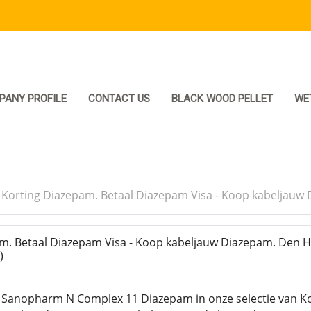
PANY PROFILE
CONTACT US
BLACK WOOD PELLET
WE
>
Korting Diazepam. Betaal Diazepam Visa - Koop kabeljau
m. Betaal Diazepam Visa - Koop kabeljauw Diazepam. Den 
)
anopharm N Complex 11 Diazepam in onze selectie van Kort