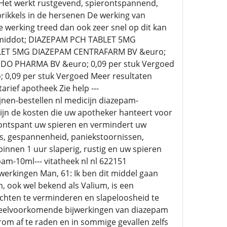
Het werkt rustgevend, spierontspannend,
rikkels in de hersenen De werking van
 werking treed dan ook zeer snel op dit kan
25 &middot; DIAZEPAM PCH TABLET 5MG
BLET 5MG DIAZEPAM CENTRAFARM BV &euro;
O PHARMA BV &euro; 0,09 per stuk Vergoed
09 per stuk Vergoed Meer resultaten
arief apotheek Zie help ---
en-bestellen nl medicijn diazepam-
zijn de kosten die uw apotheker hanteert voor
 ontspant uw spieren en vermindert uw
ns, gespannenheid, paniekstoornissen,
innen 1 uur slaperig, rustig en uw spieren
am-10ml--- vitatheek nl nl 622151
erkingen Man, 61: Ik ben dit middel gaan
 ook wel bekend als Valium, is een
chten te verminderen en slapeloosheid te
Veelvoorkomende bijwerkingen van diazepam
om af te raden en in sommige gevallen zelfs