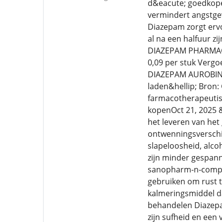
d&eacute; goedkope
vermindert angstgev
Diazepam zorgt ervo
al na een halfuur z
DIAZEPAM PHARMACH
0,09 per stuk Ver
DIAZEPAM AUROBIND
laden&hellip; Bron: 
farmacotherapeutis
kopenOct 21, 2025 &
het leveren van he
ontwenningsverschij
slapeloosheid, alco
zijn minder gespann
sanopharm-n-comple
gebruiken om rust t
kalmeringsmiddel d
behandelen Diazepa
zijn sufheid en een