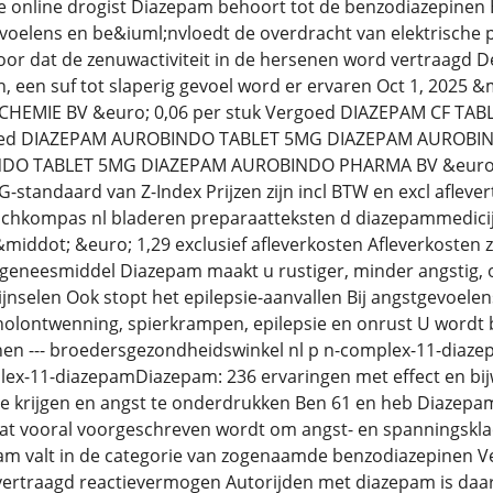
 online drogist Diazepam behoort tot de benzodiazepinen 
oelens en be&iuml;nvloedt de overdracht van elektrische p
or dat de zenuwactiviteit in de hersenen word vertraagd De
ijn, een suf tot slaperig gevoel word er ervaren Oct 1, 20
EMIE BV &euro; 0,06 per stuk Vergoed DIAZEPAM CF TA
goed DIAZEPAM AUROBINDO TABLET 5MG DIAZEPAM AUROBIND
O TABLET 5MG DIAZEPAM AUROBINDO PHARMA BV &euro; 0,
G-standaard van Z-Index Prijzen zijn incl BTW en excl aflevert
chkompas nl bladeren preparaatteksten d diazepammedicijn
middot; &euro; 1,29 exclusief afleverkosten Afleverkosten 
t geneesmiddel Diazepam maakt u rustiger, minder angstig,
nselen Ook stopt het epilepsie-aanvallen Bij angstgevoele
holontwenning, spierkrampen, epilepsie en onrust U wordt b
en --- broedersgezondheidswinkel nl p n-complex-11-diazep
x-11-diazepamDiazepam: 236 ervaringen met effect en bijw
e krijgen en angst te onderdrukken Ben 61 en heb Diazepam,
at vooral voorgeschreven wordt om angst- en spanningskla
m valt in de categorie van zogenaamde benzodiazepinen 
 vertraagd reactievermogen Autorijden met diazepam is daar