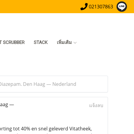
021307863
T SCRUBBER
STACK
เพิ่มเติม
w Diazepam. Den Haag — Nederland
Haag —
แจ้งลบ
ing tot 40% en snel geleverd Vitatheek,