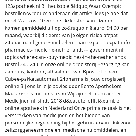
123apotheek nl Bij het kopje &ldquo;Waar Ozempic
bestellen?&rdquo; onderaan dit artikel lees je hoe dat
moet Wat kost Ozempic? De kosten van Ozempic
komen gemiddeld uit op zo&rsquo;n &euro; 94,00 per
maand, waarbij dit eerst van je eigen risico afgaat ---
24pharma nl geneesmiddelen--- iamexpat nl expat-info
pharmacies-medicine-netherlands--- government nl
topics where-can-i-buy-medicines-in-the-netherlands
Bestel 24u 24u in onze online drogisterij Bezorging kan
aan huis, kantoor, afhaalpunt van Bpost of in een
Cubee-pakketautomaat 24pharma is jouw drogisterij
online Bij ons krijg je advies door Echte Apothekers
Maak kennis met ons team Wij zijn het team achter
Medicijnen nl, sinds 2018 d&eacute; offici&euml;le
online apotheek in Nederland Onze primaire taak is het
verstrekken van medicijnen en het bieden van
persoonlijke begeleiding bij het gebruik ervan Ook voor
zelfzorggeneesmiddelen, medische hulpmiddelen, en