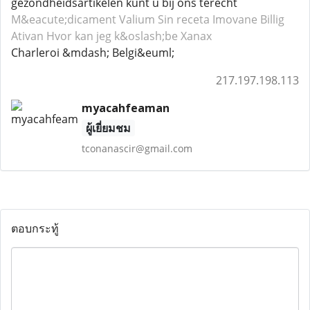
gezondheidsartikelen kunt u bij ons terecht
M&eacute;dicament Valium
Sin receta Imovane
Billig
Ativan
Hvor kan jeg k&oslash;be Xanax
Charleroi &mdash; Belgi&euml;
217.197.198.113
myacahfeaman
ผู้เยี่ยมชม
tconanascir@gmail.com
ตอบกระทู้