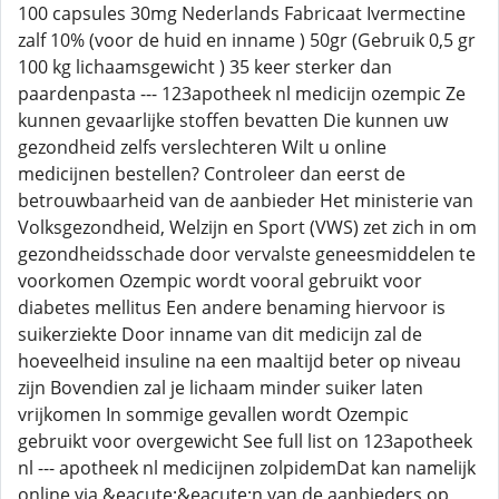
100 capsules 30mg Nederlands Fabricaat Ivermectine
zalf 10% (voor de huid en inname ) 50gr (Gebruik 0,5 gr
100 kg lichaamsgewicht ) 35 keer sterker dan
paardenpasta --- 123apotheek nl medicijn ozempic Ze
kunnen gevaarlijke stoffen bevatten Die kunnen uw
gezondheid zelfs verslechteren Wilt u online
medicijnen bestellen? Controleer dan eerst de
betrouwbaarheid van de aanbieder Het ministerie van
Volksgezondheid, Welzijn en Sport (VWS) zet zich in om
gezondheidsschade door vervalste geneesmiddelen te
voorkomen Ozempic wordt vooral gebruikt voor
diabetes mellitus Een andere benaming hiervoor is
suikerziekte Door inname van dit medicijn zal de
hoeveelheid insuline na een maaltijd beter op niveau
zijn Bovendien zal je lichaam minder suiker laten
vrijkomen In sommige gevallen wordt Ozempic
gebruikt voor overgewicht See full list on 123apotheek
nl --- apotheek nl medicijnen zolpidemDat kan namelijk
online via &eacute;&eacute;n van de aanbieders op