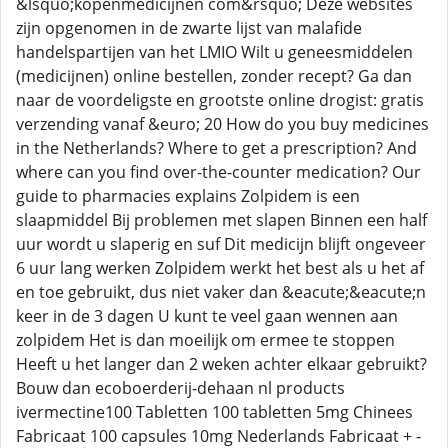
&lsquo;kopenmedicijnen com&rsquo; Deze websites
zijn opgenomen in de zwarte lijst van malafide
handelspartijen van het LMIO Wilt u geneesmiddelen
(medicijnen) online bestellen, zonder recept? Ga dan
naar de voordeligste en grootste online drogist: gratis
verzending vanaf &euro; 20 How do you buy medicines
in the Netherlands? Where to get a prescription? And
where can you find over-the-counter medication? Our
guide to pharmacies explains Zolpidem is een
slaapmiddel Bij problemen met slapen Binnen een half
uur wordt u slaperig en suf Dit medicijn blijft ongeveer
6 uur lang werken Zolpidem werkt het best als u het af
en toe gebruikt, dus niet vaker dan &eacute;&eacute;n
keer in de 3 dagen U kunt te veel gaan wennen aan
zolpidem Het is dan moeilijk om ermee te stoppen
Heeft u het langer dan 2 weken achter elkaar gebruikt?
Bouw dan ecoboerderij-dehaan nl products
ivermectine100 Tabletten 100 tabletten 5mg Chinees
Fabricaat 100 capsules 10mg Nederlands Fabricaat + -