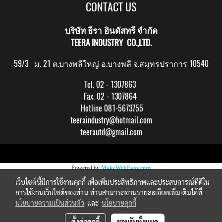
CONTACT US
บริษัท ธีรา อินดัสทรี จำกัด
TEERA INDUSTRY CO.,LTD.
59/3 ม. 21 ต.บางพลีใหญ่ อ.บางพลี จ.สมุทรปราการ 10540
Tel. 02 - 1307863
Fax. 02 - 1307864
Hotline 081-5673755
teeraindustry@hotmail.com
teerautd@gmail.com
Copy right by makewebeasy.com
Powered by
MakeWebEasy.com
เว็บไซต์นี้มีการใช้งานคุกกี้ เพื่อเพิ่มประสิทธิภาพและประสบการณ์ที่ดีใน
การใช้งานเว็บไซต์ของท่าน ท่านสามารถอ่านรายละเอียดเพิ่มเติมได้ที่
นโยบายความเป็นส่วนตัว
และ
นโยบายคุกกี้
ตั้งค่าคุกกี้
ยอมรับทั้งหมด