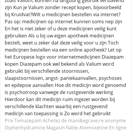
zoals Valium, kunnen na langdurig gebruik verslavend
zijn Kun je Valium zonder recept kopen, bijvoorbeeld
bij Kruidvat?Wilt u medicijnen bestellen via internet?
Pas op: medicijnen op internet kunnen soms nep zijn
En het is niet zeker of u deze medicijnen veilig kunt
gebruiken Als u bij uw eigen apotheek medicijnen
bestelt, weet u zeker dat deze veilig voor u zijn Toch
medicijnen bestellen via een online apotheek? Let op
het Europese logo voor internetmedicijnen Diazepam
kopen Diazepam ook wel bekend als Valium word
gebruikt bij verschillende stoornissen,
slaapstoornissen, angst- paniekaanvallen, psychoses
en epilepsie aanvallen Hoe dit medicijn word genoemd
is psychotroop vanwege de rustgevende werking
Hierdoor kan dit medicijn ruim ingezet worden bij
verschillende klachten waarbij een rustgevend
medicijn van toepassing is Zo word het gebruikt
Prix Temazepam
Achetez de mani&egrave;re anonyme
Diphenhydramine
Magasin fiable Atomoxetine
En ligne