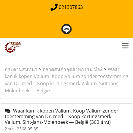
021307863
กระดานสนทนา
>
ตลาดสินค้าอุตสาหกรรม มือ2
>
Waar
kan ik kopen Valium. Koop Valium zonder toestemming
van Dr. med. - Koop kortingsmerk Valium. Sint-Jans-
Molenbeek — België
Waar kan ik kopen Valium. Koop Valium zonder
toestemming van Dr. med. - Koop kortingsmerk
Valium. Sint-Jans-Molenbeek — België
(360 อ่าน)
2 พ.ย. 2568 05:35