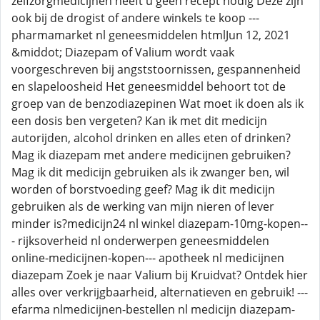
zelfzorgmedicijnen heeft u geen recept nodig Deze zijn
ook bij de drogist of andere winkels te koop ---
pharmamarket nl geneesmiddelen htmlJun 12, 2021
&middot; Diazepam of Valium wordt vaak
voorgeschreven bij angststoornissen, gespannenheid
en slapeloosheid Het geneesmiddel behoort tot de
groep van de benzodiazepinen Wat moet ik doen als ik
een dosis ben vergeten? Kan ik met dit medicijn
autorijden, alcohol drinken en alles eten of drinken?
Mag ik diazepam met andere medicijnen gebruiken?
Mag ik dit medicijn gebruiken als ik zwanger ben, wil
worden of borstvoeding geef? Mag ik dit medicijn
gebruiken als de werking van mijn nieren of lever
minder is?medicijn24 nl winkel diazepam-10mg-kopen--
- rijksoverheid nl onderwerpen geneesmiddelen
online-medicijnen-kopen--- apotheek nl medicijnen
diazepam Zoek je naar Valium bij Kruidvat? Ontdek hier
alles over verkrijgbaarheid, alternatieven en gebruik! ---
efarma nlmedicijnen-bestellen nl medicijn diazepam-