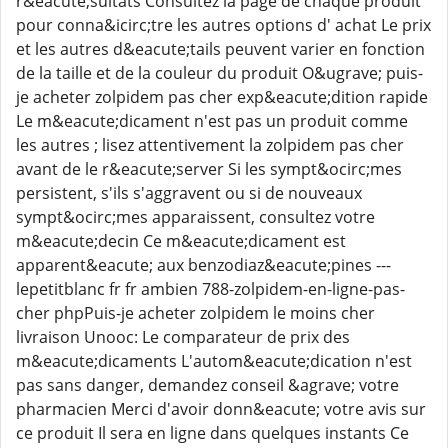
r&eacute;sultats Consultez la page de chaque produit
pour conna&icirc;tre les autres options d' achat Le prix
et les autres d&eacute;tails peuvent varier en fonction
de la taille et de la couleur du produit O&ugrave; puis-
je acheter zolpidem pas cher exp&eacute;dition rapide
Le m&eacute;dicament n'est pas un produit comme
les autres ; lisez attentivement la zolpidem pas cher
avant de le r&eacute;server Si les sympt&ocirc;mes
persistent, s'ils s'aggravent ou si de nouveaux
sympt&ocirc;mes apparaissent, consultez votre
m&eacute;decin Ce m&eacute;dicament est
apparent&eacute; aux benzodiaz&eacute;pines ---
lepetitblanc fr fr ambien 788-zolpidem-en-ligne-pas-
cher phpPuis-je acheter zolpidem le moins cher
livraison Unooc: Le comparateur de prix des
m&eacute;dicaments L'autom&eacute;dication n'est
pas sans danger, demandez conseil &agrave; votre
pharmacien Merci d'avoir donn&eacute; votre avis sur
ce produit Il sera en ligne dans quelques instants Ce