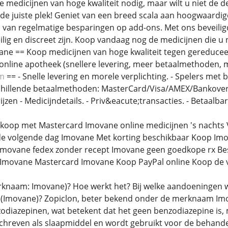
 medicijnen van hoge kwaliteit nodig, maar wilt u niet de d
de juiste plek! Geniet van een breed scala aan hoogwaardig
 van regelmatige besparingen op add-ons. Met ons beveiligd
lig en discreet zijn. Koop vandaag nog de medicijnen die u 
vane == Koop medicijnen van hoge kwaliteit tegen gereduceer
nline apotheek (snellere levering, meer betaalmethoden, 
om
== - Snelle levering en morele verplichting. - Spelers met
schillende betaalmethoden: MasterCard/Visa/AMEX/Bankovers
rijzen - Medicijndetails. - Priv&eacute;transacties. - Betaal
koop met Mastercard Imovane online medicijnen 's nachts V
de volgende dag Imovane Met korting beschikbaar Koop Imo
 Imovane fedex zonder recept Imovane geen goedkope rx Bes
e Imovane Mastercard Imovane Koop PayPal online Koop de
rknaam: Imovane)? Hoe werkt het? Bij welke aandoeningen w
 (Imovane)? Zopiclon, beter bekend onder de merknaam Imov
diazepinen, wat betekent dat het geen benzodiazepine is, m
hreven als slaapmiddel en wordt gebruikt voor de behandel