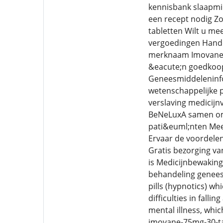
kennisbank slaapmid
een recept nodig Zop
tabletten Wilt u me
vergoedingen Handel
merknaam Imovane en
&eacute;n goedkoop 
Geneesmiddeleninfo
wetenschappelijke p
verslaving medicijnv
BeNeLuxA samen om 
pati&euml;nten Mee
Ervaar de voordele
Gratis bezorging va
is Medicijnbewaking
behandeling geneesm
pills (hypnotics) w
difficulties in falli
mental illness, whi
imovane-75mg-30-tab