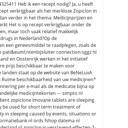
325411 Heb ik een recept nodig? Ja, u heeft
cept verkrijgbaar als het merkloze Zopiclon in
dan verder in het thema: Medicijnprijzen en
rkt Het is op recept verkrijgbaar onder de
n, maar toch vaak relatief makkelijk
n drugs in Nederland?Op de
an een geneesmiddel te raadplegen, zoals de
pati&euml;ntenbijsluiter connection-sggz nl
nd en Oostenrijk werken in het initiatief
 prijs beschikbaar te maken voor
 landen staat op de website van BeNeLuxA
k Ruime beschikbaarheid van uw medicijnen*
nering per e-mail als de medicatie bijna op
ndelijke medicijntekorten --- simpto nl
ient zopiclone Imovane tablets are sleeping
ay be used for short term treatment of
ulty in sleeping caused by events, situations or
nformatiebank nl ords fshop datema nl
erland nl zopiclon-is-verslavend-effecten-7-