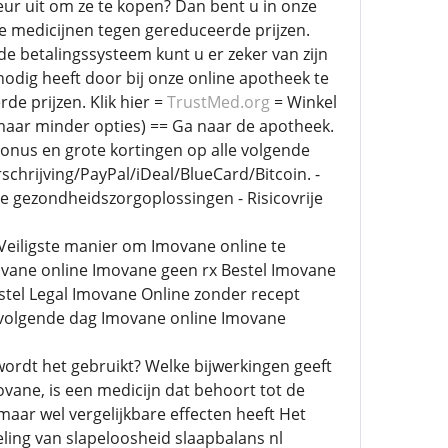
eur uit om ze te kopen? Dan bent u in onze
e medicijnen tegen gereduceerde prijzen.
e betalingssysteem kunt u er zeker van zijn
nodig heeft door bij onze online apotheek te
de prijzen. Klik hier =
TrustMed.org
= Winkel
maar minder opties) == Ga naar de apotheek.
 bonus en grote kortingen op alle volgende
chrijving/PayPal/iDeal/BlueCard/Bitcoin. -
bare gezondheidszorgoplossingen - Risicovrije
eiligste manier om Imovane online te
vane online Imovane geen rx Bestel Imovane
tel Legal Imovane Online zonder recept
 volgende dag Imovane online Imovane
ordt het gebruikt? Welke bijwerkingen geeft
ane, is een medicijn dat behoort tot de
aar wel vergelijkbare effecten heeft Het
ing van slapeloosheid slaapbalans nl