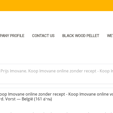
PANY PROFILE
CONTACT US
BLACK WOOD PELLET
WE
>
Prijs Imovane. Koop Imovane online zonder recept - Koop 
oop Imovane online zonder recept - Koop Imovane online v
d. Vorst — België
(161 อ่าน)