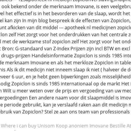
n, ook bekend onder de merknaam Imovane, is een veelgebru
l het effectief is in het bevorderen van de slaap, wordt h
l kan zijn In mijn blog bespreek ik de effecten van Zopiclon,
kunt afkicken van dit middel --- apotheek nl medicijnen zop
lon zelf Het zorgt voor het onderdrukken van het centrale 
 met de werkzame stof zopiclon zelf Het zorgt voor het ond
Bron: G-standaard van Z-Index Prijzen zijn incl BTW en excl a
nl drugs-prijzen Handelsinformatie Zopiclon is sinds 1985 in
de merknaam Imovane en als het merkloze Zopiclon in tablet
is Als ik dit medicijn niet inneem slaap ik niet ( halveer de 
eer 6 uur, en je hebt geen bijwerkingen zoals misselijkheid 
odig Zopiclon is sinds 1985 internationaal op de markt Het 
en Wilt u meer weten over de prijs en vergoeding van uw med
vergoedingen Een andere naam voor dit slaapmiddel is Imov
periode gebruikt, kan je verslaafd raken aan dit medicijn me
bruik van Zopiclon? Stel ze aan ons team van professionals Z
Where i can buy Unisom
Koop anoniem Imovane
Bestille A