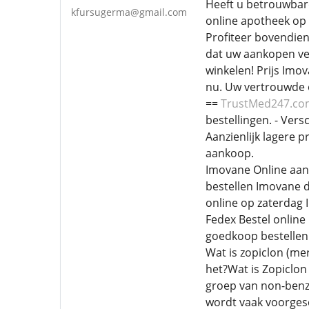
Heeft u betrouwbare
kfursugerma@gmail.com
online apotheek op 
Profiteer bovendien
dat uw aankopen vei
winkelen! Prijs Imo
nu. Uw vertrouwde o
==
TrustMed247.c
bestellingen. - Ver
Aanzienlijk lagere p
aankoop.
Imovane Online aan
bestellen Imovane 
online op zaterdag
Fedex Bestel onlin
goedkoop bestellen
Wat is zopiclon (me
het?Wat is Zopiclon
groep van non-benzo
wordt vaak voorgesc