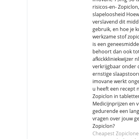
risicos-en- Zopiclo
slapeloosheid Hoewe
verslavend dit midde
gebruik, en hoe je 
werkzame stof zopic
is een geneesmiddel
behoort dan ook tot 
afkickkliniekwijzer 
verkrijgbaar onder 
ernstige slaapstoorn
imovane werkt ongev
u heeft een recept n
Zopiclon in tablett
Medicijnprijzen en 
gedurende een lange 
vragen over jouw ge
Zopiclon?
Cheapest Zopiclone