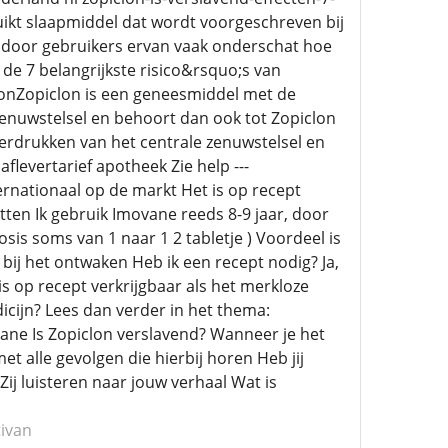
ikt slaapmiddel dat wordt voorgeschreven bij
et door gebruikers ervan vaak onderschat hoe
 de 7 belangrijkste risico&rsquo;s van
iclonZopiclon is een geneesmiddel met de
zenuwstelsel en behoort dan ook tot Zopiclon
erdrukken van het centrale zenuwstelsel en
flevertarief apotheek Zie help ---
ternationaal op de markt Het is op recept
ten Ik gebruik Imovane reeds 8-9 jaar, door
dosis soms van 1 naar 1 2 tabletje ) Voordeel is
bij het ontwaken Heb ik een recept nodig? Ja,
is op recept verkrijgbaar als het merkloze
icijn? Lees dan verder in het thema:
ane Is Zopiclon verslavend? Wanneer je het
t alle gevolgen die hierbij horen Heb jij
ij luisteren naar jouw verhaal Wat is
tivan