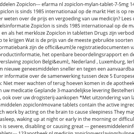
delen Zopiclon--- efarma nl zopiclon-mylan-tablet-7-5mg 14
iclon is sinds 1985 internationaal op de markt Het is op re
er weten over de prijs en vergoeding van uw medicijn? Lees 
sinformatie Zopiclon is sinds 1985 internationaal op de ma
 als het merkloze Zopiclon in tabletten Drugs zijn verbode
te krijgen Wat is de prijs van de meeste gebruikte soorte
rmatiebank zijn de offici&euml;le registratiedocumenten v
roductinformatie, het openbare beoordelingsrapport en de 
erslaving zopiclon Belgi&euml;, Nederland , Luxemburg, Ierla
nieuwe geneesmiddelen sneller en tegen een aanvaardbare
r informatie over de samenwerking tussen deze 5 Europese
n: Niet meer wachten of terug hoeven komen in de apothee
n uw medicatie Geplande 3-maandelijkse levering Bestelherin
, ook over uw drogisterij-aankopen *Met uitzondering van la
iddelen zopiclonImovane tablets contain the active ingred
hich work by acting on the brain to cause sleepiness They m
ng asleep, waking up at night or early in the morning or diffic
ch is severe, disabling or causing great --- geneesmiddeleni
lets--- 123apotheek nl medicijn zopiclonverslavingshulpned