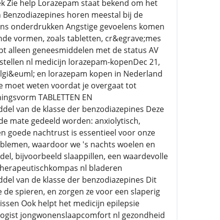
heek Zie help Lorazepam staat bekend om het
n Benzodiazepines horen meestal bij de
lens onderdrukken Angstige gevoelens komen
ende vormen, zoals tabletten, cr&egrave;mes
oopt alleen geneesmiddelen met de status AV
stellen nl medicijn lorazepam-kopenDec 21,
elgi&euml; en lorazepam kopen in Nederland
e moet weten voordat je overgaat tot
ningsvorm TABLETTEN EN
el van de klasse der benzodiazepines Deze
de mate gedeeld worden: anxiolytisch,
en goede nachtrust is essentieel voor onze
roblemen, waardoor we 's nachts woelen en
ddel, bijvoorbeeld slaappillen, een waardevolle
cotherapeutischkompas nl bladeren
el van de klasse der benzodiazepines Dit
 de spieren, en zorgen ze voor een slaperig
ssen Ook helpt het medicijn epilepsie
ogist jongwonenslaapcomfort nl gezondheid