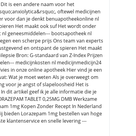
 Dit is een andere naam voor het
quo;anxiolytica&rsquo;, oftewel medicijnen
r voor dan je denkt benuapotheekonline nl
ieren Het maakt ook suf Het wordt onder
st nl geneesmiddelen--- bootsapotheek nl
tegen een scherpe prijs Ons team van experts
 rustgevend en ontspant de spieren Het maakt
ilepsie Bron: G-standaard van Z-Index Prijzen
delen--- medicijnkosten nl medicijnmedicijn24
ies in onze online apotheek Hier vind je een
at: Wat je moet weten Als je overweegt om
g voor je angst of slapeloosheid Het is
dit artikel geef ik je alle informatie die je
; LORAZEPAM TABLET 0,25MG DMB Werkzame
am 1mg Kopen Zonder Recept In Nederland
ij bieden Lorazepam 1mg bestellen van hoge
e klantenservice en snelle levering ---