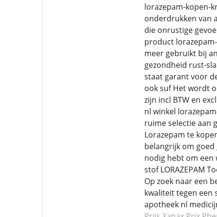
lorazepam-kopen-kru
onderdrukken van a
die onrustige gevo
product lorazepam-
meer gebruikt bij a
gezondheid rust-sla
staat garant voor d
ook suf Het wordt o
zijn incl BTW en exc
nl winkel lorazepam
ruime selectie aan
Lorazepam te kopen b
belangrijk om goed g
nodig hebt om een
stof LORAZEPAM To
Op zoek naar een b
kwaliteit tegen een 
apotheek nl medici
Prijs Xanax
Prix Ph