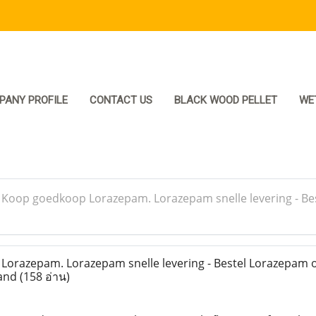
PANY PROFILE
CONTACT US
BLACK WOOD PELLET
WE
>
Koop goedkoop Lorazepam. Lorazepam snelle levering - Be
razepam. Lorazepam snelle levering - Bestel Lorazepam o
land
(158 อ่าน)