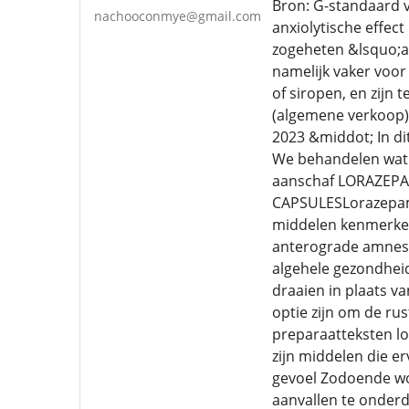
Bron: G-standaard v
nachooconmye@gmail.com
anxiolytische effec
zogeheten &lsquo;a
namelijk vaker voor
of siropen, en zijn
(algemene verkoop) 
2023 &middot; In d
We behandelen wat l
aanschaf LORAZEPA
CAPSULESLorazepam 
middelen kenmerken 
anterograde amnesie
algehele gezondheid
draaien in plaats va
optie zijn om de ru
preparaatteksten l
zijn middelen die e
gevoel Zodoende wor
aanvallen te onder