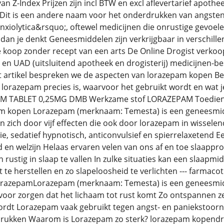
an Z-Index Prijzen zijn incl BTW en excl aflevertarief apot
t Dit is een andere naam voor het onderdrukken van angste
nxiolytica&rsquo;, oftewel medicijnen die onrustige gevoe
 dan je denkt Geneesmiddelen zijn verkrijgbaar in verschill
 te koop zonder recept van een arts De Online Drogist verk
en UAD (uitsluitend apotheek en drogisterij) medicijnen-be
it artikel bespreken we de aspecten van lorazepam kopen B
orazepam precies is, waarvoor het gebruikt wordt en wat j
M TABLET 0,25MG DMB Werkzame stof LORAZEPAM Toedie
kopen Lorazepam (merknaam: Temesta) is een geneesmidd
zich door vijf effecten die ook door lorazepam in wisselen
, sedatief hypnotisch, anticonvulsief en spierrelaxetend E
 en welzijn Helaas ervaren velen van ons af en toe slaapp
n rustig in slaap te vallen In zulke situaties kan een slaapmi
st te herstellen en zo slapeloosheid te verlichten --- farma
orazepamLorazepam (merknaam: Temesta) is een geneesmidd
rvoor zorgen dat het lichaam tot rust komt Zo ontspannen ze
dt Lorazepam vaak gebruikt tegen angst- en paniekstoorni
drukken Waarom is Lorazepam zo sterk? lorazepam kopendr