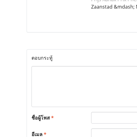
Zaanstad &mdash; 
ตอบกระทู้
ชื่อผู้โพส
*
อีเมล
*