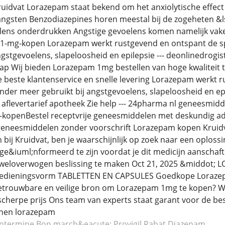
idvat Lorazepam staat bekend om het anxiolytische effect
ngsten Benzodiazepines horen meestal bij de zogeheten &ls
elens onderdrukken Angstige gevoelens komen namelijk vake
1-mg-kopen Lorazepam werkt rustgevend en ontspant de sp
ngstgevoelens, slapeloosheid en epilepsie --- deonlinedrogi
ap Wij bieden Lorazepam 1mg bestellen van hoge kwaliteit 
e beste klantenservice en snelle levering Lorazepam werkt
nder meer gebruikt bij angstgevoelens, slapeloosheid en ep
l aflevertarief apotheek Zie help --- 24pharma nl geneesmid
-kopenBestel receptvrije geneesmiddelen met deskundig adv
 geneesmiddelen zonder voorschrift Lorazepam kopen Kruidv
ij Kruidvat, ben je waarschijnlijk op zoek naar een oplossin
e&iuml;nformeerd te zijn voordat je dit medicijn aanschaft In 
 weloverwogen beslissing te maken Oct 21, 2025 &middot
edieningsvorm TABLETTEN EN CAPSULES Goedkope Lorazep
etrouwbare en veilige bron om Lorazepam 1mg te kopen? W
scherpe prijs Ons team van experts staat garant voor de best
jnen lorazepam
entermine
Bon march&eacute; Provigil
Rabat Diazepam