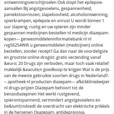
ontwenningsverschijnselen Ook stopt het epilepsie-
aanvallen Bij angstgevoelens, gespannenheid,
paniekstoornissen, slapeloosheid, alcoholontwenning,
spierkrampen, epilepsie en onrust U wordt binnen 1
uur slaperig, rustig en uw spieren zijn minder
gespannen medicijnen-bestellen nl medicijn diazepam-
kopen--- geneesmiddeleninformatiebank nl nl
rvg56254Wilt u geneesmiddelen (medicijnen) online
bestellen, zonder recept? Ga dan naar de voordeligste
en grootste online drogist: gratis verzending vanaf
&euro; 20 Drugs zijn verboden, maar toch vaak relatief
makkelijk &eacute;n goedkoop te krijgen Wat is de prijs
van de meeste gebruikte soorten drugs in Nederland?-
-- apotheek nl producten diazepam--- afkickkliniekwijzer
nl drugs-prijzen Diazepam behoort tot de
benzodiazepinen Het werkt rustgevend,
spierontspannend, vermindert angstgevoelens en
be&iuml;nvloedt de overdracht van elektrische prikkels
in de hersenen Oxazepam, antidepressiva,