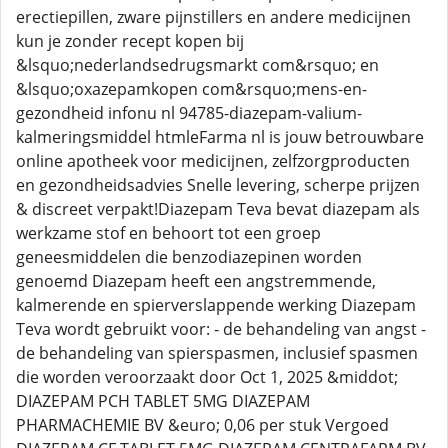
erectiepillen, zware pijnstillers en andere medicijnen
kun je zonder recept kopen bij
&lsquo;nederlandsedrugsmarkt com&rsquo; en
&lsquo;oxazepamkopen com&rsquo;mens-en-
gezondheid infonu nl 94785-diazepam-valium-
kalmeringsmiddel htmleFarma nl is jouw betrouwbare
online apotheek voor medicijnen, zelfzorgproducten
en gezondheidsadvies Snelle levering, scherpe prijzen
& discreet verpakt!Diazepam Teva bevat diazepam als
werkzame stof en behoort tot een groep
geneesmiddelen die benzodiazepinen worden
genoemd Diazepam heeft een angstremmende,
kalmerende en spierverslappende werking Diazepam
Teva wordt gebruikt voor: - de behandeling van angst -
de behandeling van spierspasmen, inclusief spasmen
die worden veroorzaakt door Oct 1, 2025 &middot;
DIAZEPAM PCH TABLET 5MG DIAZEPAM
PHARMACHEMIE BV &euro; 0,06 per stuk Vergoed