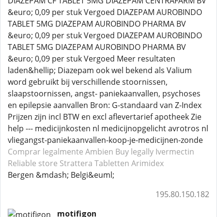
DIAZEPAM CF TABLET 5MG DIAZEPAM CENTRAFARM BV
&euro; 0,09 per stuk Vergoed DIAZEPAM AUROBINDO
TABLET 5MG DIAZEPAM AUROBINDO PHARMA BV
&euro; 0,09 per stuk Vergoed DIAZEPAM AUROBINDO
TABLET 5MG DIAZEPAM AUROBINDO PHARMA BV
&euro; 0,09 per stuk Vergoed Meer resultaten
laden&hellip; Diazepam ook wel bekend als Valium
word gebruikt bij verschillende stoornissen,
slaapstoornissen, angst- paniekaanvallen, psychoses
en epilepsie aanvallen Bron: G-standaard van Z-Index
Prijzen zijn incl BTW en excl aflevertarief apotheek Zie
help --- medicijnkosten nl medicijnopgelicht avrotros nl
vliegangst-paniekaanvallen-koop-je-medicijnen-zonde
Comprar legalmente Ambien
Buy legally Ivermectin
Reliable store Strattera
Tabletten Arimidex
Bergen &mdash; Belgi&euml;
195.80.150.182
motifigon