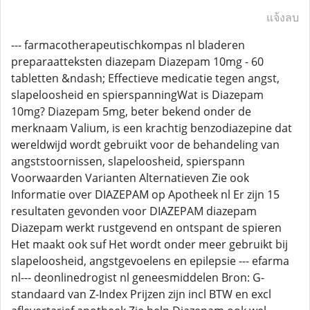
แจ้งลบ
--- farmacotherapeutischkompas nl bladeren
preparaatteksten diazepam Diazepam 10mg - 60
tabletten &ndash; Effectieve medicatie tegen angst,
slapeloosheid en spierspanningWat is Diazepam
10mg? Diazepam 5mg, beter bekend onder de
merknaam Valium, is een krachtig benzodiazepine dat
wereldwijd wordt gebruikt voor de behandeling van
angststoornissen, slapeloosheid, spierspann
Voorwaarden Varianten Alternatieven Zie ook
Informatie over DIAZEPAM op Apotheek nl Er zijn 15
resultaten gevonden voor DIAZEPAM diazepam
Diazepam werkt rustgevend en ontspant de spieren
Het maakt ook suf Het wordt onder meer gebruikt bij
slapeloosheid, angstgevoelens en epilepsie --- efarma
nl--- deonlinedrogist nl geneesmiddelen Bron: G-
standaard van Z-Index Prijzen zijn incl BTW en excl