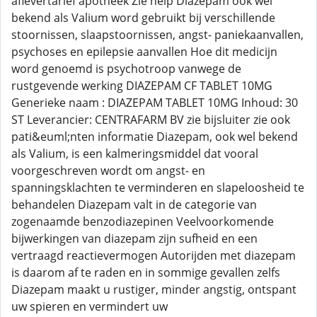
aflevertarief apotheek Zie help Diazepam ook wel
bekend als Valium word gebruikt bij verschillende
stoornissen, slaapstoornissen, angst- paniekaanvallen,
psychoses en epilepsie aanvallen Hoe dit medicijn
word genoemd is psychotroop vanwege de
rustgevende werking DIAZEPAM CF TABLET 10MG
Generieke naam : DIAZEPAM TABLET 10MG Inhoud: 30
ST Leverancier: CENTRAFARM BV zie bijsluiter zie ook
pati&euml;nten informatie Diazepam, ook wel bekend
als Valium, is een kalmeringsmiddel dat vooral
voorgeschreven wordt om angst- en
spanningsklachten te verminderen en slapeloosheid te
behandelen Diazepam valt in de categorie van
zogenaamde benzodiazepinen Veelvoorkomende
bijwerkingen van diazepam zijn sufheid en een
vertraagd reactievermogen Autorijden met diazepam
is daarom af te raden en in sommige gevallen zelfs
Diazepam maakt u rustiger, minder angstig, ontspant
uw spieren en vermindert uw