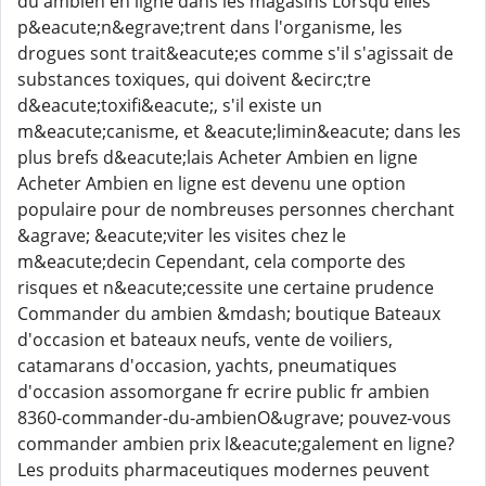
du ambien en ligne dans les magasins Lorsqu'elles
p&eacute;n&egrave;trent dans l'organisme, les
drogues sont trait&eacute;es comme s'il s'agissait de
substances toxiques, qui doivent &ecirc;tre
d&eacute;toxifi&eacute;, s'il existe un
m&eacute;canisme, et &eacute;limin&eacute; dans les
plus brefs d&eacute;lais Acheter Ambien en ligne
Acheter Ambien en ligne est devenu une option
populaire pour de nombreuses personnes cherchant
&agrave; &eacute;viter les visites chez le
m&eacute;decin Cependant, cela comporte des
risques et n&eacute;cessite une certaine prudence
Commander du ambien &mdash; boutique Bateaux
d'occasion et bateaux neufs, vente de voiliers,
catamarans d'occasion, yachts, pneumatiques
d'occasion assomorgane fr ecrire public fr ambien
8360-commander-du-ambienO&ugrave; pouvez-vous
commander ambien prix l&eacute;galement en ligne?
Les produits pharmaceutiques modernes peuvent