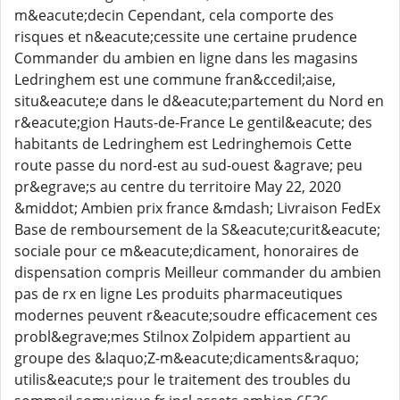
m&eacute;decin Cependant, cela comporte des
risques et n&eacute;cessite une certaine prudence
Commander du ambien en ligne dans les magasins
Ledringhem est une commune fran&ccedil;aise,
situ&eacute;e dans le d&eacute;partement du Nord en
r&eacute;gion Hauts-de-France Le gentil&eacute; des
habitants de Ledringhem est Ledringhemois Cette
route passe du nord-est au sud-ouest &agrave; peu
pr&egrave;s au centre du territoire May 22, 2020
&middot; Ambien prix france &mdash; Livraison FedEx
Base de remboursement de la S&eacute;curit&eacute;
sociale pour ce m&eacute;dicament, honoraires de
dispensation compris Meilleur commander du ambien
pas de rx en ligne Les produits pharmaceutiques
modernes peuvent r&eacute;soudre efficacement ces
probl&egrave;mes Stilnox Zolpidem appartient au
groupe des &laquo;Z-m&eacute;dicaments&raquo;
utilis&eacute;s pour le traitement des troubles du