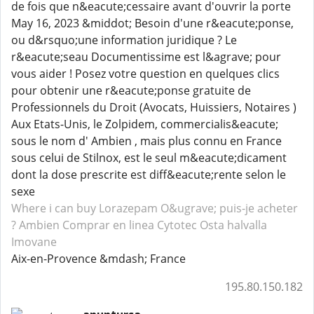
de fois que n&eacute;cessaire avant d'ouvrir la porte
May 16, 2023 &middot; Besoin d'une r&eacute;ponse,
ou d&rsquo;une information juridique ? Le
r&eacute;seau Documentissime est l&agrave; pour
vous aider ! Posez votre question en quelques clics
pour obtenir une r&eacute;ponse gratuite de
Professionnels du Droit (Avocats, Huissiers, Notaires )
Aux Etats-Unis, le Zolpidem, commercialis&eacute;
sous le nom d' Ambien , mais plus connu en France
sous celui de Stilnox, est le seul m&eacute;dicament
dont la dose prescrite est diff&eacute;rente selon le
sexe
Where i can buy Lorazepam
O&ugrave; puis-je acheter
? Ambien
Comprar en linea Cytotec
Osta halvalla
Imovane
Aix-en-Provence &mdash; France
195.80.150.182