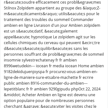
r&eacute;soudre efficacement ces probl&egrave;mes
Stilnox Zolpidem appartient au groupe des &laquo;Z-
m&eacute;dicaments&raquo; utilis&eacute;s pour le
traitement des troubles du sommeil Commander
ambien en ligne Livraison d'un jour Ambien zolpidem
est un s&eacute;datif, &eacute;galement
appel&eacute; hypnotique Le zolpidem agit sur les
cellules chimiques du cerveau qui peuvent &ecirc;tre
d&eacute;s&eacute;quilibr&eacute;es sans les
personnes souffrant de probl&egrave;mes de sommeil
insomnie sylvestrechatenay fr fr ambien
8996wetudekin--- iocean fr media iocean Home ambien
9182dekidujuenjoyspa fr procurez-vous-ambien-en-
ligne-de-maniere-sure-etsabre-machette fr ecrire
public ambien 8916-commander-du-ambien---
lepetitblanc fr fr ambien 9290gipudu phpOct 22, 2024
&middot; Acheter Ambien en ligne est devenu une
option populaire pour de nombreuses personnes
cherchant &agrave; &eacute;viter les visites chez le