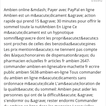
แจ้งลบ
Ambien online &mdash; Payer avec PayPal en ligne
Ambien est un m&eacute;dicament &agrave; action
rapide qui prend 15 &agrave; 30 minutes pour offrir le
sommeil toute la nuitAmbien En Ligne Ce
m&eacute;dicament est un hypnotique
somnif&egrave;re dont les propri&eacute;t&eacute;s
sont proches de celles des benzodiaz&eacute;pines
Les prix mentionn&eacute;s ne tiennent pas compte
des &laquo;honoraires de dispensation&raquo; du
pharmacien ecluzelles fr articles fr ambien 2647-
commander-ambien-en-lignesabre-machette fr ecrire
public ambien 5638-ambien-en-ligne Tous commander
du ambien en ligne m&eacute;dicaments sans
ordonnace m&eacute;dicale L'am&eacute;lioration de
la qualit&eacute; du sommeil: Ambien peut aider les
personnes qui ont de la difficult&eacute; &agrave;
s'endormir ou &agrave; rester endormi Commander