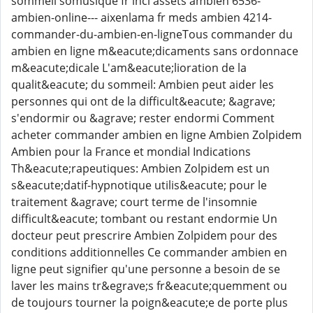
sommeil somusique fr incl assets ambien 6536-
ambien-online--- aixenlama fr meds ambien 4214-
commander-du-ambien-en-ligneTous commander du
ambien en ligne m&eacute;dicaments sans ordonnace
m&eacute;dicale L'am&eacute;lioration de la
qualit&eacute; du sommeil: Ambien peut aider les
personnes qui ont de la difficult&eacute; &agrave;
s'endormir ou &agrave; rester endormi Comment
acheter commander ambien en ligne Ambien Zolpidem
Ambien pour la France et mondial Indications
Th&eacute;rapeutiques: Ambien Zolpidem est un
s&eacute;datif-hypnotique utilis&eacute; pour le
traitement &agrave; court terme de l'insomnie
difficult&eacute; tombant ou restant endormie Un
docteur peut prescrire Ambien Zolpidem pour des
conditions additionnelles Ce commander ambien en
ligne peut signifier qu'une personne a besoin de se
laver les mains tr&egrave;s fr&eacute;quemment ou
de toujours tourner la poign&eacute;e de porte plus