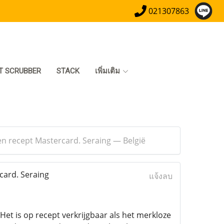
021307863
T SCRUBBER
STACK
เพิ่มเติม
een recept Mastercard. Seraing — België
card. Seraing
แจ้งลบ
Het is op recept verkrijgbaar als het merkloze