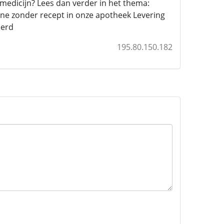
medicijn? Lees dan verder in het thema:
ine zonder recept in onze apotheek Levering
eerd
195.80.150.182